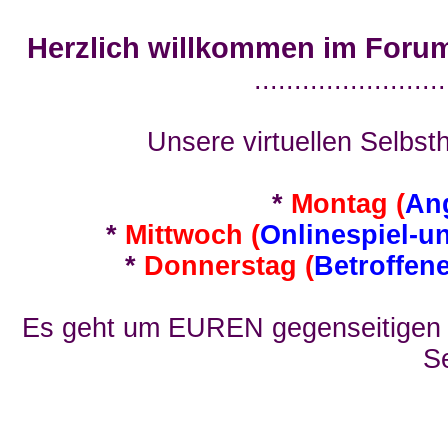
Herzlich willkommen im Foru
........................
Unsere virtuellen Selbsth
*
Montag (
An
*
Mittwoch (
Onlinespiel-u
*
Donnerstag (
Betroffen
Es geht um EUREN gegenseitigen E
Se