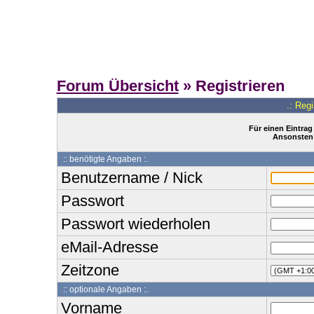
Forum Übersicht
» Registrieren
.: Reg
Für einen Eintrag
Ansonsten 
:: benötigte Angaben :.
Benutzername / Nick
Passwort
Passwort wiederholen
eMail-Adresse
Zeitzone
:: optionale Angaben :.
Vorname