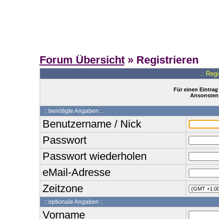
Forum Übersicht
» Registrieren
.: Reg
Für einen Eintrag
Ansonsten 
:: benötigte Angaben :.
Benutzername / Nick
Passwort
Passwort wiederholen
eMail-Adresse
Zeitzone
:: optionale Angaben :.
Vorname