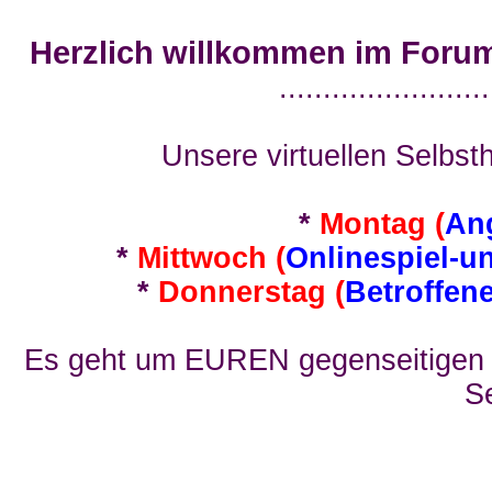
Herzlich willkommen im Foru
........................
Unsere virtuellen Selbsth
*
Montag (
An
*
Mittwoch (
Onlinespiel-u
*
Donnerstag (
Betroffen
Es geht um EUREN gegenseitigen E
Se