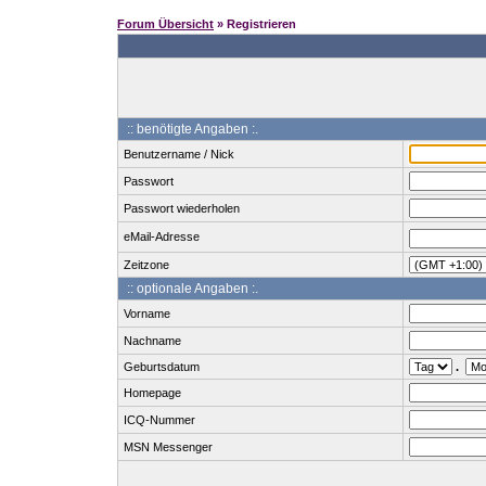
Forum Übersicht
» Registrieren
:: benötigte Angaben :.
Benutzername / Nick
Passwort
Passwort wiederholen
eMail-Adresse
Zeitzone
:: optionale Angaben :.
Vorname
Nachname
Geburtsdatum
.
Homepage
ICQ-Nummer
MSN Messenger