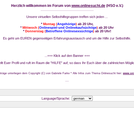
Herzlich willkommen im Forum von
www.onlinesucht.de
(HSO e.V.)
...........................................................
Unsere virtuellen Selbsthilfegruppen treffen sich jeden ...
*
Montag (
Angehörige
)
ab 20 Uhr,
*
Mittwoch (
Onlinespiel-und Onlinekaufsüchtige
)
ab 20 Uhr
*
Donnerstag (
Betroffene Onlinesexsüchtige
)
ab 20 Uhr!
Es geht um EUREN gegenseitigen Erfahrungsaustausch und um die Hilfe zur Selbsthilfe.
...+++ Klick auf den Banner +++
stellt Euer Profil und ruft im Raum die "HILFE" auf, so dass Ihr Euch über die zahlreichen Mögli
iträge unterliegen dem Copyright (C) von Gabriele Farke * Alle Infos zum Thema Onlinesucht hier:
www.onl
....
Language/Sprache: