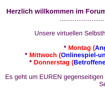
Herzlich willkommen im Foru
........................
Unsere virtuellen Selbsth
*
Montag (
An
*
Mittwoch (
Onlinespiel-u
*
Donnerstag (
Betroffen
Es geht um EUREN gegenseitigen E
Se