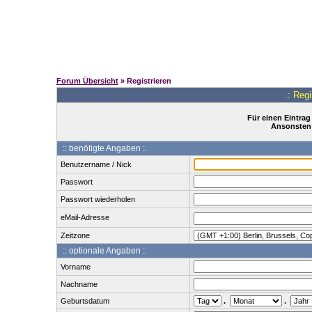
Forum Übersicht
» Registrieren
.: Reg
Für einen Eintrag
Ansonsten 
:: benötigte Angaben :.
Benutzername / Nick
Passwort
Passwort wiederholen
eMail-Adresse
Zeitzone
:: optionale Angaben :.
Vorname
Nachname
Geburtsdatum
.
.