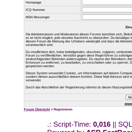
Homepage
ICQ-Nummer
MSN Messenger
Einv
Die Administratoren und Moderatoren dieses Forums bemühen sich, Beiträg
es ist nicht möglich, jede einzelne Nachricht zu überprüfen. Du bestätigst
diesem Forum die Meinung des Urhebers wiedergibt und dass die Administr
verantwortlich sind.
Du verpflichtest dich, keine beleidigenden, obszönen, vulgären, verleumd
Forum zu veröffentlichen. Verstöße gegen diese Regel führen zu sofortige
strafverfolgenden Behörden weiterzugeben. Du räumst den Betreibern, Ad
Ermessen zu entfernen, zu bearbeiten, zu verschieben oder zu sperren. 
gespeichert werden.
Dieses System verwendet Cookies, um Informationen auf deinem Computer
sondern dienen ausschließlich deinem Komfort. Deine Mail-Adresse wird n
verwendet.
Durch das Abschließen der Registrierung stimmst du diesen Nutzungsbed
eige
Forum Übersicht
» Registrieren
.: Script-Time:
0,016
|| SQL