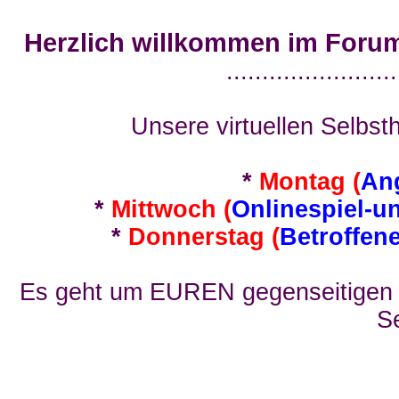
Herzlich willkommen im Foru
........................
Unsere virtuellen Selbsth
*
Montag (
An
*
Mittwoch (
Onlinespiel-u
*
Donnerstag (
Betroffen
Es geht um EUREN gegenseitigen E
Se