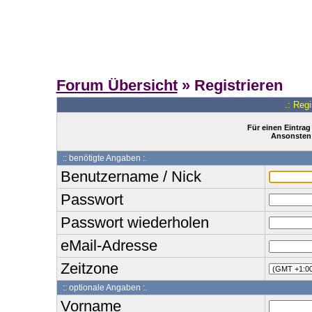
Forum Übersicht
» Registrieren
.: Reg
Für einen Eintrag
Ansonsten 
:: benötigte Angaben :.
Benutzername / Nick
Passwort
Passwort wiederholen
eMail-Adresse
Zeitzone
:: optionale Angaben :.
Vorname