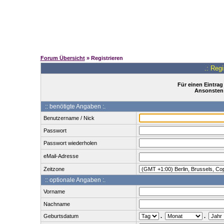
Forum Übersicht
» Registrieren
.: Reg
Für einen Eintrag
Ansonsten 
:: benötigte Angaben :.
Benutzername / Nick
Passwort
Passwort wiederholen
eMail-Adresse
Zeitzone
:: optionale Angaben :.
Vorname
Nachname
Geburtsdatum
.
.