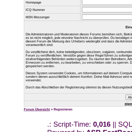
Homepage
ICQ-Nummer
MSN Messenger
Einv
Die Administratoren und Moderatoren dieses Forums bemühen sich, Beiträg
es ist nicht möglich, jede einzelne Nachricht zu überprüfen. Du bestätigst
diesem Forum die Meinung des Urhebers wiedergibt und dass die Administr
verantwortlich sind.
Du verpflichtest dich, keine beleidigenden, obszönen, vulgären, verleumd
Forum zu veröffentlichen. Verstöße gegen diese Regel führen zu sofortige
strafverfolgenden Behörden weiterzugeben. Du räumst den Betreibern, Ad
Ermessen zu entfernen, zu bearbeiten, zu verschieben oder zu sperren. 
gespeichert werden.
Dieses System verwendet Cookies, um Informationen auf deinem Computer
sondern dienen ausschließlich deinem Komfort. Deine Mail-Adresse wird n
verwendet.
Durch das Abschließen der Registrierung stimmst du diesen Nutzungsbed
eige
Forum Übersicht
» Registrieren
.: Script-Time:
0,016
|| SQL