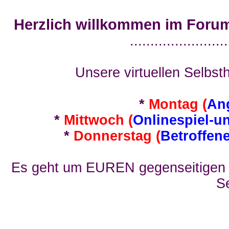
Herzlich willkommen im Foru
........................
Unsere virtuellen Selbsth
*
Montag (
An
*
Mittwoch (
Onlinespiel-u
*
Donnerstag (
Betroffen
Es geht um EUREN gegenseitigen E
Se