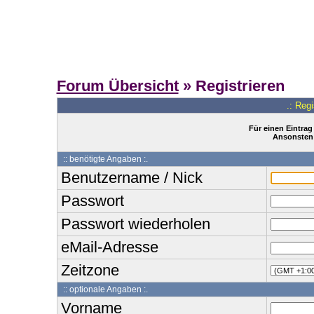
Forum Übersicht
» Registrieren
.: Reg
Für einen Eintrag
Ansonsten 
:: benötigte Angaben :.
Benutzername / Nick
Passwort
Passwort wiederholen
eMail-Adresse
Zeitzone
:: optionale Angaben :.
Vorname