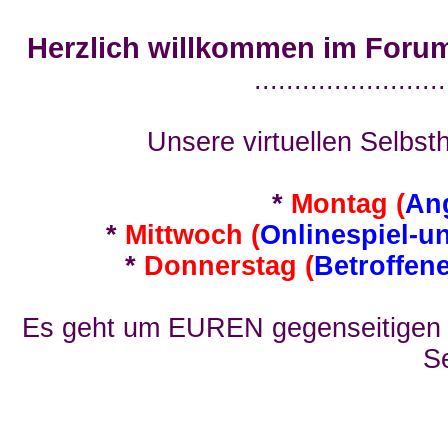
Herzlich willkommen im Foru
........................
Unsere virtuellen Selbsth
*
Montag (
An
*
Mittwoch (
Onlinespiel-u
*
Donnerstag (
Betroffen
Es geht um EUREN gegenseitigen E
Se