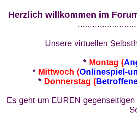
Herzlich willkommen im Foru
........................
Unsere virtuellen Selbsth
*
Montag (
An
*
Mittwoch (
Onlinespiel-u
*
Donnerstag (
Betroffen
Es geht um EUREN gegenseitigen E
Se