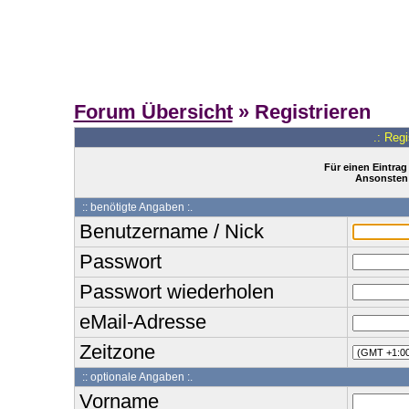
Forum Übersicht
» Registrieren
.: Reg
Für einen Eintrag
Ansonsten 
:: benötigte Angaben :.
Benutzername / Nick
Passwort
Passwort wiederholen
eMail-Adresse
Zeitzone
:: optionale Angaben :.
Vorname