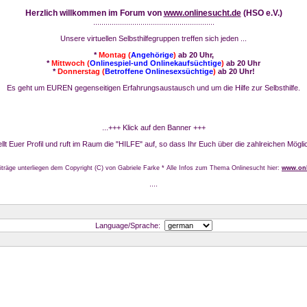
Herzlich willkommen im Forum von
www.onlinesucht.de
(HSO e.V.)
...........................................................
Unsere virtuellen Selbsthilfegruppen treffen sich jeden ...
*
Montag (
Angehörige
)
ab 20 Uhr,
*
Mittwoch (
Onlinespiel-und Onlinekaufsüchtige
)
ab 20 Uhr
*
Donnerstag (
Betroffene Onlinesexsüchtige
)
ab 20 Uhr!
Es geht um EUREN gegenseitigen Erfahrungsaustausch und um die Hilfe zur Selbsthilfe.
...+++ Klick auf den Banner +++
stellt Euer Profil und ruft im Raum die "HILFE" auf, so dass Ihr Euch über die zahlreichen Mögli
iträge unterliegen dem Copyright (C) von Gabriele Farke * Alle Infos zum Thema Onlinesucht hier:
www.onl
....
Language/Sprache: