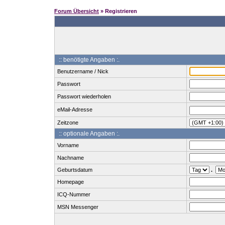
Forum Übersicht
» Registrieren
:: benötigte Angaben :.
Benutzername / Nick
Passwort
Passwort wiederholen
eMail-Adresse
Zeitzone
:: optionale Angaben :.
Vorname
Nachname
Geburtsdatum
.
Homepage
ICQ-Nummer
MSN Messenger