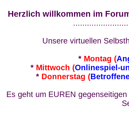
Herzlich willkommen im Foru
........................
Unsere virtuellen Selbsth
*
Montag (
An
*
Mittwoch (
Onlinespiel-u
*
Donnerstag (
Betroffen
Es geht um EUREN gegenseitigen E
Se