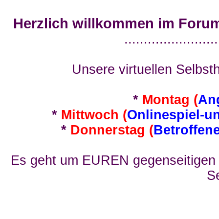
Herzlich willkommen im Foru
........................
Unsere virtuellen Selbsth
*
Montag (
An
*
Mittwoch (
Onlinespiel-u
*
Donnerstag (
Betroffen
Es geht um EUREN gegenseitigen E
Se