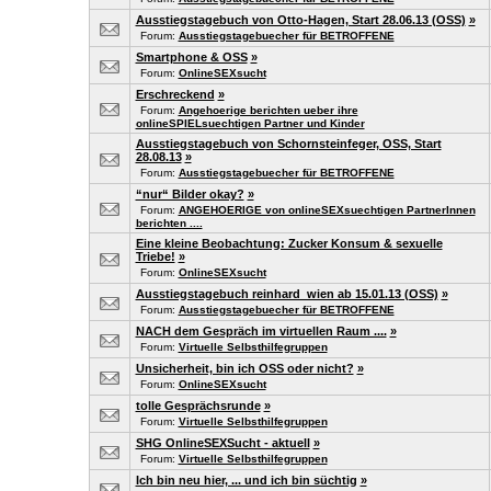
Ausstiegstagebuch von Otto-Hagen, Start 28.06.13 (OSS)
»
Forum:
Ausstiegstagebuecher für BETROFFENE
Smartphone & OSS
»
Forum:
OnlineSEXsucht
Erschreckend
»
Forum:
Angehoerige berichten ueber ihre
onlineSPIELsuechtigen Partner und Kinder
Ausstiegstagebuch von Schornsteinfeger, OSS, Start
28.08.13
»
Forum:
Ausstiegstagebuecher für BETROFFENE
“nur“ Bilder okay?
»
Forum:
ANGEHOERIGE von onlineSEXsuechtigen PartnerInnen
berichten ....
Eine kleine Beobachtung: Zucker Konsum & sexuelle
Triebe!
»
Forum:
OnlineSEXsucht
Ausstiegstagebuch reinhard_wien ab 15.01.13 (OSS)
»
Forum:
Ausstiegstagebuecher für BETROFFENE
NACH dem Gespräch im virtuellen Raum ....
»
Forum:
Virtuelle Selbsthilfegruppen
Unsicherheit, bin ich OSS oder nicht?
»
Forum:
OnlineSEXsucht
tolle Gesprächsrunde
»
Forum:
Virtuelle Selbsthilfegruppen
SHG OnlineSEXSucht - aktuell
»
Forum:
Virtuelle Selbsthilfegruppen
Ich bin neu hier, ... und ich bin süchtig
»