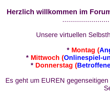
Herzlich willkommen im Foru
........................
Unsere virtuellen Selbsth
*
Montag (
An
*
Mittwoch (
Onlinespiel-u
*
Donnerstag (
Betroffen
Es geht um EUREN gegenseitigen E
Se