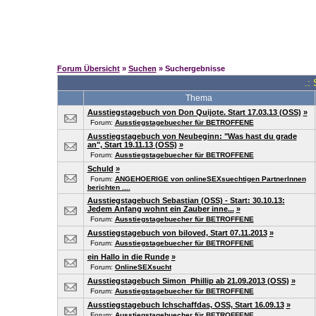
Forum Übersicht
»
Suchen
» Suchergebnisse
.:
Thema
Ausstiegstagebuch von Don Quijote. Start 17.03.13 (OSS)
»
Forum:
Ausstiegstagebuecher für BETROFFENE
Ausstiegstagebuch von Neubeginn: "Was hast du grade
an", Start 19.11.13 (OSS)
»
Forum:
Ausstiegstagebuecher für BETROFFENE
Schuld
»
Forum:
ANGEHOERIGE von onlineSEXsuechtigen PartnerInnen
berichten ....
Ausstiegstagebuch Sebastian (OSS) - Start: 30.10.13:
Jedem Anfang wohnt ein Zauber inne...
»
Forum:
Ausstiegstagebuecher für BETROFFENE
Ausstiegstagebuch von biloved, Start 07.11.2013
»
Forum:
Ausstiegstagebuecher für BETROFFENE
ein Hallo in die Runde
»
Forum:
OnlineSEXsucht
Ausstiegstagebuch Simon_Phillip ab 21.09.2013 (OSS)
»
Forum:
Ausstiegstagebuecher für BETROFFENE
Ausstiegstagebuch Ichschaffdas, OSS, Start 16.09.13
»
Forum:
Ausstiegstagebuecher für BETROFFENE