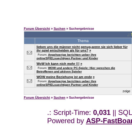
Forum Übersicht
»
Suchen
» Suchergebnisse
.:
Thema
lieben uns die männer nicht genug,wenn sie sich lieber für
ihr spiel entscheiden als für uns?
»
Forum:
Angehoerige berichten ueber ihre
onlineSPIELsuechtigen Partner und Kinder
WoW Ich kann nich mehr !!!
»
Forum:
WOW und andere PC-Spiele: Hier sprechen die
Betroffenen und aktiven Spieler
WOW meine Beziehung ist am ende
»
Forum:
Angehoerige berichten ueber ihre
onlineSPIELsuechtigen Partner und Kinder
zeige
Forum Übersicht
»
Suchen
» Suchergebnisse
.: Script-Time:
0,031
|| SQL
Powered by
ASP-FastBoa