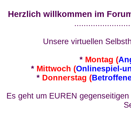
Herzlich willkommen im Foru
........................
Unsere virtuellen Selbsth
*
Montag (
An
*
Mittwoch (
Onlinespiel-u
*
Donnerstag (
Betroffen
Es geht um EUREN gegenseitigen E
Se