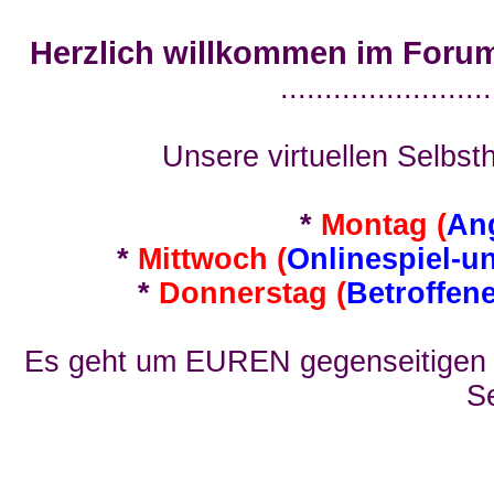
Herzlich willkommen im Foru
........................
Unsere virtuellen Selbsth
*
Montag (
An
*
Mittwoch (
Onlinespiel-u
*
Donnerstag (
Betroffen
Es geht um EUREN gegenseitigen E
Se