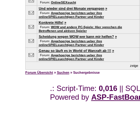
Forum:
OnlineSEXsucht
Und wieder sind drei Monate vergangen
»
Forum:
Angehoerige berichten ueber ihre
onlineSPIELsuechtigen Partner und Kinder
Konkrete Hilfe!
»
Forum:
WOW und andere PC-Spiele: Hier sprechen die
Betroffenen und aktiven Spieler
Scheidung wegen WOW wer kann mir helfen?
»
Forum:
Angehoerige berichten ueber ihre
onlineSPIELsuechtigen Partner und Kinder
Genau so läuft es in World of Warcraft ab !!!
»
Forum:
Angehoerige berichten ueber ihre
onlineSPIELsuechtigen Partner und Kinder
zeige
Forum Übersicht
»
Suchen
» Suchergebnisse
.: Script-Time:
0,016
|| SQL
Powered by
ASP-FastBoa