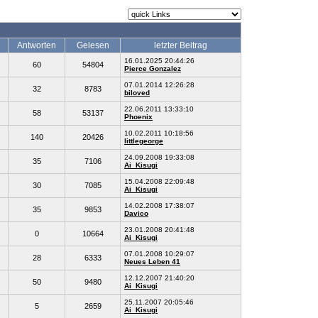
Antworten
Gelesen
letzter Beitrag
16.01.2025 20:44:26
60
54804
Pierce Gonzalez
07.01.2014 12:26:28
32
8783
biloved
22.06.2011 13:33:10
58
53137
Phoenix
10.02.2011 10:18:56
140
20426
littlegeorge
24.09.2008 19:33:08
35
7106
Ai_Kisugi
15.04.2008 22:09:48
30
7085
Ai_Kisugi
14.02.2008 17:38:07
35
9853
Davico
23.01.2008 20:41:48
0
10664
Ai_Kisugi
07.01.2008 10:29:07
28
6333
Neues Leben 41
12.12.2007 21:40:20
50
9480
Ai_Kisugi
25.11.2007 20:05:46
5
2659
Ai_Kisugi