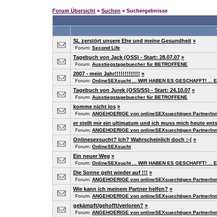
Forum Übersicht
»
Suchen
» Suchergebnisse
SL zerstört unsere Ehe und meine Gesundheit
»
Forum:
Second Life
Tagebuch von Jack (OSS) - Start: 28.07.07
»
Forum:
Ausstiegstagebuecher für BETROFFENE
2007 - mein Jahr!!!!!!!!!!!!!
»
Forum:
OnlineSEXsucht ... WIR HABEN ES GESCHAFFT! ... E
Tagebuch von Jurek (OSS/SS) - Start: 24.10.07
»
Forum:
Ausstiegstagebuecher für BETROFFENE
komme nicht los
»
Forum:
ANGEHOERIGE von onlineSEXsuechtigen PartnerInnen
er stellt mir ein ultimatum und ich muss mich heute ent
Forum:
ANGEHOERIGE von onlineSEXsuechtigen PartnerInnen
Onlinesexsucht? Ich? Wahrscheinlich doch :-(
»
Forum:
OnlineSEXsucht
Ein neuer Weg
»
Forum:
OnlineSEXsucht ... WIR HABEN ES GESCHAFFT! ... E
Die Sonne geht wieder auf !!!
»
Forum:
ANGEHOERIGE von onlineSEXsuechtigen PartnerInnen
Wie kann ich meinem Partner helfen?
»
Forum:
ANGEHOERIGE von onlineSEXsuechtigen PartnerInnen
gekämpft/gehofft/verloren?
»
Forum:
ANGEHOERIGE von onlineSEXsuechtigen PartnerInnen