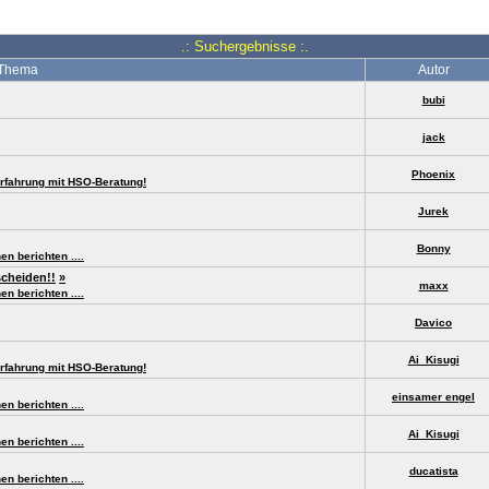
.: Suchergebnisse :.
Thema
Autor
bubi
jack
Phoenix
rfahrung mit HSO-Beratung!
Jurek
Bonny
 berichten ....
scheiden!!
»
maxx
 berichten ....
Davico
Ai_Kisugi
rfahrung mit HSO-Beratung!
einsamer engel
 berichten ....
Ai_Kisugi
 berichten ....
ducatista
 berichten ....