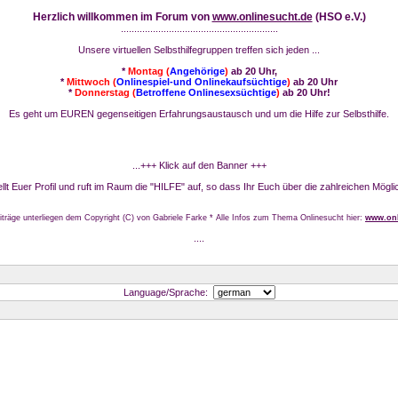
Herzlich willkommen im Forum von
www.onlinesucht.de
(HSO e.V.)
...........................................................
Unsere virtuellen Selbsthilfegruppen treffen sich jeden ...
*
Montag (
Angehörige
)
ab 20 Uhr,
*
Mittwoch (
Onlinespiel-und Onlinekaufsüchtige
)
ab 20 Uhr
*
Donnerstag (
Betroffene Onlinesexsüchtige
)
ab 20 Uhr!
Es geht um EUREN gegenseitigen Erfahrungsaustausch und um die Hilfe zur Selbsthilfe.
...+++ Klick auf den Banner +++
stellt Euer Profil und ruft im Raum die "HILFE" auf, so dass Ihr Euch über die zahlreichen Mögli
iträge unterliegen dem Copyright (C) von Gabriele Farke * Alle Infos zum Thema Onlinesucht hier:
www.onl
....
Language/Sprache: