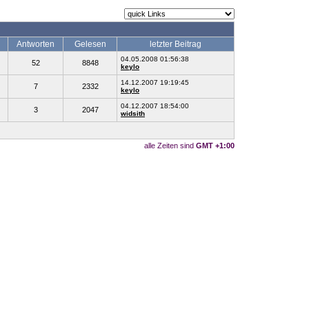
Antworten
Gelesen
letzter Beitrag
04.05.2008 01:56:38
52
8848
keylo
14.12.2007 19:19:45
7
2332
keylo
04.12.2007 18:54:00
3
2047
widsith
alle Zeiten sind
GMT +1:00