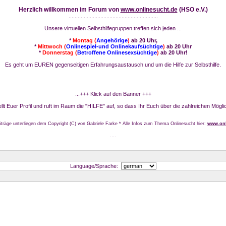
Herzlich willkommen im Forum von
www.onlinesucht.de
(HSO e.V.)
...........................................................
Unsere virtuellen Selbsthilfegruppen treffen sich jeden ...
*
Montag (
Angehörige
)
ab 20 Uhr,
*
Mittwoch (
Onlinespiel-und Onlinekaufsüchtige
)
ab 20 Uhr
*
Donnerstag (
Betroffene Onlinesexsüchtige
)
ab 20 Uhr!
Es geht um EUREN gegenseitigen Erfahrungsaustausch und um die Hilfe zur Selbsthilfe.
...+++ Klick auf den Banner +++
stellt Euer Profil und ruft im Raum die "HILFE" auf, so dass Ihr Euch über die zahlreichen Mögli
iträge unterliegen dem Copyright (C) von Gabriele Farke * Alle Infos zum Thema Onlinesucht hier:
www.onl
....
Language/Sprache: