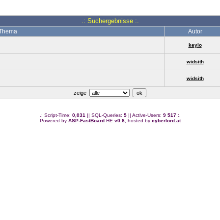
.: Suchergebnisse :.
Thema
Autor
keylo
widsith
widsith
zeige
.: Script-Time:
0,031
|| SQL-Queries:
5
|| Active-Users:
9 517
:.
Powered by
ASP-FastBoard
HE
v0.8
, hosted by
cyberlord.at