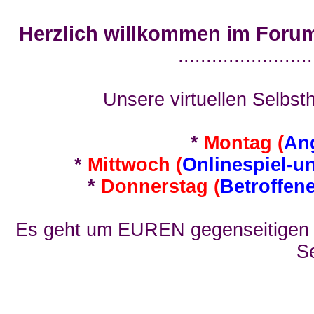
Herzlich willkommen im Foru
........................
Unsere virtuellen Selbsth
*
Montag (
An
*
Mittwoch (
Onlinespiel-u
*
Donnerstag (
Betroffen
Es geht um EUREN gegenseitigen E
Se