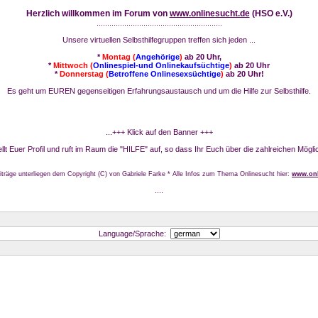
Herzlich willkommen im Forum von
www.onlinesucht.de
(HSO e.V.)
...........................................................
Unsere virtuellen Selbsthilfegruppen treffen sich jeden ...
*
Montag (
Angehörige
)
ab 20 Uhr,
*
Mittwoch (
Onlinespiel-und Onlinekaufsüchtige
)
ab 20 Uhr
*
Donnerstag (
Betroffene Onlinesexsüchtige
)
ab 20 Uhr!
Es geht um EUREN gegenseitigen Erfahrungsaustausch und um die Hilfe zur Selbsthilfe.
...+++ Klick auf den Banner +++
stellt Euer Profil und ruft im Raum die "HILFE" auf, so dass Ihr Euch über die zahlreichen Mögli
iträge unterliegen dem Copyright (C) von Gabriele Farke * Alle Infos zum Thema Onlinesucht hier:
www.onl
....
Language/Sprache: