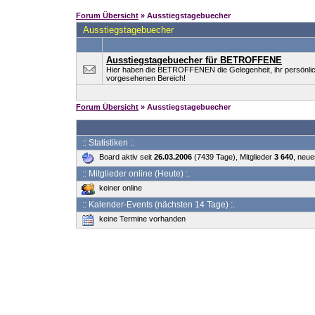
Forum Übersicht
» Ausstiegstagebuecher
Ausstiegstagebuecher
Ausstiegstagebuecher für BETROFFENE
Hier haben die BETROFFENEN die Gelegenheit, ihr persönlic
vorgesehenen Bereich!
Forum Übersicht
» Ausstiegstagebuecher
:: Statistiken :.
Board aktiv seit
26.03.2006
(7439 Tage), Mitglieder
3 640
, neue
:: Mitglieder online (Heute) :.
keiner online
:: Kalender-Events (nächsten 14 Tage) :.
keine Termine vorhanden