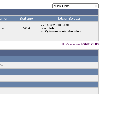
emen
Beiträge
letzter Beitrag
27.10.2023 19:51:01
157
5434
von:
pivis
in:
Cybersexsucht: Ausstie
»
alle Zeiten sind
GMT +1:00
 ..