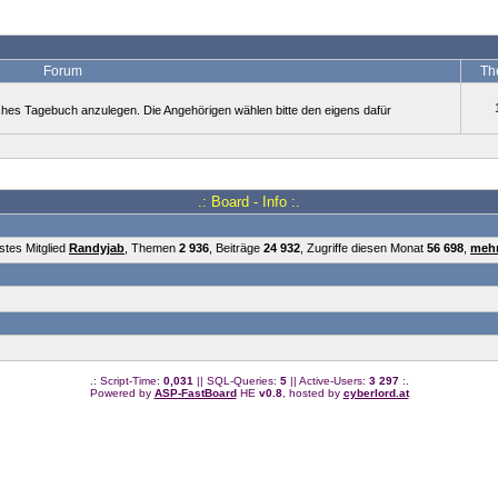
Forum
Th
hes Tagebuch anzulegen. Die Angehörigen wählen bitte den eigens dafür
.: Board - Info :.
stes Mitglied
Randyjab
, Themen
2 936
, Beiträge
24 932
, Zugriffe diesen Monat
56 698
,
mehr
.: Script-Time:
0,031
|| SQL-Queries:
5
|| Active-Users:
3 297
:.
Powered by
ASP-FastBoard
HE
v0.8
, hosted by
cyberlord.at