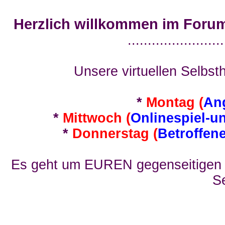
Herzlich willkommen im Foru
........................
Unsere virtuellen Selbsth
*
Montag (
An
*
Mittwoch (
Onlinespiel-u
*
Donnerstag (
Betroffen
Es geht um EUREN gegenseitigen E
Se