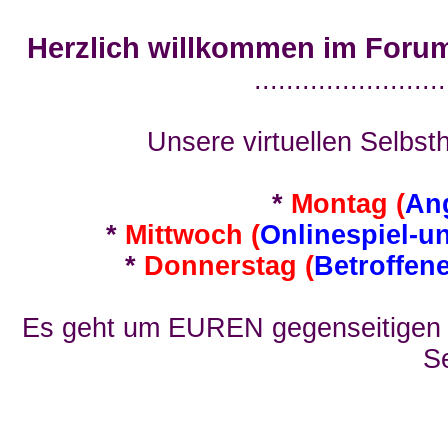
Herzlich willkommen im Foru
........................
Unsere virtuellen Selbsth
*
Montag (
An
*
Mittwoch (
Onlinespiel-u
*
Donnerstag (
Betroffen
Es geht um EUREN gegenseitigen E
Se