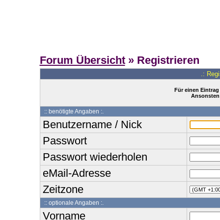
Forum Übersicht
» Registrieren
.: Reg
Für einen Eintrag
Ansonsten 
:: benötigte Angaben :.
Benutzername / Nick
Passwort
Passwort wiederholen
eMail-Adresse
Zeitzone
:: optionale Angaben :.
Vorname