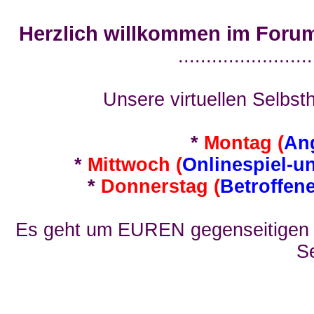
Herzlich willkommen im Foru
........................
Unsere virtuellen Selbsth
*
Montag (
An
*
Mittwoch (
Onlinespiel-u
*
Donnerstag (
Betroffen
Es geht um EUREN gegenseitigen E
Se