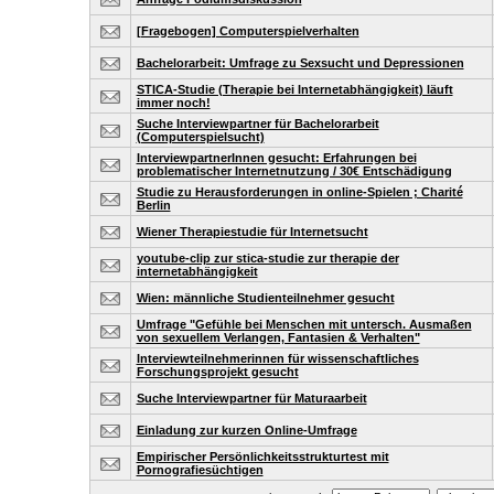
[Fragebogen] Computerspielverhalten
Bachelorarbeit: Umfrage zu Sexsucht und Depressionen
STICA-Studie (Therapie bei Internetabhängigkeit) läuft
immer noch!
Suche Interviewpartner für Bachelorarbeit
(Computerspielsucht)
InterviewpartnerInnen gesucht: Erfahrungen bei
problematischer Internetnutzung / 30€ Entschädigung
Studie zu Herausforderungen in online-Spielen ; Charité
Berlin
Wiener Therapiestudie für Internetsucht
youtube-clip zur stica-studie zur therapie der
internetabhängigkeit
Wien: männliche Studienteilnehmer gesucht
Umfrage "Gefühle bei Menschen mit untersch. Ausmaßen
von sexuellem Verlangen, Fantasien & Verhalten"
Interviewteilnehmerinnen für wissenschaftliches
Forschungsprojekt gesucht
Suche Interviewpartner für Maturaarbeit
Einladung zur kurzen Online-Umfrage
Empirischer Persönlichkeitsstrukturtest mit
Pornografiesüchtigen