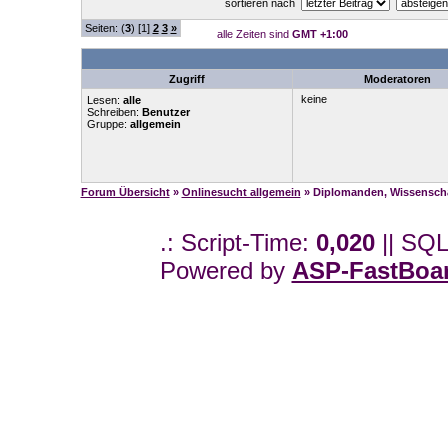
sortieren nach
Seiten: (
3
) [1]
2
3
»
alle Zeiten sind
GMT +1:00
Zugriff
Moderatoren
keine
Lesen:
alle
Schreiben:
Benutzer
Gruppe:
allgemein
Forum Übersicht
»
Onlinesucht allgemein
» Diplomanden, Wissenschaf
.: Script-Time:
0,020
|| SQL
Powered by
ASP-FastBoa