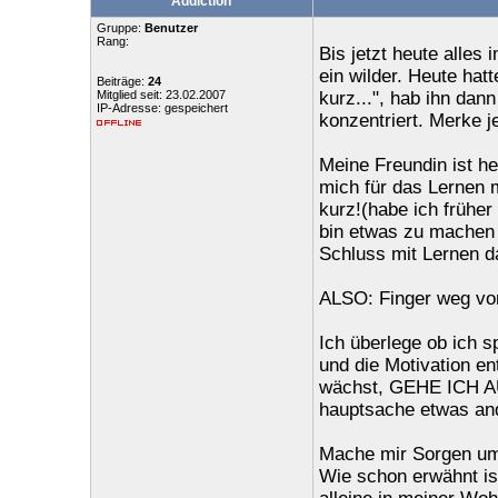
Addiction
Gruppe:
Benutzer
Rang:
Bis jetzt heute alles 
ein wilder. Heute hat
Beiträge:
24
Mitglied seit: 23.02.2007
kurz...", hab ihn dan
IP-Adresse: gespeichert
konzentriert. Merke j
Meine Freundin ist h
mich für das Lernen 
kurz!(habe ich frühe
bin etwas zu machen 
Schluss mit Lernen d
ALSO: Finger weg vo
Ich überlege ob ich s
und die Motivation en
wächst, GEHE ICH A
hauptsache etwas an
Mache mir Sorgen um
Wie schon erwähnt is