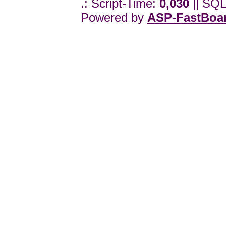
.: Script-Time:
0,030
|| SQL
Powered by
ASP-FastBoa