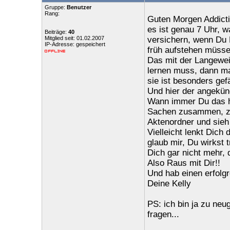
Gruppe:
Benutzer
Rang:
Guten Morgen Addicti
es ist genau 7 Uhr, w
Beiträge:
40
Mitglied seit: 01.02.2007
versichern, wenn Du 
IP-Adresse: gespeichert
früh aufstehen müsse
Das mit der Langeweil
lernen muss, dann m
sie ist besonders ge
Und hier der angekünd
Wann immer Du das hie
Sachen zusammen, zie
Aktenordner und sieh
Vielleicht lenkt Dic
glaub mir, Du wirkst
Dich gar nicht mehr, 
Also Raus mit Dir!!
Und hab einen erfolgr
Deine Kelly
PS: ich bin ja zu neu
fragen...