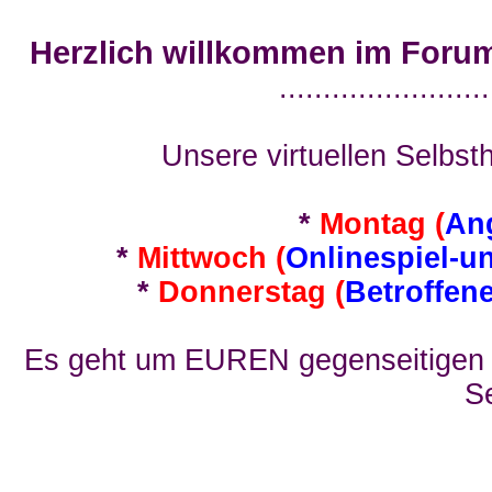
Herzlich willkommen im Foru
........................
Unsere virtuellen Selbsth
*
Montag (
An
*
Mittwoch (
Onlinespiel-u
*
Donnerstag (
Betroffen
Es geht um EUREN gegenseitigen E
Se