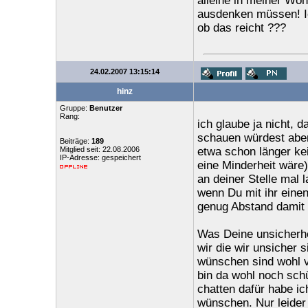
alleine in meiner Woh
ausdenken müssen! Ic
ob das reicht ???
24.02.2007 13:15:14
hinz
Gruppe:
Benutzer
Rang:
ich glaube ja nicht, 
schauen würdest abe
Beiträge:
189
Mitglied seit: 22.08.2006
etwa schon länger ke
IP-Adresse: gespeichert
eine Minderheit wäre)
an deiner Stelle mal
wenn Du mit ihr einen
genug Abstand damit 
Was Deine unsicherhei
wir die wir unsicher 
wünschen sind wohl vi
bin da wohl noch sch
chatten dafür habe ic
wünschen. Nur leider