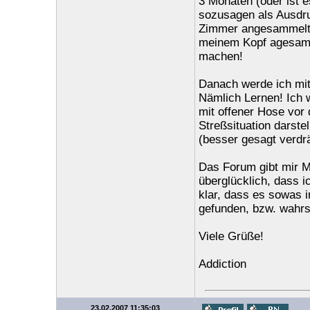
3 Monaten (oder ist 
sozusagen als Ausdru
Zimmer angesammelt h
meinem Kopf agesamme
machen!
Danach werde ich mit
Nämlich Lernen! Ich 
mit offener Hose vor
Streßsituation darste
(besser gesagt verdrä
Das Forum gibt mir Mu
überglücklich, dass 
klar, dass es sowas 
gefunden, bzw. wahrsc
Viele Grüße!
Addiction
23.02.2007 11:35:03