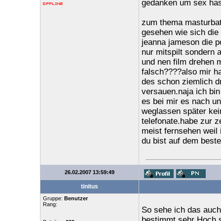
gedanken um sex has
zum thema masturbati
gesehen wie sich die 
jeanna jameson die po
nur mitspilt sondern 
und nen film drehen mi
falsch????also mir ha
des schon ziemlich dr
versauen.naja ich bi
es bei mir es nach un
weglassen später kei
telefonate.habe zur z
meist fernsehen weil 
du bist auf dem beste
26.02.2007 13:59:49
tinitus
Gruppe:
Benutzer
Rang:
So sehe ich das auch
bestimmt sehr Hoch s