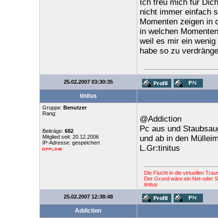
Ich freu mich für Di
nicht immer einfach s
Momenten zeigen in de
in welchen Momenten i
weil es mir ein wenig
habe so zu verdränge
25.02.2007 03:30:35
tinitus
Gruppe:
Benutzer
Rang:
@Addiction
Pc aus und Staubsau
Beiträge:
682
Mitglied seit: 20.12.2006
und ab in den Mülleim
IP-Adresse: gespeichert
L.Gr:tinitus
Die Flucht in die virtuellen Tr
Der Grund wäre ein Net-oder St
tinitus
25.02.2007 12:38:48
Addiction