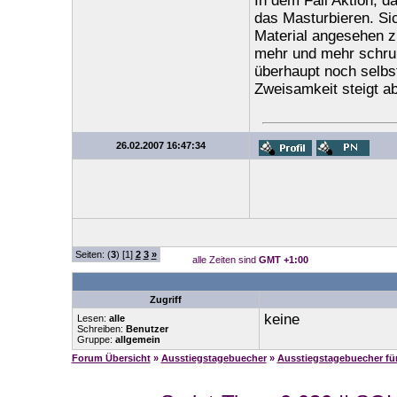
In dem Fall Aktion, 
das Masturbieren. Si
Material angesehen zu
mehr und mehr schrum
überhaupt noch selbs
Zweisamkeit steigt ab
26.02.2007 16:47:34
Seiten: (
3
) [1]
2
3
»
alle Zeiten sind
GMT +1:00
Zugriff
keine
Lesen:
alle
Schreiben:
Benutzer
Gruppe:
allgemein
Forum Übersicht
»
Ausstiegstagebuecher
»
Ausstiegstagebuecher f