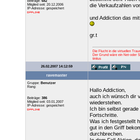
Beiträge:
682
Mitglied seit: 20.12.2006
die Verkaufzahlen v
IP-Adresse: gespeichert
und Addiction das mit 
gr.t
Die Flucht in die virtuellen Tr
Der Grund wäre ein Net-oder St
tinitus
26.02.2007 14:12:59
ravemaster
Gruppe:
Benutzer
Rang:
Hallo Addiction,
auch ich wünsch dir 
Beiträge:
386
Mitglied seit: 03.01.2007
wiederstehen.
IP-Adresse: gespeichert
Ich bin selbst gerad
Fortschritte.
Was ich festgestellt 
gut in den Griff beko
durchbrechen.