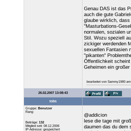
Genau DAS ist das Pr
auch die gute Gabrie
glaube wirklich, dass
"Masturbations-Gesel
normalen, sozialen u
Stil. Wozu speziell 
zickiger werdenden M
sexuellen Fantasien n
"pikanten" Problemthe
Öffentlichkeit schein
Geheimen ein großer T
bearbeitet von Sammy1980 am 
26.02.2007 13:08:43
tobs
Gruppe:
Benutzer
Rang:
@addicion
lese die tage mit gro
Beiträge:
132
Mitglied seit: 08.12.2006
daumen das du dem su
IP-Adresse: gespeichert