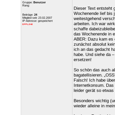
Gruppe:
Benutzer
Rang:
Dieser Text entsteht
Wochenende lief bis 
Beiträge:
24
Mitglied seit: 23.02.2007
weitestgehend verscho
IP-Adresse: gespeichert
arbeiten. Ich war wir
schaffe dabeizubleib
das Wochenende in e
ABER: Dazu kam es ers
zunächst absolut kein
ich an das gedacht ha
habe. Und siehe da – 
ersetzen!
So schön das auch al
bagatellisieren. „OSS?
Falsch! Ich habe über
Internetkonsum. Das so
leider gerät so etwas 
Besonders wichtig (un
wieder alleine in mei