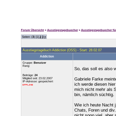
Forum Übersicht
»
Ausstiegstagebuecher
»
Ausstiegstagebuecher f
Seiten: (
3
) [1]
2
3
»
Ausstiegstagebuch Addiction (OSS) - Start: 28.02.07
Addiction
Gruppe:
Benutzer
Rang:
So, das soll es also
Beiträge:
24
Mitglied seit: 23.02.2007
Gabriele Farke meint
IP-Adresse: gespeichert
ich werde diesen hier
mich nicht mehr als 
bin, nämlich süchtig.
Wie ich heute Nacht 
Chats, Foren und div.
nicht sooo viel, aber