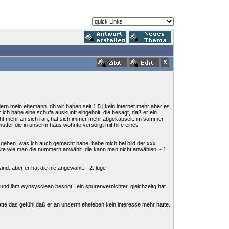
ern mein ehemann. dh wir haben seit 1,5 j kein internet mehr aber es
r ich habe eine schufa auskunft eingeholt, die besagt, daß er ein
icht mehr an sich ran, hat sich immer mehr abgekapselt. im sommer
utter die in unserm haus wohnte versorgt mit hilfe eines
zu gehen. was ich auch gemacht habe. habe mich bei bild der xxx
ußte wie man die nummern anwählt. die kann man nicht anwählen. - 1.
nd. aber er hat die nie angewählt. - 2. lüge
t und ihm wynsysclean besogt . ein spurenvernichter. gleichzeitg hat
hatte das gefühl daß er an unserm eheleben kein interesse mehr hatte.