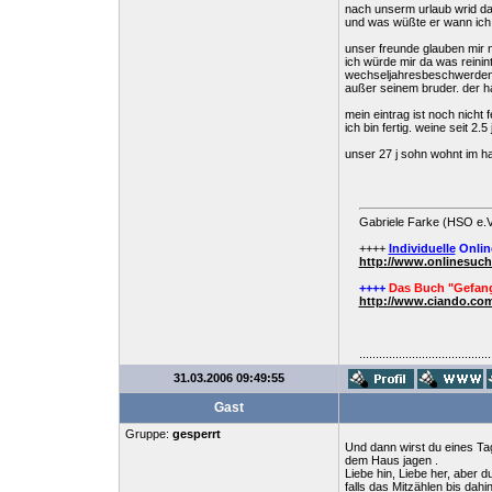
nach unserm urlaub wrid dan
und was wüßte er wann ich 
unser freunde glauben mir n
ich würde mir da was reinint
wechseljahresbeschwerden we
außer seinem bruder. der hat
mein eintrag ist noch nicht
ich bin fertig. weine seit 2
unser 27 j sohn wohnt im ha
Gabriele Farke (HSO e.V
++++
Individuelle
Onlin
http://www.onlinesuc
++++
Das Buch "Gefang
http://www.ciando.com
........................................
31.03.2006 09:49:55
Gast
Gruppe:
gesperrt
Und dann wirst du eines Ta
dem Haus jagen .
Liebe hin, Liebe her, aber 
falls das Mitzählen bis dah