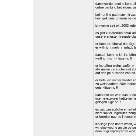
dann werden meine kontrolle
online banking betreiben. wi
bei t-online gab man mir zwa
kein geld aus unserm betrie
ich weine seit okt 2003 jed
es gibt zusätzulich email ad
unsere engsten freunde gla
er beteuert überall das lä
er will nicht mehr in urlaub
danach komme ich ins büro -
weiß ich nicht - lüge nr. 6
er installiert nichts wofür er
alle meine versuche seit 20
auf den pc aufladen von cd 
er beteuert immer wieder e
zu weihnachten 2004 bekomme
geist -lüge nr. 6
nachdem ein wort das andere
internetexplorer hattte imme
gelogen lüge nr. 7
es gab zusätzliche email ad
nicht soviel ungeolltes zeu
er bereitet nachts in unser
ich liege jede nacht wach, 
wir eine woche an die ostsee
dem originalprogramm won w