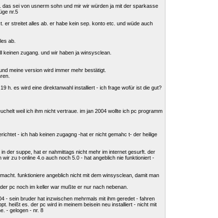
g. das sei von usnerm sohn und mir wir würden ja mit der sparkasse
üge nr.5
. er streitet alles ab. er habe kein sep. konto etc. und wüde auch
les ab.
rall keinen zugang. und wir haben ja winsysclean.
und meine version wird immer mehr bestätigt.
hren.
. es wird eine direktanwahl installiert - ich frage wofür ist die gut?
uchelt weil ich ihm nicht vertraue. im jan 2004 wollte ich pc programm
ichtet - ich hab keinen zugagng -hat er nicht gemahc t- der heilige
 der suppe, hat er nahmittags nicht mehr im internet gesurft. der
wir zu t-online 4.o auch noch 5.0 - hat angeblich nie funktioniert -
gemacht. funktioniere angeblich nicht mit dem winsysclean, damit man
ls der pc noch im keller war mußte er nur nach nebenan.
04 - sein bruder hat inzwischen mehrmals mit ihm geredet - fahren
 heißt es. der pc wird in meinem beisein neu installiert - nicht mit
 - gelogen - nr. 8