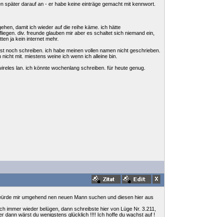
en später darauf an - er habe keine einträge gemacht mit kennwort.
gehen, damit ich wieder auf die reihe käme. ich hätte
liegen. div. freunde glauben mir aber es schaltet sich niemand ein,
ten ja kein internet mehr.
 rest noch schreiben. ich habe meinen vollen namen nicht geschrieben.
 nicht mit. miestens weine ich wenn ich alleine bin.
 wireles lan. ich könnte wochenlang schreiben. für heute genug.
le würde mir umgehend nen neuen Mann suchen und diesen hier aus
ich immer wieder belügen, dann schreibste hier von Lüge Nr. 3.211,
 dann wärst du wenigstens glücklich !!!! Ich hoffe du wachst auf !