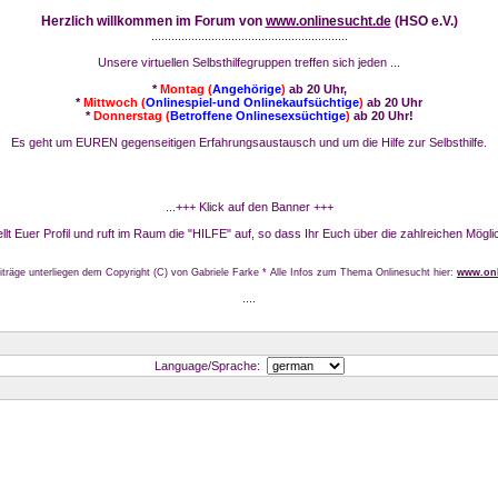
Herzlich willkommen im Forum von
www.onlinesucht.de
(HSO e.V.)
...........................................................
Unsere virtuellen Selbsthilfegruppen treffen sich jeden ...
*
Montag (
Angehörige
)
ab 20 Uhr,
*
Mittwoch (
Onlinespiel-und Onlinekaufsüchtige
)
ab 20 Uhr
*
Donnerstag (
Betroffene Onlinesexsüchtige
)
ab 20 Uhr!
Es geht um EUREN gegenseitigen Erfahrungsaustausch und um die Hilfe zur Selbsthilfe.
...+++ Klick auf den Banner +++
stellt Euer Profil und ruft im Raum die "HILFE" auf, so dass Ihr Euch über die zahlreichen Mögli
iträge unterliegen dem Copyright (C) von Gabriele Farke * Alle Infos zum Thema Onlinesucht hier:
www.onl
....
Language/Sprache: