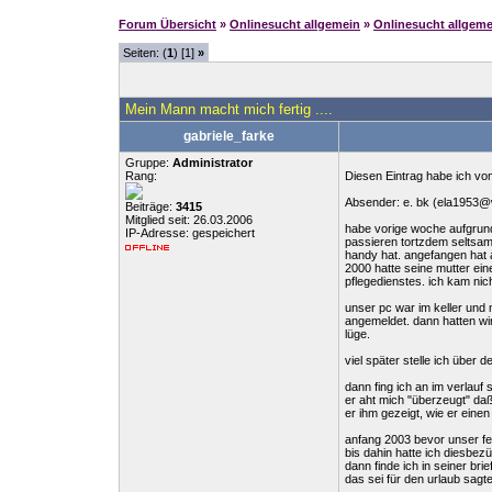
Forum Übersicht
»
Onlinesucht allgemein
»
Onlinesucht allgeme
Seiten: (
1
) [1]
»
Mein Mann macht mich fertig ....
gabriele_farke
Gruppe:
Administrator
Rang:
Diesen Eintrag habe ich vo
Absender: e. bk (ela1953
Beiträge:
3415
Mitglied seit: 26.03.2006
habe vorige woche aufgrund 
IP-Adresse: gespeichert
passieren tortzdem seltsame 
handy hat. angefangen hat a
2000 hatte seine mutter ein
pflegedienstes. ich kam nich
unser pc war im keller und 
angemeldet. dann hatten wir
lüge.
viel später stelle ich über 
dann fing ich an im verlauf
er aht mich "überzeugt" daß
er ihm gezeigt, wie er einen
anfang 2003 bevor unser feu
bis dahin hatte ich diesbezüg
dann finde ich in seiner bri
das sei für den urlaub sagte