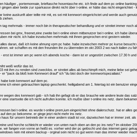
n häufiger , portemonnaie, brieftasche hosentasche etc. ich finde auf dem pc online bankin
r gingen aber beide zur sparkasse direkt nicht über t-online. er hätte das nicht eingerichtet - l
r keine auskunft aber teilte mir mit, es sei mit kennwort eingerichctet und werde auch genutzt
b ziehen.
en tag mehrmals - immer noch bin in therapeutischer behandlung und er streitet immer noch al
ressen bei gmx, freenet,eine zweite bei t-online einen mitbenutzer bei t-online. ich habe übe
uben mir nicht. ich habe inzwischen mehrmals mit ihnen gesprochen erst gestern wieder.
ge alles daran, daß ich keine ahnung vpm pc habe. habe inzwischen mehrer pc kurse besucht 
 fahren. wir schaffen es mit den freunden ihn zu überreden im okt 2003 2 wo nach italien zu fa
 erst ist immer am pc wenn ich abends koche - dann ist er ungestört zwischen 17.30 h und 19 h
 niht weiß wofür das ist.
03 mit ihm zu renden sind zwecklos. er streitet alles ab beschimpft mich, meine liebe sei gehe
- er "pack da bloß kein Kennwort drauf" ich "du bist doch der kennwortspezailaist."
r habe kein kennwort auf dem pc.
 ich einen gebrauchten laptop geschenkt. heiligabend am 1. feiertag ist ein benutzer einger
 wegen des kennwort gab - ich hab ihn gefagt ob er das brauche wie andere leute das salz in
r eine startseite die ich nicht aufrufen konnte. ich mußte über t-online ins netz. dann bekamen 
ressen bei t-online. es wurde t-online prem,ium eingerichtet ohne dialerschutz. hat er alles 
g auf den pc bekomme. er ginge jetzt nicht mehr ins netz.
m haus für unsern betreieb der in einer andern stadt ist vor, dazwischen hat er immer zeit. a
weine und horche schleicht er wieder von unten nach oben an den pc ins netz? im oktober 20
. wir fangen von vorne an heißt es. vorher wird der pc gelöscht und das internet ganz gekappt.
indows nein mit einem backup - orginal sein nicht so gut wenn man das immer wieder mache.