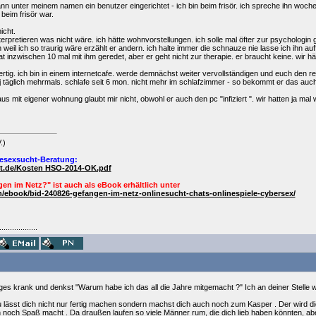
n unter meinem namen ein benutzer eingerichtet - ich bin beim frisör. ich spreche ihn woch
beim frisör war.
icht.
erpretieren was nicht wäre. ich hätte wohnvorstellungen. ich solle mal öfter zur psychologin 
il ich so traurig wäre erzählt er andern. ich halte immer die schnauze nie lasse ich ihn auff
 inzwischen 10 mal mit ihm geredet, aber er geht nicht zur therapie. er braucht keine. wir hät
 fertig. ich bin in einem internetcafe. werde demnächst weiter vervollständigen und euch den
.5 j täglich mehrmals. schlafe seit 6 mon. nicht mehr im schlafzimmer - so bekommt er das auch
us mit eigener wohnung glaubt mir nicht, obwohl er auch den pc "infiziert ". wir hatten ja mal
.)
esexsucht-Beratung:
ht.de/Kosten HSO-2014-OK.pdf
en im Netz?" ist auch als
eBook
erhältlich unter
/ebook/bid-240826-gefangen-im-netz-onlinesucht-chats-onlinespiele-cybersex/
..................
ges krank und denkst "Warum habe ich das all die Jahre mitgemacht ?" Ich an deiner Stel
du lässt dich nicht nur fertig machen sondern machst dich auch noch zum Kasper . Der wird d
in noch Spaß macht . Da draußen laufen so viele Männer rum, die dich lieb haben könnten, aber