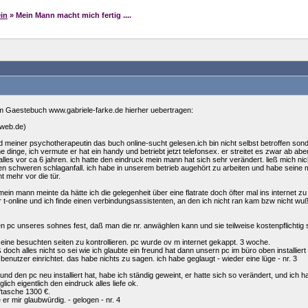
in
» Mein Mann macht mich fertig ....
m Gaestebuch www.gabriele-farke.de hierher uebertragen:
@web.de)
meiner psychotherapeutin das buch online-sucht gelesen.ich bin nicht selbst betroffen sond
dinge, ich vermute er hat ein handy und betriebt jetzt telefonsex. er streitet es zwar ab abe
lles vor ca 6 jahren. ich hatte den eindruck mein mann hat sich sehr verändert. ließ mich n
en schweren schlaganfall. ich habe in unserem betrieb augehört zu arbeiten und habe seine m
t mehr vor die tür.
mein mann meinte da hätte ich die gelegenheit über eine flatrate doch öfter mal ins internet 
 t-online und ich finde einen verbindungsassistenten, an den ich nicht ran kam bzw nicht w
den pc unseres sohnes fest, daß man die nr. anwäghlen kann und sie teilweise kostenpflichtig si
 seine besuchten seiten zu kontrollieren. pc wurde ov m internet gekappt. 3 woche.
 doch alles nicht so sei wie ich glaubte ein freund hat dann unsern pc im büro oben installier
 benutzer einrichtet. das habe nichts zu sagen. ich habe geglaugt - wieder eine lüge - nr. 3
nd den pc neu installiert hat, habe ich ständig geweint, er hatte sich so verändert, und ich 
lich eigentlich den eindruck alles liefe ok.
eftasche 1300 €.
 er mir glaubwürdig. - gelogen - nr. 4