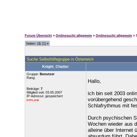
Forum Übersicht
»
Onlinesucht allgemein
»
Onlinesucht allgemein
» 
Seiten: (
1
) [1]
»
Suche Selbsthilfegruppe in Österreich
Knight_Chatter
Gruppe:
Benutzer
Rang:
Hallo,
Beiträge:
7
Mitglied seit: 03.05.2007
ich bin seit 2003 onl
IP-Adresse: gespeichert
vorübergehend gescha
Schlafrythmus mit f
Durch psychischen St
Wochen wieder aus de
alleine über Internet
absurdum führt. Daher