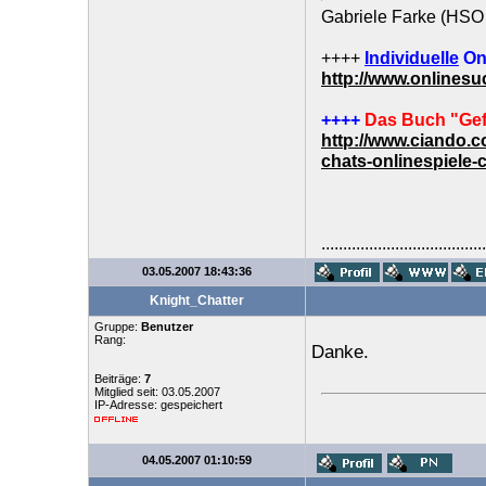
Gabriele Farke (HSO 
++++
Individuelle
On
http://www.onlines
++++
Das Buch "Gef
http://www.ciando.
chats-onlinespiele-
......................................
03.05.2007 18:43:36
Knight_Chatter
Gruppe:
Benutzer
Rang:
Danke.
Beiträge:
7
Mitglied seit: 03.05.2007
IP-Adresse: gespeichert
04.05.2007 01:10:59