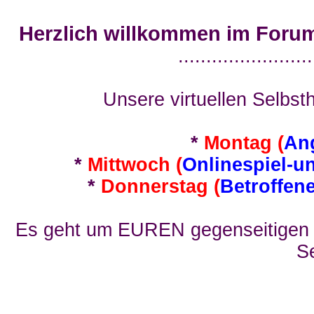
Herzlich willkommen im Foru
........................
Unsere virtuellen Selbsth
*
Montag (
An
*
Mittwoch (
Onlinespiel-u
*
Donnerstag (
Betroffen
Es geht um EUREN gegenseitigen E
Se