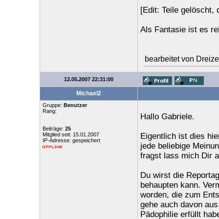
[Edit: Teile gelöscht, 
Als Fantasie ist es re
bearbeitet von Dreiz
12.05.2007 22:31:00
Michael2
Gruppe:
Benutzer
Rang:
Hallo Gabriele.
Beiträge:
25
Mitglied seit: 15.01.2007
Eigentlich ist dies hi
IP-Adresse: gespeichert
jede beliebige Meinu
fragst lass mich Dir 
Du wirst die Reportag
behaupten kann. Vermu
worden, die zum Entst
gehe auch davon aus,
Pädophilie erfüllt h