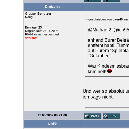
Dreizehn
Gruppe:
Benutzer
Rang:
geschrieben von
baer40
am 1
Beiträge:
23
@Michael2, @ich9
Mitglied seit: 24.11.2006
IP-Adresse: gespeichert
anhand Eurer Beiträ
entfernt habt!! Tum
auf Eurem "Spielpla
"Gelabber".
Wär Kindesmissbrauc
kriminell!
Und wer so absolut un
ich sags nicht.
13.05.2007 09:21:00
ich95