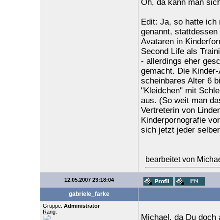
Oh, da kann man sich
Edit: Ja, so hatte ich
genannt, stattdessen 
Avataren in Kinderfor
Second Life als Train
- allerdings eher ges
gemacht. Die Kinder-
scheinbares Alter 6 b
"Kleidchen" mit Schle
aus. (So weit man da
Vertreterin von Linde
Kinderpornografie vor
sich jetzt jeder selbe
bearbeitet von Micha
12.05.2007 23:18:04
gabriele_farke
Gruppe:
Administrator
Rang:
Michael, da Du doch 