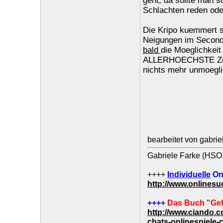
geht, da sollte man 
Schlachten reden oder
Die Kripo kuemmert si
Neigungen im Second 
bald
die Moeglichkeit
ALLERHOECHSTE Zeit 
nichts mehr unmoeglic
bearbeitet von gabri
Gabriele Farke (HSO 
++++
Individuelle
On
http://www.onlines
++++
Das Buch "Gef
http://www.ciando.
chats-onlinespiele-