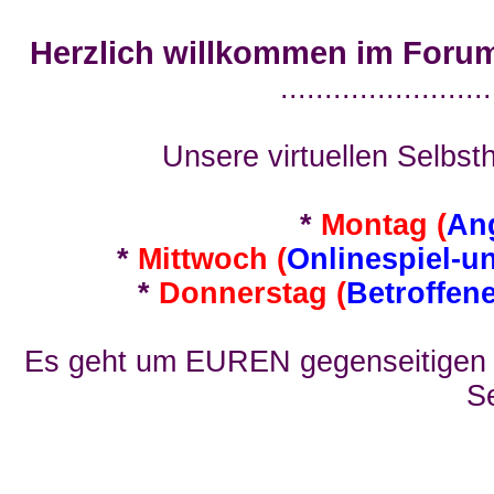
Herzlich willkommen im Foru
........................
Unsere virtuellen Selbsth
*
Montag (
An
*
Mittwoch (
Onlinespiel-u
*
Donnerstag (
Betroffen
Es geht um EUREN gegenseitigen E
Se