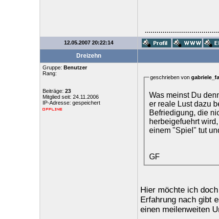
......................................
12.05.2007 20:22:14
Dreizehn
Gruppe:
Benutzer
Rang:
geschrieben von
gabriele_f
Beiträge:
23
Was meinst Du denn,
Mitglied seit: 24.11.2006
er reale Lust dazu b
IP-Adresse: gespeichert
Befriedigung, die ni
herbeigefuehrt wird,
einem "Spiel" tut un
GF
Hier möchte ich doch
Erfahrung nach gibt e
einen meilenweiten U