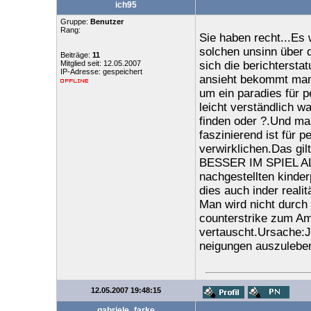
ich95
Gruppe:
Benutzer
Rang:
Sie haben recht...Es 
solchen unsinn über 
Beiträge:
11
Mitglied seit: 12.05.2007
sich die berichtersta
IP-Adresse: gespeichert
ansieht bekommt man z
um ein paradies für p
leicht verständlich w
finden oder ?.Und ma
faszinierend ist für 
verwirklichen.Das gilt
BESSER IM SPIEL ALL
nachgestellten kinde
dies auch inder realit
Man wird nicht durch
counterstrike zum Am
vertauscht.Ursache:J
neigungen auszuleben 
12.05.2007 19:48:15
gabriele_farke