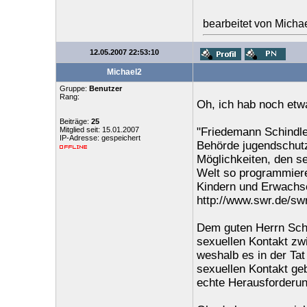
bearbeitet von Micha
12.05.2007 22:53:10
Michael2
Gruppe:
Benutzer
Rang:
Oh, ich hab noch etw
Beiträge:
25
Mitglied seit: 15.01.2007
"Friedemann Schindle
IP-Adresse: gespeichert
Behörde jugendschutz.
Möglichkeiten, den se
Welt so programmiere
Kindern und Erwachsen
http://www.swr.de/sw
Dem guten Herrn Schin
sexuellen Kontakt zwi
weshalb es in der Tat
sexuellen Kontakt ge
echte Herausforderun