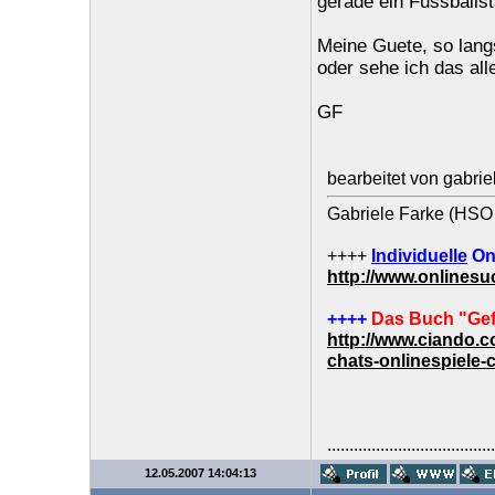
gerade ein Fussballs
Meine Guete, so lan
oder sehe ich das al
GF
bearbeitet von gabri
Gabriele Farke (HSO 
++++
Individuelle
On
http://www.onlines
++++
Das Buch "Gef
http://www.ciando.
chats-onlinespiele-
......................................
12.05.2007 14:04:13