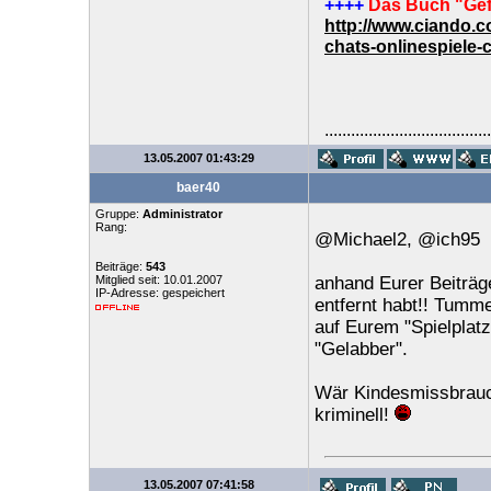
++++
Das Buch "Gef
http://www.ciando.
chats-onlinespiele-
......................................
13.05.2007 01:43:29
baer40
Gruppe:
Administrator
Rang:
@Michael2, @ich95
Beiträge:
543
Mitglied seit: 10.01.2007
anhand Eurer Beiträge
IP-Adresse: gespeichert
entfernt habt!! Tumm
auf Eurem "Spielplatz
"Gelabber".
Wär Kindesmissbrauch
kriminell!
13.05.2007 07:41:58