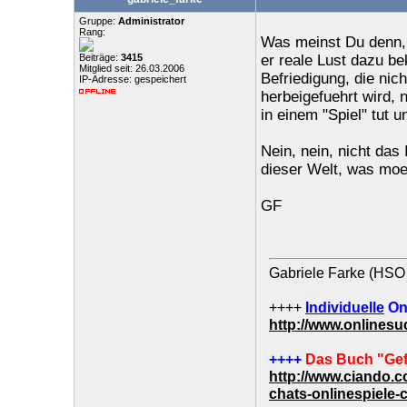
Gruppe:
Administrator
Rang:
Was meinst Du denn, 
Beiträge:
3415
er reale Lust dazu be
Mitglied seit: 26.03.2006
Befriedigung, die nic
IP-Adresse: gespeichert
herbeigefuehrt wird, 
in einem "Spiel" tut u
Nein, nein, nicht das
dieser Welt, was moeg
GF
Gabriele Farke (HSO 
++++
Individuelle
On
http://www.onlines
++++
Das Buch "Gef
http://www.ciando.
chats-onlinespiele-