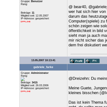
Gruppe:
Benutzer
Rang:
@ bear40, @gabriele
wer hat sich hier von 
Beiträge:
11
Mitglied seit: 12.05.2007
darum das heutzutage
IP-Adresse: gespeichert
Computer(spiele) zu fi
schön zeigen wie sol
öffentlichkeit in bil
sieht man ja auch ma
mir nicht sicher das j
dem frei diskutiert we
13.05.2007 10:13:41
gabriele_farke
Gruppe:
Administrator
Rang:
@Dreizehn: Du meinst
Beiträge:
3415
Mitglied seit: 26.03.2006
Meine Guete, Jungens
IP-Adresse: gespeichert
kleines bisschen (@I
Das ist kein Thema 