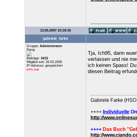
......................................
13.05.2007 10:18:35
gabriele_farke
Gruppe:
Administrator
Rang:
Tja, Ich95, dann wuer
Beiträge:
3415
verlassen und nie m
Mitglied seit: 26.03.2006
ich keinen Spass! Du
IP-Adresse: gespeichert
diesen Beitrag erfun
Gabriele Farke (HSO 
++++
Individuelle
On
http://www.onlines
++++
Das Buch "Gef
http://www.ciando.