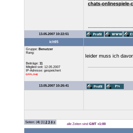
chats-onlinespiele-
......................................
13.05.2007 10:22:51
ich95
Gruppe:
Benutzer
Rang:
leider muss ich davo
Beiträge:
11
Mitglied seit: 12.05.2007
IP-Adresse: gespeichert
13.05.2007 10:26:41
Seiten: (
4
) [1]
2
3
4
»
alle Zeiten sind
GMT +1:00