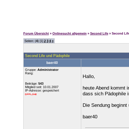
Forum Übersicht
»
Onlinesucht allgemein
»
Second Life
» Second Lif
Seiten: (
4
) [1]
2
3
4
»
Second Life und Pädophile
baer40
Gruppe:
Administrator
Rang:
Hallo,
Beiträge:
543
Mitglied seit: 10.01.2007
heute Abend kommt in
IP-Adresse: gespeichert
dass sich Pädophile 
Die Sendung beginnt 
baer40