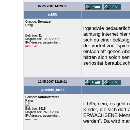
07.05.2007 14:28:53
ich95
Gruppe:
Benutzer
Rang:
irgendwie bedauerlic
achtung internet hier
Beiträge:
11
Mitglied seit: 12.05.2007
sich da einer belästig
IP-Adresse: gespeichert
der vorteil von "spie
einfach off gehen.Ab
hätten sich solch se
seriosität beraubt,sc
12.05.2007 12:29:11
gabriele_farke
Gruppe:
Administrator
Rang:
ich95, nein, es geht 
Beiträge:
3415
Kinder, die sich dort
Mitglied seit: 26.03.2006
ERWACHSENE Mensche
IP-Adresse: gespeichert
werden". Da wird man