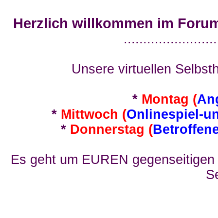
Herzlich willkommen im Foru
........................
Unsere virtuellen Selbsth
*
Montag (
An
*
Mittwoch (
Onlinespiel-u
*
Donnerstag (
Betroffen
Es geht um EUREN gegenseitigen E
Se