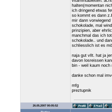
vitamintabletten. ach
halten(momentan nicht
ich dringend etwas fet
so kommt es dann z.b
mir dann vorwiegend v
schokolade, mal windb
prinzipien, aber ehr
manchmal das ich tota
schokolade.. und dann
schliesslich ist es mö
naja gut vllt. hat ja
davon losreissen kan
bin - weil kaum noch
danke schon mal imvor
mfg
preztupnik
26.05.2007 00:05:52