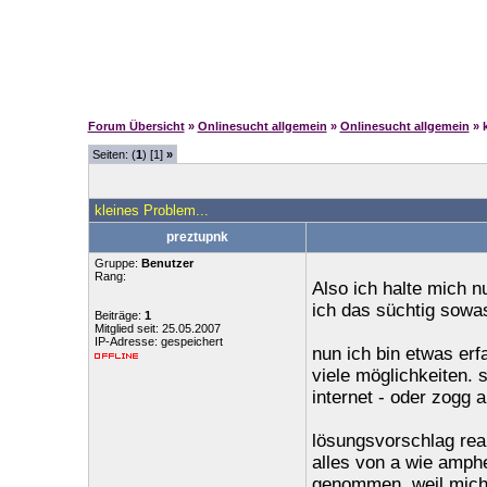
Forum Übersicht
»
Onlinesucht allgemein
»
Onlinesucht allgemein
» 
Seiten: (
1
) [1]
»
kleines Problem...
preztupnk
Gruppe:
Benutzer
Rang:
Also ich halte mich n
ich das süchtig sowa
Beiträge:
1
Mitglied seit: 25.05.2007
IP-Adresse: gespeichert
nun ich bin etwas erf
viele möglichkeiten. 
internet - oder zogg 
lösungsvorschlag real
alles von a wie amphe
genommen, weil mich d