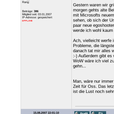
Rang:
Gestern waren wir gri
morgen gehts alte Be
Beiträge:
386
Mitglied seit: 03.01.2007
mit Microsofts neuem
IP-Adresse: gespeichert
sehen, ob sich der Um
paar neue egoshooter 
werde ich wohl kaum
Ach, vielleicht werfe
Probleme, die längst
danach tat mir alles
:-) Außerdem gibt es
WoW wäre ich viel zu
gehn...
Man, wäre nur immer s
Zeit für Oss. Das le
ist die Lust noch sehr
15.08.2007 22:01:10