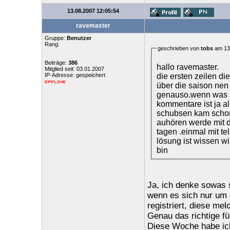
13.08.2007 12:05:54
ravemaster
Gruppe:
Benutzer
Rang:
geschrieben von
tobs
am 13.
Beiträge:
386
hallo ravemaster.
Mitglied seit: 03.01.2007
die ersten zeilen d
IP-Adresse: gespeichert
über die saison nen
genauso.wenn was nic
kommentare ist ja al
schubsen kam schon 
auhören werde mit di
tagen .einmal mit t
lösung ist wissen wi
bin
Ja, ich denke sowas s
wenn es sich nur um e
registriert, diese me
Genau das richtige fü
Diese Woche habe ich