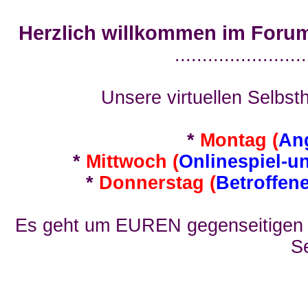
Herzlich willkommen im Foru
........................
Unsere virtuellen Selbsth
*
Montag (
An
*
Mittwoch (
Onlinespiel-u
*
Donnerstag (
Betroffen
Es geht um EUREN gegenseitigen E
Se