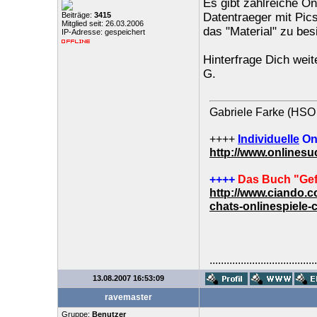
Es gibt zahlreiche On
Beiträge:
3415
Datentraeger mit Pics
Mitglied seit: 26.03.2006
das "Material" zu besi
IP-Adresse: gespeichert
Hinterfrage Dich weit
G.
Gabriele Farke (HSO 
++++
Individuelle
On
http://www.onlines
++++
Das Buch "Gef
http://www.ciando.
chats-onlinespiele-
......................................
13.08.2007 16:53:09
ravemaster
Gruppe:
Benutzer