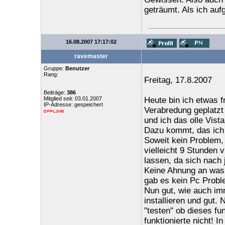
geträumt. Als ich aufg
16.08.2007 17:17:02
ravemaster
Gruppe:
Benutzer
Rang:
Freitag, 17.8.2007
Beiträge:
386
Mitglied seit: 03.01.2007
Heute bin ich etwas f
IP-Adresse: gespeichert
Verabredung geplatzt
und ich das olle Vist
Dazu kommt, das ich f
Soweit kein Problem,
vielleicht 9 Stunden 
lassen, da sich nach 
Keine Ahnung an was 
gab es kein Pc Proble
Nun gut, wie auch imm
installieren und gut. 
"testen" ob dieses fu
funktionierte nicht! 