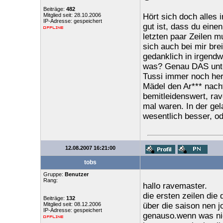
Beiträge:
482
Mitglied seit: 28.10.2006
Hört sich doch alles 
IP-Adresse: gespeichert
gut ist, dass du einen
letzten paar Zeilen 
sich auch bei mir bre
gedanklich in irgendw
was? Genau DAS unter
Tussi immer noch heru
Mädel den Ar*** nacht
bemitleidenswert, rav
mal waren. In der gel
wesentlich besser, od
12.08.2007 16:21:00
tobs
Gruppe:
Benutzer
Rang:
hallo ravemaster.
die ersten zeilen di
Beiträge:
132
Mitglied seit: 08.12.2006
über die saison nen 
IP-Adresse: gespeichert
genauso.wenn was nich