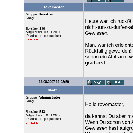
ravemaster
Gruppe:
Benutzer
Rang:
Heute war ich rückfäl
nicht-tun-zu-dürfen-
Beiträge:
386
Mitglied seit: 03.01.2007
Gewissen.
IP-Adresse: gespeichert
Man, war ich erleichte
Rückfällig geworden!
schon ein Alptraum w
grad erst....
16.08.2007 14:03:59
baer40
Gruppe:
Administrator
Rang:
Hallo ravemaster,
Beiträge:
543
Mitglied seit: 10.01.2007
da kannst Du aber ma
IP-Adresse: gespeichert
Wenn Du schon von Al
Gewissen hast aufgru