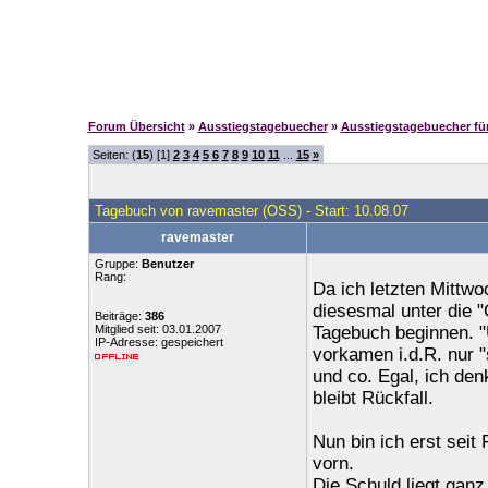
Forum Übersicht
»
Ausstiegstagebuecher
»
Ausstiegstagebuecher f
Seiten: (
15
) [1]
2
3
4
5
6
7
8
9
10
11
...
15
»
Tagebuch von ravemaster (OSS) - Start: 10.08.07
ravemaster
Gruppe:
Benutzer
Rang:
Da ich letzten Mittwo
diesesmal unter die "
Beiträge:
386
Mitglied seit: 03.01.2007
Tagebuch beginnen. "U
IP-Adresse: gespeichert
vorkamen i.d.R. nur "
und co. Egal, ich den
bleibt Rückfall.
Nun bin ich erst seit
vorn.
Die Schuld liegt ganz