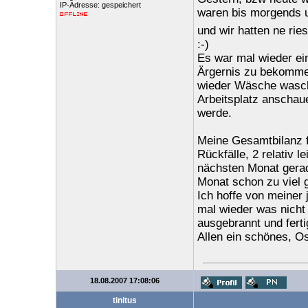
IP-Adresse: gespeichert
waren bis morgends um
und wir hatten ne ri
:-)
Es war mal wieder ei
Ärgernis zu bekommen
wieder Wäsche wasche
Arbeitsplatz anschau
werde.
Meine Gesamtbilanz f
Rückfälle, 2 relativ 
nächsten Monat gerad
Monat schon zu viel g
Ich hoffe von meiner 
mal wieder was nicht 
ausgebrannt und fertig
Allen ein schönes, O
18.08.2007 17:08:06
tinitus