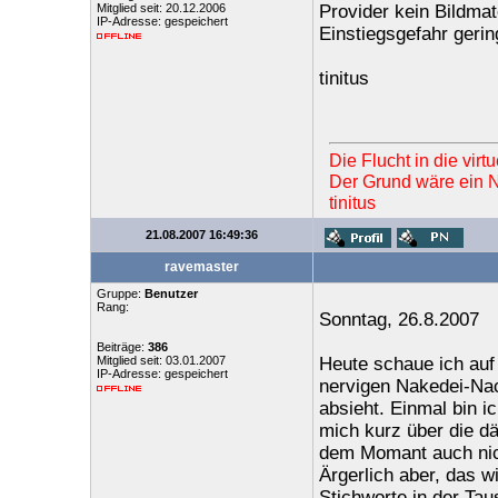
Mitglied seit: 20.12.2006
Provider kein Bildmate
IP-Adresse: gespeichert
Einstiegsgefahr gerin
tinitus
Die Flucht in die vir
Der Grund wäre ein Ne
tinitus
21.08.2007 16:49:36
ravemaster
Gruppe:
Benutzer
Rang:
Sonntag, 26.8.2007
Beiträge:
386
Mitglied seit: 03.01.2007
Heute schaue ich auf
IP-Adresse: gespeichert
nervigen Nakedei-Nac
absieht. Einmal bin 
mich kurz über die d
dem Momant auch nich
Ärgerlich aber, das w
Stichworte in der Tau