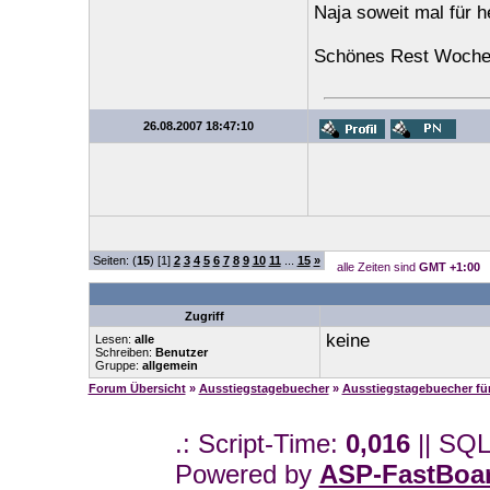
Naja soweit mal für h
Schönes Rest Woche
26.08.2007 18:47:10
Seiten: (
15
) [1]
2
3
4
5
6
7
8
9
10
11
...
15
»
alle Zeiten sind
GMT +1:00
Zugriff
keine
Lesen:
alle
Schreiben:
Benutzer
Gruppe:
allgemein
Forum Übersicht
»
Ausstiegstagebuecher
»
Ausstiegstagebuecher f
.: Script-Time:
0,016
|| SQL
Powered by
ASP-FastBoa