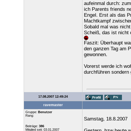
aufeinmal durch: zum 
ich Parents friends n
Engel. Erst als das P
Machtkampf zwischen
Sobald mal was nicht 
Scheiß, das ist nicht
Faszit: Überhaupt war 
den ganzen Tag am Pc 
gewonnen.
Vorerst werde ich woh
durchführen sondern 
17.08.2007 12:49:24
ravemaster
Gruppe:
Benutzer
Rang:
Samstag, 18.8.2007
Beiträge:
386
Mitglied seit: 03.01.2007
Gestern, bzw heute wa