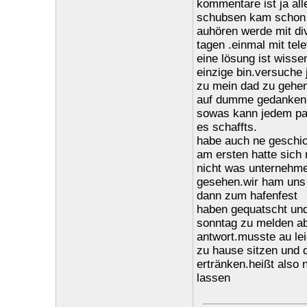
kommentare ist ja alle
schubsen kam schon v
auhören werde mit div
tagen .einmal mit te
eine lösung ist wissen
einzige bin.versuch
zu mein dad zu gehen
auf dumme gedanken
sowas kann jedem pass
es schaffts.
habe auch ne geschic
am ersten hatte sich
nicht was unternehmen
gesehen.wir ham uns 
dann zum hafenfest
haben gequatscht und
sonntag zu melden ab
antwort.musste au leid
zu hause sitzen und d
ertränken.heißt also 
lassen