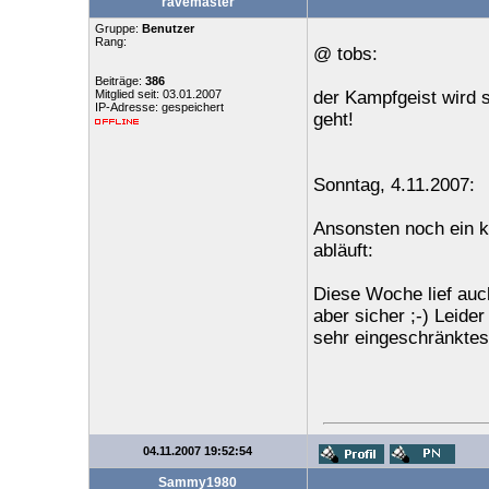
ravemaster
Gruppe:
Benutzer
Rang:
@ tobs:
Beiträge:
386
Mitglied seit: 03.01.2007
der Kampfgeist wird 
IP-Adresse: gespeichert
geht!
Sonntag, 4.11.2007:
Ansonsten noch ein k
abläuft:
Diese Woche lief auc
aber sicher ;-) Leide
sehr eingeschränktes
04.11.2007 19:52:54
Sammy1980