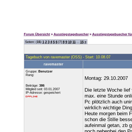
Forum Übersicht
»
Ausstiegstagebuecher
»
Ausstiegstagebuecher f
Seiten: (
15
)
1
2
3
4
5
6
[7]
8
9
10
11
...
15
»
Tagebuch von ravemaster (OSS) - Start: 10.08.07
ravemaster
Gruppe:
Benutzer
Rang:
Montag: 29.10.2007
Beiträge:
386
Mitglied seit: 03.01.2007
Die letzte Woche lief
IP-Adresse: gespeichert
max. eine Stunde onl
Pc plötzlich auch uni
wirklich wichtige Ding
Heute morgen beim Frü
schon die Stille bess
aufeinmal getan, zb 
noch nebenbei den Pc 