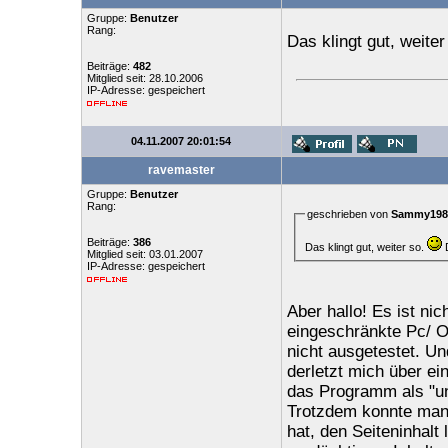
Gruppe:
Benutzer
Rang:
Das klingt gut, weite
Beiträge:
482
Mitglied seit: 28.10.2006
IP-Adresse: gespeichert
04.11.2007 20:01:54
ravemaster
Gruppe:
Benutzer
Rang:
geschrieben von
Sammy198
Beiträge:
386
Das klingt gut, weiter so.
D
Mitglied seit: 03.01.2007
IP-Adresse: gespeichert
Aber hallo! Es ist ni
eingeschränkte Pc/ On
nicht ausgetestet. Un
derletzt mich über e
das Programm als "une
Trotzdem konnte man,
hat, den Seiteninhalt 