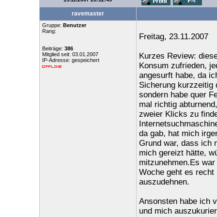
ravemaster
Gruppe:
Benutzer
Rang:
Freitag, 23.11.2007
Beiträge:
386
Mitglied seit: 03.01.2007
Kurzes Review: diese
IP-Adresse: gespeichert
Konsum zufrieden, je
angesurft habe, da i
Sicherung kurzzeitig 
sondern habe quer Fel
mal richtig abturnend
zweier Klicks zu find
Internetsuchmaschine
da gab, hat mich irge
Grund war, dass ich 
mich gereizt hätte, 
mitzunehmen.Es war a
Woche geht es recht p
auszudehnen.
Ansonsten habe ich 
und mich auszukurier