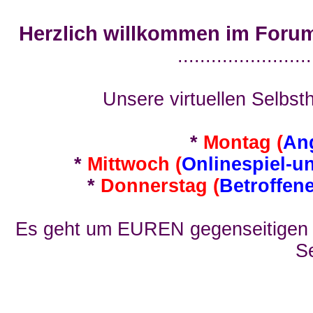
Herzlich willkommen im Foru
........................
Unsere virtuellen Selbsth
*
Montag (
An
*
Mittwoch (
Onlinespiel-u
*
Donnerstag (
Betroffen
Es geht um EUREN gegenseitigen E
Se