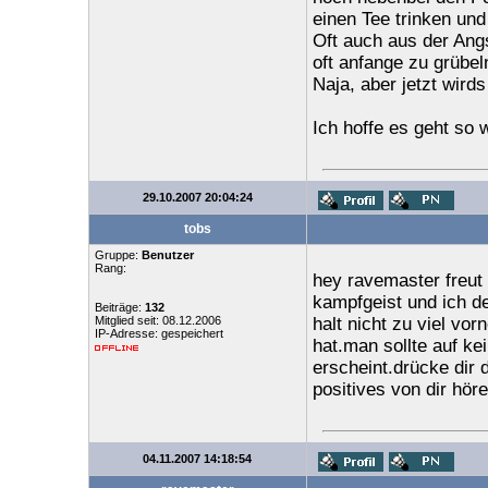
einen Tee trinken un
Oft auch aus der Angs
oft anfange zu grübel
Naja, aber jetzt wirds
Ich hoffe es geht so w
29.10.2007 20:04:24
tobs
Gruppe:
Benutzer
Rang:
hey ravemaster freut 
kampfgeist und ich d
Beiträge:
132
Mitglied seit: 08.12.2006
halt nicht zu viel v
IP-Adresse: gespeichert
hat.man sollte auf k
erscheint.drücke dir 
positives von dir hör
04.11.2007 14:18:54