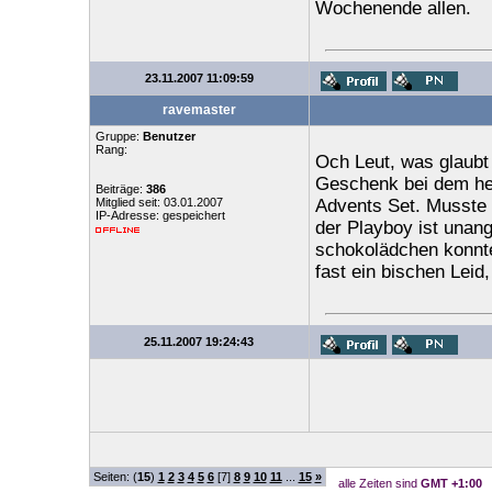
Wochenende allen.
23.11.2007 11:09:59
ravemaster
Gruppe:
Benutzer
Rang:
Och Leut, was glaubt 
Geschenk bei dem heu
Beiträge:
386
Mitglied seit: 03.01.2007
Advents Set. Musste 
IP-Adresse: gespeichert
der Playboy ist unang
schokolädchen konnte 
fast ein bischen Leid,
25.11.2007 19:24:43
Seiten: (
15
)
1
2
3
4
5
6
[7]
8
9
10
11
...
15
»
alle Zeiten sind
GMT +1:00