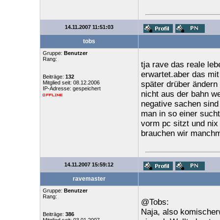
14.11.2007 11:51:03
tobs
Gruppe:
Benutzer
Rang:
tja rave das reale l
erwartet.aber das mit
Beiträge:
132
Mitglied seit: 08.12.2006
später drüber ändern 
IP-Adresse: gespeichert
nicht aus der bahn w
negative sachen sind
man in so einer sucht
vorm pc sitzt und nix
brauchen wir manchm
14.11.2007 15:59:12
ravemaster
Gruppe:
Benutzer
Rang:
@Tobs:
Naja, also komischer
Beiträge:
386