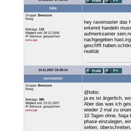
tobs
Gruppe:
Benutzer
Rang:
hey ravemaster das 
erkennt handeln muss
Beiträge:
132
Mitglied seit: 08.12.2006
aufmerksamer sein.nur
IP-Adresse: gespeichert
nachgegeben hast.irg
geschfft haben.schön
realität
10.11.2007 19:39:14
ravemaster
Gruppe:
Benutzer
Rang:
@tobs:
ja es ist ärgerlich, w
Beiträge:
386
Mitglied seit: 03.01.2007
Aber das was ich ge
IP-Adresse: gespeichert
wieder 2 mal zu onan
10 Tagen ohne. Naja 
phase einzulegen, ein
selten, überschreiten