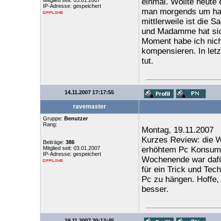
Mitglied seit: 03.01.2007
einmal. Wollte heute 
IP-Adresse: gespeichert
man morgends um halb 
mittlerweile ist die S
und Madamme hat sich 
Moment habe ich nich
kompensieren. In letz
tut.
14.11.2007 17:17:55
ravemaster
Gruppe:
Benutzer
Rang:
Montag, 19.11.2007
Kurzes Review: die Wo
Beiträge:
386
Mitglied seit: 03.01.2007
erhöhtem Pc Konsum, 
IP-Adresse: gespeichert
Wochenende war dafür
für ein Trick und Tec
Pc zu hängen. Hoffe,
besser.
19.11.2007 20:12:45