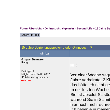
Forum Übersicht
»
Onlinesucht allgemein
»
Second Life
» 15 Jahre B
Seiten: (
1
) [1]
»
15 Jahre Beziehungsprobleme oder Onlinesucht ?
simba
Gruppe:
Benutzer
Rang:
Hi !
Beiträge:
2
Mitglied seit: 24.09.2007
Vor einer Woche sagt
IP-Adresse: gespeichert
Jahre verheiratet 2 K
das hätte ich nicht g
In der letzten Woche 
Sie ist absolut SL süc
während Sie in SL mi
hier noch mehr schre
Ich habenie in meine