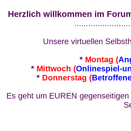
Herzlich willkommen im Foru
........................
Unsere virtuellen Selbsth
*
Montag (
An
*
Mittwoch (
Onlinespiel-u
*
Donnerstag (
Betroffen
Es geht um EUREN gegenseitigen E
Se