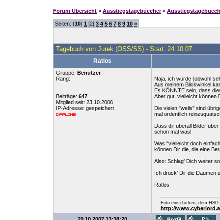
Forum Übersicht
»
Ausstiegstagebuecher
»
Ausstiegstagebuec
Seiten: (
10
)
1
[2]
3
4
5
6
7
8
9
10
»
Tagebuch von Jurek (OSS/SS) - Start: 24.10.07
Ratlos
Gruppe:
Benutzer
Rang:
Naja, ich würde (obwohl sel
Aus meinem Blickwinkel kan
Es KÖNNTE sein, dass diese
Beiträge:
647
Aber gut, vielleicht können
Mitglied seit: 23.10.2006
IP-Adresse: gespeichert
Die vielen "weils" sind übri
mal ordentlich reinzuquatsc
Dass dir überall Bilder übe
schon mal was!
Was "vielleicht doch einfac
können Dir die, die eine B
Also: Schlag' Dich weiter s
Ich drück' Dir die Daumen un
Ratlos
Foto einschicken, dem HSO b
http://www.cyberlord.
29.10.2007 13:38:20