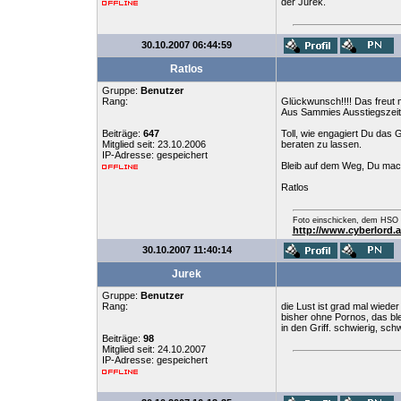
der Jurek.
30.10.2007 06:44:59
Ratlos
Gruppe:
Benutzer
Rang:
Glückwunsch!!!! Das freut 
Aus Sammies Ausstiegszeit 
Beiträge:
647
Toll, wie engagiert Du das G
Mitglied seit: 23.10.2006
beraten zu lassen.
IP-Adresse: gespeichert
Bleib auf dem Weg, Du mach
Ratlos
Foto einschicken, dem HSO b
http://www.cyberlord.
30.10.2007 11:40:14
Jurek
Gruppe:
Benutzer
Rang:
die Lust ist grad mal wieder
bisher ohne Pornos, das ble
in den Griff. schwierig, sc
Beiträge:
98
Mitglied seit: 24.10.2007
IP-Adresse: gespeichert