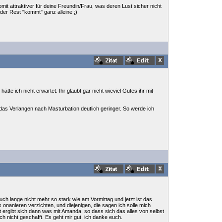
omit attraktiver für deine Freundin/Frau, was deren Lust sicher nicht
er Rest "kommt" ganz alleine ;)
tte ich nicht erwartet. Ihr glaubt gar nicht wieviel Gutes ihr mit
 das Verlangen nach Masturbation deutlich geringer. So werde ich
h lange nicht mehr so stark wie am Vormittag und jetzt ist das
fs onanieren verzichten, und diejenigen, die sagen ich solle mich
 ergibt sich dann was mit Amanda, so dass sich das alles von selbst
h nicht geschafft. Es geht mir gut, ich danke euch.