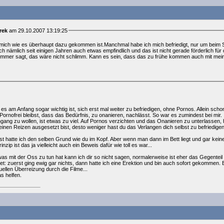
rek
am 29.10.2007 13:19:25
mich wie es überhaupt dazu gekommen ist.Manchmal habe ich mich befriedigt, nur um beim S
 ich nämlich seit einigen Jahren auch etwas empfindlich und das ist nicht gerade förderlich f
mmer sagt, das wäre nicht schlimm. Kann es sein, dass das zu frühe kommen auch mit me
 es am Anfang sogar wichtig ist, sich erst mal weiter zu befriedigen, ohne Pornos. Allein scho
Pornofrei bleibst, dass das Bedürfnis, zu onanieren, nachlässt. So war es zumindest bei mir.
gang zu wollen, ist etwas zu viel. Auf Pornos verzichten und das Onanieren zu unterlassen, h
einen Reizen ausgesetzt bist, desto weniger hast du das Verlangen dich selbst zu befriedigen
atte ich den selben Grund wie du im Kopf. Aber wenn man dann im Bett liegt und gar keine E
zip ist das ja vielleicht auch ein Beweis dafür wie toll es war...
 mit der Oss zu tun hat kann ich dir so nicht sagen, normalerweise ist eher das Gegenteil 
et: zuerst ging ewig gar nichts, dann hatte ich eine Erektion und bin auch sofort gekommen. E
ellen Überreizung durch die Filme...
as helfen.