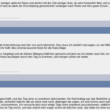
weniger optische Reize und denkst mit der Zeit weniger dran, du wirst körperlich fitter und s
zt hast du dank der Erschöpfung generell eher verlangen nach Ruhe und nem guten Essen...d
viel Unterstützung man hier von euch bekommt. Das muss ich wirklich mal sagen, so viel Hilfe hä
 ihr helft. Also erstmal tausend Dank für die Ratschläge.
z hingelegt und ein kleines Mittagsschläfchen gemacht und jetzt wo ich wieder wach bin, ist
 Hand anzulegen durch den Tag zu kommen, und morgen sehen wir weiter.
.
h geschafft, und den Tag ohne zu onanieren überstanden. Am Nachmittag war das Bedürfnis auc
 sicherlich habt ihr alle ein stück weit recht, diejenigen die sagen, ich soll vorerst auch au
 konzentrieren. Ich versuche jetzt noch einige Tage ohne onanieren auszukommen, vielleicht
 jetzt an Tag sechs, und das macht mich sogar schon ein bißchen stolz, das hätte ich ohne euc