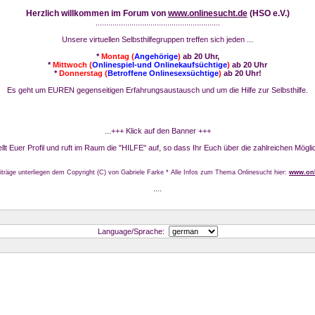
Herzlich willkommen im Forum von
www.onlinesucht.de
(HSO e.V.)
...........................................................
Unsere virtuellen Selbsthilfegruppen treffen sich jeden ...
*
Montag (
Angehörige
)
ab 20 Uhr,
*
Mittwoch (
Onlinespiel-und Onlinekaufsüchtige
)
ab 20 Uhr
*
Donnerstag (
Betroffene Onlinesexsüchtige
)
ab 20 Uhr!
Es geht um EUREN gegenseitigen Erfahrungsaustausch und um die Hilfe zur Selbsthilfe.
...+++ Klick auf den Banner +++
stellt Euer Profil und ruft im Raum die "HILFE" auf, so dass Ihr Euch über die zahlreichen Mögli
iträge unterliegen dem Copyright (C) von Gabriele Farke * Alle Infos zum Thema Onlinesucht hier:
www.onl
....
Language/Sprache: