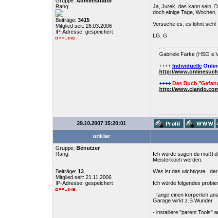
Gruppe:
Administrator
Rang:
Ja, Jurek, das kann sein. 
doch einige Tage, Wochen, M
Beiträge:
3415
Versuche es, es lohnt sich!
Mitglied seit: 26.03.2006
IP-Adresse: gespeichert
LG, G.
Gabriele Farke (HSO e.V
++++
Individuelle
Onlin
http://www.onlinesuc
++++
Das Buch "Gefang
http://www.ciando.com
........................................
29.10.2007 15:20:01
unklar
Gruppe:
Benutzer
Rang:
Ich würde sagen du mußt dir
Meisterkoch werden.
Beiträge:
13
Was ist das wichtigste...d
Mitglied seit: 21.11.2006
IP-Adresse: gespeichert
Ich würde folgendes probie
- fange einen körperlich an
Garage wirkt z.B Wunder
- installiere "parent Tools