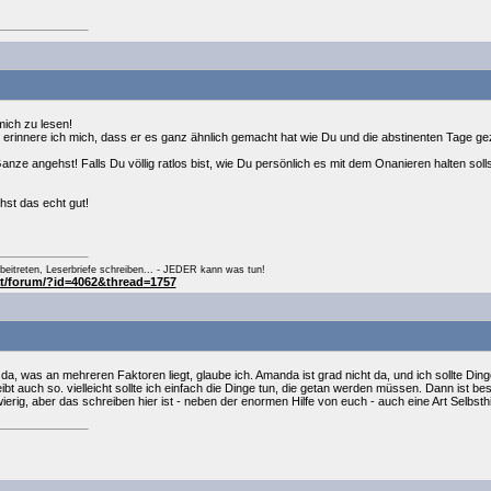
mich zu lesen!
erinnere ich mich, dass er es ganz ähnlich gemacht hat wie Du und die abstinenten Tage gezä
anze angehst! Falls Du völlig ratlos bist, wie Du persönlich es mit dem Onanieren halten soll
st das echt gut!
eitreten, Leserbriefe schreiben... - JEDER kann was tun!
at/forum/?id=4062&thread=1757
 da, was an mehreren Faktoren liegt, glaube ich. Amanda ist grad nicht da, und ich sollte Ding
ibt auch so. vielleicht sollte ich einfach die Dinge tun, die getan werden müssen. Dann ist 
hwierig, aber das schreiben hier ist - neben der enormen Hilfe von euch - auch eine Art Selbst