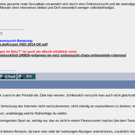
Deine gesamte reale Sexualitaet veraendert sich durch eine Onlinesexsucht und die staendi
onate ohne Internetsex bleibst und Dich wesentlich weniger selbstbefriedigst.
.)
esexsucht-Beratung:
ht.de/Kosten HSO-2014-OK.pdf
en im Netz?" ist auch als
eBook
erhältlich unter
/ebook/bid-240826-gefangen-im-netz-onlinesucht-chats-onlinespiele-cybersex/
..................
 zuerst in der Priorität der Ziele klar werden. Schliesslich versucht man auch nicht gleichze
er Verlockung des Internets nicht nachzukommen, nicht ständig an masturbieren zu denken, n
ren, unabhängig welche Reihenfolge du wählst.
strengenden Sport an, wichtig nur, das es nicht in einem Fitnesscenter machst (bei dem Testos
" auf deinem Browser, da kann man viele der barbusigen Abzeigen unterdrücken, zusätzlich n