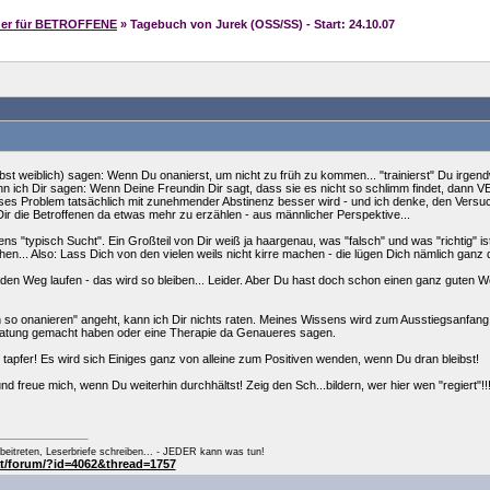
her für BETROFFENE
» Tagebuch von Jurek (OSS/SS) - Start: 24.10.07
bst weiblich) sagen: Wenn Du onanierst, um nicht zu früh zu kommen... "trainierst" Du irgendw
n ich Dir sagen: Wenn Deine Freundin Dir sagt, dass sie es nicht so schlimm findet, dann 
s Problem tatsächlich mit zunehmender Abstinenz besser wird - und ich denke, den Versuch 
 Dir die Betroffenen da etwas mehr zu erzählen - aus männlicher Perspektive...
gens "typisch Sucht". Ein Großteil von Dir weiß ja haargenau, was "falsch" und was "richtig" is
hen... Also: Lass Dich von den vielen weils nicht kirre machen - die lügen Dich nämlich ganz d
r den Weg laufen - das wird so bleiben... Leider. Aber Du hast doch schon einen ganz guten W
h so onanieren" angeht, kann ich Dir nichts raten. Meines Wissens wird zum Ausstiegsanfang 
eratung gemacht haben oder eine Therapie da Genaueres sagen.
o tapfer! Es wird sich Einiges ganz von alleine zum Positiven wenden, wenn Du dran bleibst!
d freue mich, wenn Du weiterhin durchhältst! Zeig den Sch...bildern, wer hier wen "regiert"!!!!
eitreten, Leserbriefe schreiben... - JEDER kann was tun!
at/forum/?id=4062&thread=1757