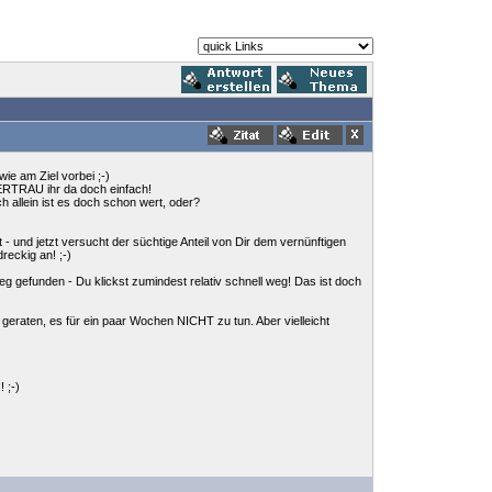
ie am Ziel vorbei ;-)
VERTRAU ihr da doch einfach!
allein ist es doch schon wert, oder?
t - und jetzt versucht der süchtige Anteil von Dir dem vernünftigen
reckig an! ;-)
eg gefunden - Du klickst zumindest relativ schnell weg! Das ist doch
geraten, es für ein paar Wochen NICHT zu tun. Aber vielleicht
 ;-)