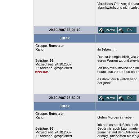
Vorteil des Ganzen, du hast 
abschwächt und nicht zulet
29.10.2007 16:04:19
Jurek
Gruppe:
Benutzer
Rang:
ihr lieben....!
Das ist ja unglaublich, wie 
Beiträge:
98
euren Worten tut und wieviel
Mitglied seit: 24.10.2007
IP-Adresse: gespeichert
Ich hab mich inzwischen kur
heute also versuchen ohne
es dankt euch wirlich sehr..
der jurek
29.10.2007 16:50:07
Jurek
Gruppe:
Benutzer
Rang:
Guten Morgen ihr lieben,
ich hab es schließlich doc
Beiträge:
98
Bedürfnis auch kaum mehr da.
Mitglied seit: 24.10.2007
zunächst auf den Onlinesex
IP-Adresse: gespeichert
erledigt. Ansonsten bin ich