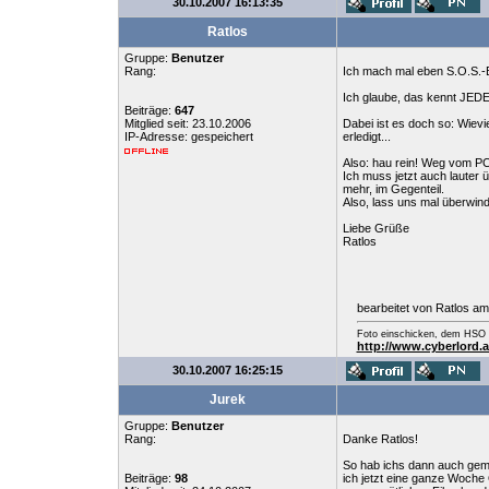
30.10.2007 16:13:35
Ratlos
Gruppe:
Benutzer
Rang:
Ich mach mal eben S.O.S.-B
Ich glaube, das kennt JED
Beiträge:
647
Mitglied seit: 23.10.2006
Dabei ist es doch so: Wievi
IP-Adresse: gespeichert
erledigt...
Also: hau rein! Weg vom PC 
Ich muss jetzt auch lauter 
mehr, im Gegenteil.
Also, lass uns mal überwinde
Liebe Grüße
Ratlos
bearbeitet von Ratlos a
Foto einschicken, dem HSO b
http://www.cyberlord.
30.10.2007 16:25:15
Jurek
Gruppe:
Benutzer
Rang:
Danke Ratlos!
So hab ichs dann auch gema
Beiträge:
98
ich jetzt eine ganze Woche