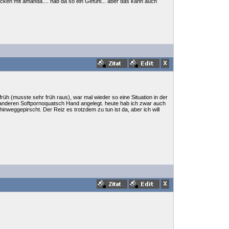
kucken mit amanda.... hab da so ein Gefühl... aber das kann auch
früh (musste sehr früh raus), war mal wieder so eine Situation in der
m anderen Softpornoquatsch Hand angelegt. heute hab ich zwar auch
nweggepirscht. Der Reiz es trotzdem zu tun ist da, aber ich will