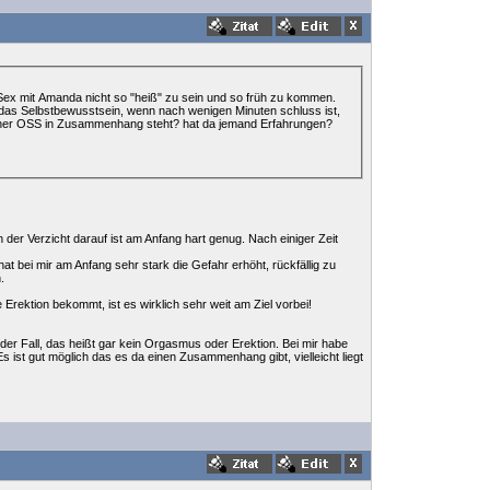
ex mit Amanda nicht so "heiß" zu sein und so früh zu kommen.
ür das Selbstbewusstsein, wenn nach wenigen Minuten schluss ist,
iner OSS in Zusammenhang steht? hat da jemand Erfahrungen?
n der Verzicht darauf ist am Anfang hart genug. Nach einiger Zeit
at bei mir am Anfang sehr stark die Gefahr erhöht, rückfällig zu
.
rektion bekommt, ist es wirklich sehr weit am Ziel vorbei!
der Fall, das heißt gar kein Orgasmus oder Erektion. Bei mir habe
s ist gut möglich das es da einen Zusammenhang gibt, vielleicht liegt