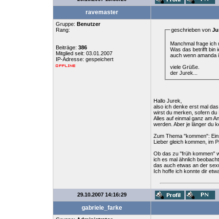
ravemaster
Gruppe:
Benutzer
Rang:
geschrieben von
Ju
Manchmal frage ich 
Beiträge:
386
Was das betrifft bin
Mitglied seit: 03.01.2007
auch wenn amanda i
IP-Adresse: gespeichert
viele Grüße.
der Jurek...
Hallo Jurek,
also ich denke erst mal das
wirst du merken, sofern du 
Alles auf einmal ganz am An
werden. Aber je länger du k
Zum Thema "kommen": Einst h
Lieber gleich kommen, im Prin
Ob das zu "früh kommen" was
ich es mal ähnlich beobacht
das auch etwas an der sexu
Ich hoffe ich konnte dir etw
29.10.2007 14:16:29
gabriele_farke