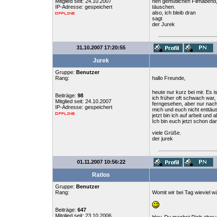
Mitglied seit: 24.10.2007
nen gemütlichen Filmabend, 
IP-Adresse: gespeichert
täuschen.
also, ich bleib dran
sagt
der Jurek
31.10.2007 17:20:55
Jurek
Gruppe:
Benutzer
Rang:
hallo Freunde,
heute nur kurz bei mir. Es 
Beiträge:
98
ich früher oft schwach war
Mitglied seit: 24.10.2007
ferngesehen, aber nur nachr
IP-Adresse: gespeichert
mich und euch nicht enttäu
jetzt bin ich auf arbeit und a
Ich bin euch jetzt schon da
viele Grüße.
der jurek
01.11.2007 10:56:22
Ratlos
Gruppe:
Benutzer
Rang:
Womit wir bei Tag wieviel 
Beiträge:
647
Mitglied seit: 23.10.2006