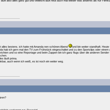
läuft also alles ganz gut und vielleicht läuft heut auch mal wieder was anderes als nur Film
ist alles bestens. ich hatte mit Amanda nen schönen Abend
und bin weiter standhaft. Heute 
, da hab ich gern mal den TV zum Frühstück eingeschaltet und zu den Sportclips oder eine
ichten und so eine Reportage und beim Zappen bin ich ganz flugs über die anderen Sender hi
schen.
lles läuft prima.
nkbar, auch wenn ich weiß, es ist noch ein weiter weg.
wären?