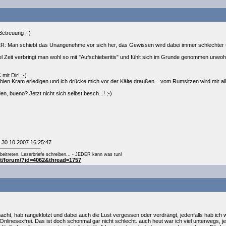
etreuung ;-)
ER: Man schiebt das Unangenehme vor sich her, das Gewissen wird dabei immer schlechter
el Zeit verbringt man wohl so mit "Aufschieberitis" und fühlt sich im Grunde genommen unwohl
mit Dir! ;-)
üblen Kram erledigen und ich drücke mich vor der Kälte draußen... vom Rumsitzen wird mir all
n, bueno? Jetzt nicht sich selbst besch...! ;-)
m 30.10.2007 16:25:47
eitreten, Leserbriefe schreiben... - JEDER kann was tun!
at/forum/?id=4062&thread=1757
cht, hab rangeklotzt und dabei auch die Lust vergessen oder verdrängt, jedenfalls hab ich 
 Onlinesexfrei. Das ist doch schonmal gar nicht schlecht. auch heut war ich viel unterwegs,