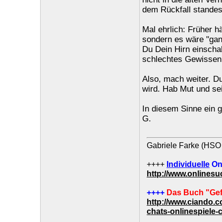
dem Rückfall standes
Mal ehrlich: Früher h
sondern es wäre "ga
Du Dein Hirn einschal
schlechtes Gewissen 
Also, mach weiter. D
wird. Hab Mut und sei
In diesem Sinne ein 
G.
Gabriele Farke (HSO 
++++
Individuelle
On
http://www.onlines
++++
Das Buch "Gef
http://www.ciando.
chats-onlinespiele-