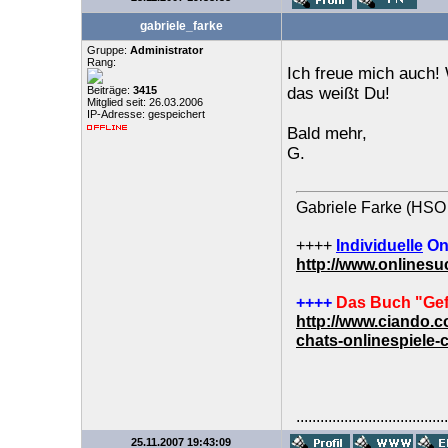
gabriele_farke
Gruppe:
Administrator
Rang:
Ich freue mich auch!
Beiträge:
3415
das weißt Du!
Mitglied seit: 26.03.2006
IP-Adresse: gespeichert
Bald mehr,
G.
Gabriele Farke (HSO 
++++
Individuelle
On
http://www.onlines
++++
Das Buch "Gef
http://www.ciando.
chats-onlinespiele-
......................................
25.11.2007 19:43:09