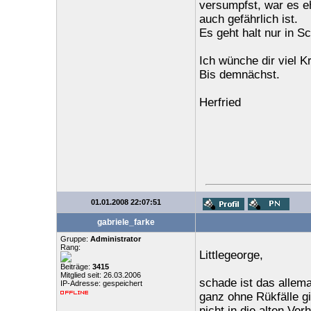
versumpfst, war es eh
auch gefährlich ist.
Es geht halt nur in 
Ich wünche dir viel K
Bis demnächst.
Herfried
01.01.2008 22:07:51
gabriele_farke
Gruppe:
Administrator
Rang:
Littlegeorge,
Beiträge:
3415
Mitglied seit: 26.03.2006
schade ist das allema
IP-Adresse: gespeichert
ganz ohne Rükfälle gi
nicht in die alten V