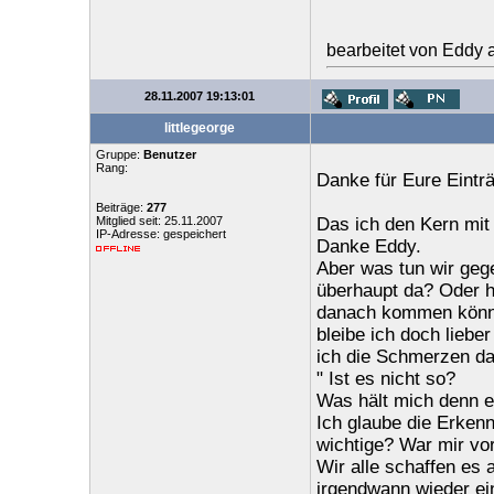
bearbeitet von Eddy 
28.11.2007 19:13:01
littlegeorge
Gruppe:
Benutzer
Rang:
Danke für Eure Eintr
Beiträge:
277
Mitglied seit: 25.11.2007
Das ich den Kern mit 
IP-Adresse: gespeichert
Danke Eddy.
Aber was tun wir gege
überhaupt da? Oder ha
danach kommen könnt
bleibe ich doch liebe
ich die Schmerzen das
" Ist es nicht so?
Was hält mich denn ei
Ich glaube die Erkenn
wichtige? War mir vor
Wir alle schaffen es
irgendwann wieder ei