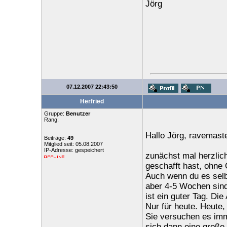
Jörg
07.12.2007 22:43:50
Herfried
Gruppe:
Benutzer
Rang:
Hallo Jörg, ravemast
Beiträge:
49
Mitglied seit: 05.08.2007
IP-Adresse: gespeichert
zunächst mal herzlic
geschafft hast, ohn
Auch wenn du es selbs
aber 4-5 Wochen sind
ist ein guter Tag. Di
Nur für heute. Heute,
Sie versuchen es imm
sich dann eine große