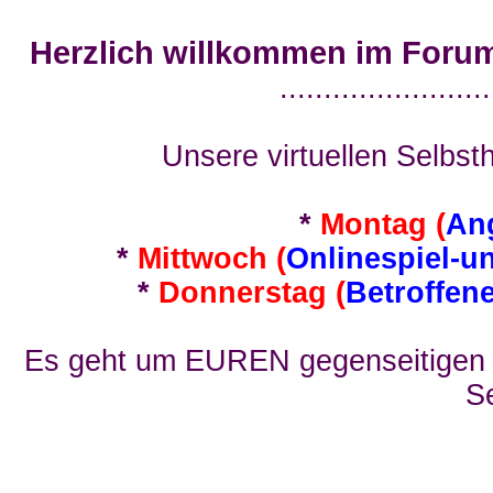
Herzlich willkommen im Foru
........................
Unsere virtuellen Selbsth
*
Montag (
An
*
Mittwoch (
Onlinespiel-u
*
Donnerstag (
Betroffen
Es geht um EUREN gegenseitigen E
Se