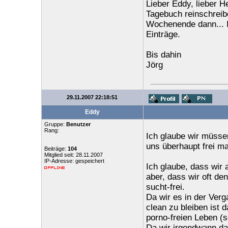
Lieber Eddy, lieber H
Tagebuch reinschreibe
Wochenende dann... I
Einträge.
Bis dahin
Jörg
29.11.2007 22:18:51
Eddy
Gruppe:
Benutzer
Rang:
Ich glaube wir müssen
uns überhaupt frei m
Beiträge:
104
Mitglied seit: 28.11.2007
IP-Adresse: gespeichert
Ich glaube, dass wir 
aber, dass wir oft de
sucht-frei.
Da wir es in der Ver
clean zu bleiben ist 
porno-freien Leben (s
Da wir irgendwann da