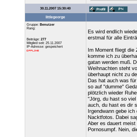
30.11.2007 15:30:40
littlegeorge
Gruppe:
Benutzer
Rang:
Es wird endlich wied
erstmal für alle Eintr
Beiträge:
277
Mitglied seit: 25.11.2007
IP-Adresse: gespeichert
Im Moment fliegt die 
komme ich zu überhau
gatan werden muß. Der
Weihnachten steht vo
überhaupt nicht zu d
Das hat auch was für 
so auf "dumme" Gedan
plötzlich wieder Ruh
"Jörg, du hast so vie
auch, du hast es dir s
Irgendwann gebe ich 
Nacktfotos. Dabei sage
Aber es dauert meist 
Pornosumpf. Nein, die