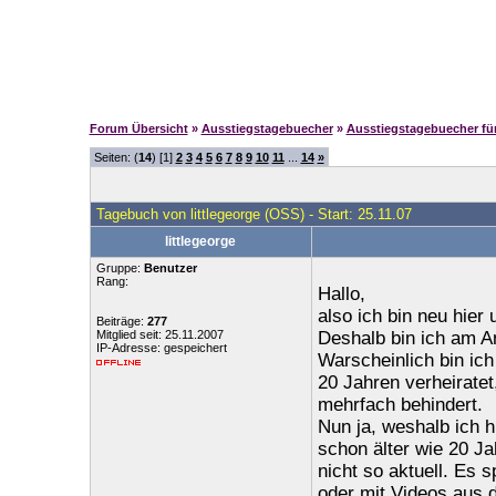
Forum Übersicht
»
Ausstiegstagebuecher
»
Ausstiegstagebuecher f
Seiten: (
14
) [1]
2
3
4
5
6
7
8
9
10
11
...
14
»
Tagebuch von littlegeorge (OSS) - Start: 25.11.07
littlegeorge
Gruppe:
Benutzer
Rang:
Hallo,
also ich bin neu hier
Beiträge:
277
Mitglied seit: 25.11.2007
Deshalb bin ich am A
IP-Adresse: gespeichert
Warscheinlich bin ich
20 Jahren verheiratet
mehrfach behindert.
Nun ja, weshalb ich h
schon älter wie 20 Ja
nicht so aktuell. Es 
oder mit Videos aus d