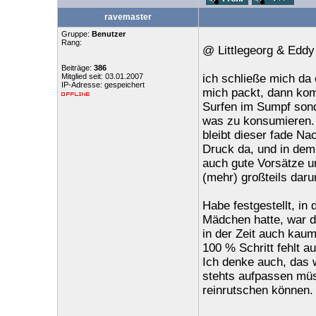
ravemaster
Gruppe:
Benutzer
Rang:
@ Littlegeorg & Eddy
Beiträge:
386
Mitglied seit: 03.01.2007
ich schließe mich da 
IP-Adresse: gespeichert
mich packt, dann kom
Surfen im Sumpf sond
was zu konsumieren.
bleibt dieser fade N
Druck da, und in dem
auch gute Vorsätze un
(mehr) großteils dar
Habe festgestellt, in
Mädchen hatte, war d
in der Zeit auch kaum
100 % Schritt fehlt a
Ich denke auch, das w
stehts aufpassen mü
reinrutschen können.