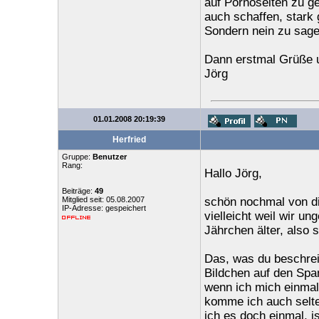
auf Pornoseiten zu ge
auch schaffen, stark 
Sondern nein zu sage
Dann erstmal Grüße 
Jörg
01.01.2008 20:19:39
Herfried
Gruppe:
Benutzer
Rang:
Hallo Jörg,
Beiträge:
49
Mitglied seit: 05.08.2007
schön nochmal von di
IP-Adresse: gespeichert
vielleicht weil wir un
Jährchen älter, also s
Das, was du beschrei
Bildchen auf den Span
wenn ich mich einmal
komme ich auch selte
ich es doch einmal, i