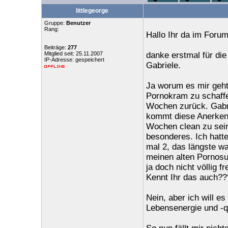
littlegeorge
Gruppe:
Benutzer
Rang:
Hallo Ihr da im Forum
Beiträge:
277
Mitglied seit: 25.11.2007
danke erstmal für di
IP-Adresse: gespeichert
Gabriele.
Ja worum es mir geht
Pornokram zu schaffen
Wochen zurück. Gabri
kommt diese Anerkennu
Wochen clean zu sein 
besonderes. Ich hatt
mal 2, das längste wa
meinen alten Pornosu
ja doch nicht völlig f
Kennt Ihr das auch??
Nein, aber ich will e
Lebensenergie und -qu