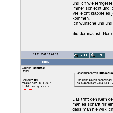
und ich wie ferngeste
immer schlecht und ic
Vielleicht klappte es
kommen.
Ich wünsche uns und 
Bis demnächst: Herfr
27.11.2007 15:09:21
Eddy
Gruppe:
Benutzer
Rang:
geschrieben von
littlegeorg
und dann bin ich doch wieder
Beiträge:
104
es ja doch nicht völlig frei z
Mitglied seit: 28.11.2007
IP-Adresse: gespeichert
Das trifft den Kern 
man es schafft für ei
dass man nie wirklich