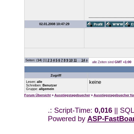
......................................
02.01.2008 10:47:29
Seiten: (
14
) [1]
2
3
4
5
6
7
8
9
10
11
...
14
»
alle Zeiten sind
GMT +1:00
Zugriff
keine
Lesen:
alle
Schreiben:
Benutzer
Gruppe:
allgemein
Forum Übersicht
»
Ausstiegstagebuecher
»
Ausstiegstagebuecher f
.: Script-Time:
0,016
|| SQL
Powered by
ASP-FastBoa