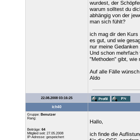
wurdest, der Schöpfer
warum solltest du di
abhängig von der jewe
man sich fühlt?
ich mag dir den Kurs 
es gut, und wie gesag
nur meine Gedanken 
Und schon mehrfach w
"Methoden" gibt, wie
Auf alle Fälle wünsch 
Aldo
22.08.2008 03:16:25
ich40
Gruppe:
Benutzer
Rang:
Hallo,
Beiträge:
64
Mitglied seit: 27.05.2008
ich finde die Auflist
IP-Adresse: gespeichert