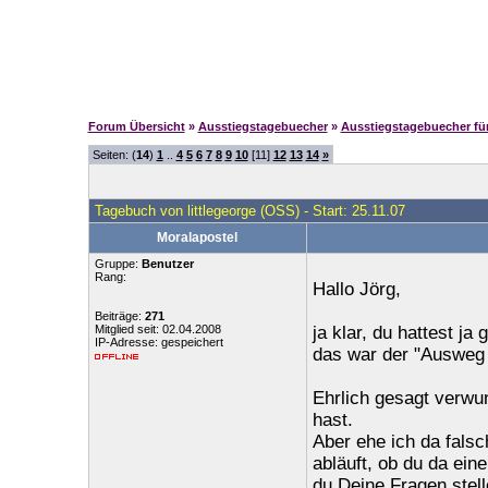
Forum Übersicht
»
Ausstiegstagebuecher
»
Ausstiegstagebuecher f
Seiten: (
14
)
1
..
4
5
6
7
8
9
10
[11]
12
13
14
»
Tagebuch von littlegeorge (OSS) - Start: 25.11.07
Moralapostel
Gruppe:
Benutzer
Rang:
Hallo Jörg,
Beiträge:
271
Mitglied seit: 02.04.2008
ja klar, du hattest j
IP-Adresse: gespeichert
das war der "Ausweg 
Ehrlich gesagt verwun
hast.
Aber ehe ich da falsc
abläuft, ob du da ein
du Deine Fragen stel