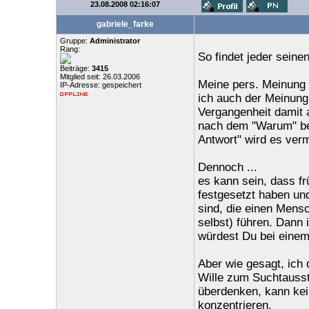
23.08.2008 02:16:07
gabriele_farke
Gruppe:
Administrator
Rang:
So findet jeder seine
Beiträge:
3415
Mitglied seit: 26.03.2006
Meine pers. Meinung z
IP-Adresse: gespeichert
ich auch der Meinung
Vergangenheit damit a
nach dem "Warum" bei
Antwort" wird es verm
Dennoch ...
es kann sein, dass fr
festgesetzt haben und
sind, die einen Mensc
selbst) führen. Dann i
würdest Du bei einem
Aber wie gesagt, ich
Wille zum Suchtaussti
überdenken, kann kein
konzentrieren.