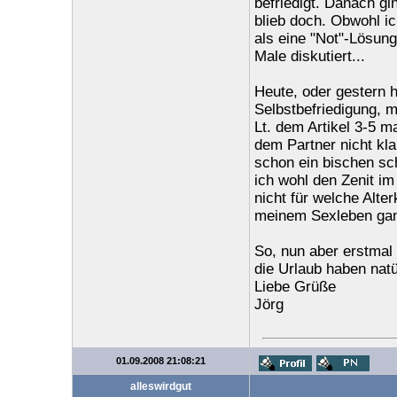
befriedigt. Danach gi
blieb doch. Obwohl ic
als eine "Not"-Lösun
Male diskutiert...
Heute, oder gestern h
Selbstbefriedigung, 
Lt. dem Artikel 3-5 
dem Partner nicht kla
schon ein bischen sc
ich wohl den Zenit im
nicht für welche Alter
meinem Sexleben ganz
So, nun aber erstmal
die Urlaub haben natür
Liebe Grüße
Jörg
01.09.2008 21:08:21
alleswirdgut