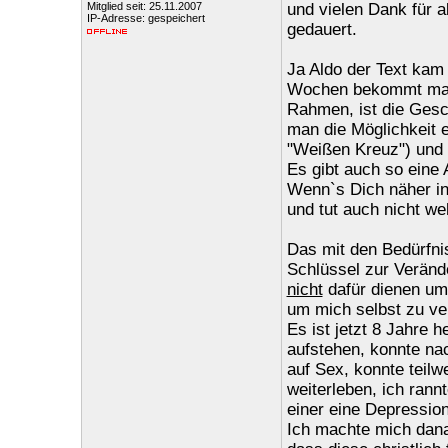
Mitglied seit: 25.11.2007
und vielen Dank für a
IP-Adresse: gespeichert
gedauert.
Ja Aldo der Text kam
Wochen bekommt man 
Rahmen, ist die Gesch
man die Möglichkeit 
"Weißen Kreuz") und 
Es gibt auch so eine
Wenn`s Dich näher in
und tut auch nicht w
Das mit den Bedürfn
Schlüssel zur Verände
nicht
dafür dienen um 
um mich selbst zu ve
Es ist jetzt 8 Jahre h
aufstehen, konnte nac
auf Sex, konnte teilw
weiterleben, ich rann
einer eine Depression
Ich machte mich danac