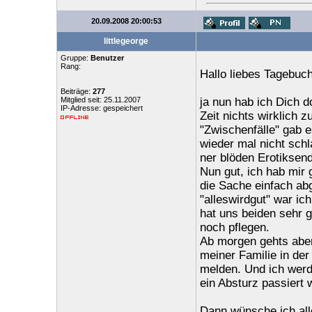
20.09.2008 20:00:53
littlegeorge
Gruppe:
Benutzer
Rang:
Hallo liebes Tagebuch
Beiträge:
277
Mitglied seit: 25.11.2007
ja nun hab ich Dich d
IP-Adresse: gespeichert
Zeit nichts wirklich z
"Zwischenfälle" gab e
wieder mal nicht schl
ner blöden Erotiksen
Nun gut, ich hab mir 
die Sache einfach ab
"alleswirdgut" war ic
hat uns beiden sehr g
noch pflegen.
Ab morgen gehts aber 
meiner Familie in der
melden. Und ich werde
ein Absturz passiert 
Dann wünsche ich alle