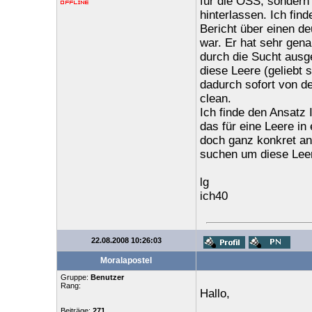
für die OSS, sondern
hinterlassen. Ich fin
Bericht über einen de
war. Er hat sehr gena
durch die Sucht ausge
diese Leere (geliebt 
dadurch sofort von der
clean.
Ich finde den Ansatz
das für eine Leere in
doch ganz konkret an
suchen um diese Leer
lg
ich40
22.08.2008 10:26:03
Moralapostel
Gruppe:
Benutzer
Rang:
Hallo,
Beiträge:
271