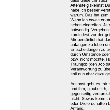
dass diese christlich
Altensteig (kennst Du 
habe ich besser verst
warum. Das hat zum T
Wenn ich etwas erkan
schon eingreifen. Ja 
notwendig. Vergebung
zumindest vor der gei
Mir persönlich hat da
anfangen zu leben u
Entscheidungen zu tre
durch Umstände oder 
bzw. nicht möchte. Ha
Traumjob (den Job dav
Verantwortung zu übe
soll nun aber dazu g
Ansonst geht es mir r
und ihm, glaube ich, 
gegenseitig versproch
nicht. Sowas kommt i
oder Dreierschaften b
Anfang.