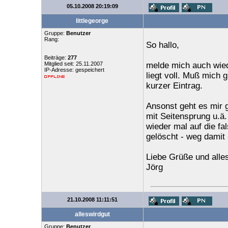
05.10.2008 20:19:09
littlegeorge
Gruppe:
Benutzer
Rang:
So hallo,
Beiträge:
277
Mitglied seit: 25.11.2007
melde mich auch wied
IP-Adresse: gespeichert
liegt voll. Muß mich 
kurzer Eintrag.
Ansonst geht es mir 
mit Seitensprung u.ä
wieder mal auf die fa
gelöscht - weg damit 
Liebe Grüße und alle
Jörg
21.10.2008 11:11:51
alleswirdgut
Gruppe:
Benutzer