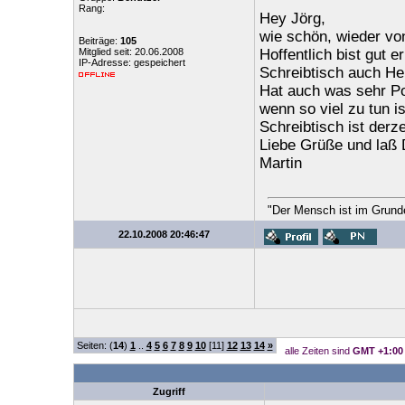
Rang:
Hey Jörg,
wie schön, wieder von
Beiträge:
105
Mitglied seit: 20.06.2008
Hoffentlich bist gut 
IP-Adresse: gespeichert
Schreibtisch auch Her
Hat auch was sehr P
wenn so viel zu tun i
Schreibtisch ist derze
Liebe Grüße und laß 
Martin
"Der Mensch ist im Grunde 
22.10.2008 20:46:47
Seiten: (
14
)
1
..
4
5
6
7
8
9
10
[11]
12
13
14
»
alle Zeiten sind
GMT +1:00
Zugriff