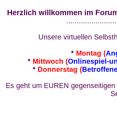
Herzlich willkommen im Foru
........................
Unsere virtuellen Selbsth
*
Montag (
An
*
Mittwoch (
Onlinespiel-u
*
Donnerstag (
Betroffen
Es geht um EUREN gegenseitigen E
Se