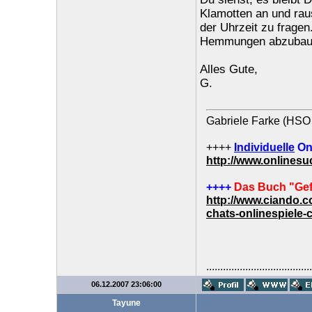
Klamotten an und rau
der Uhrzeit zu fragen.
Hemmungen abzubauen
Alles Gute,
G.
Gabriele Farke (HSO 
++++
Individuelle
On
http://www.onlines
++++
Das Buch "Gef
http://www.ciando.
chats-onlinespiele-
......................................
06.12.2007 23:06:00
Tayune