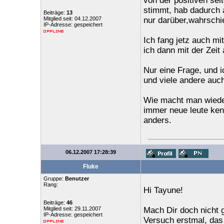
von der positiven seit
stimmt, hab dadurch 
Beiträge:
13
Mitglied seit: 04.12.2007
nur darüber,wahrschie
IP-Adresse: gespeichert
Ich fang jetz auch mi
ich dann mit der Zeit 
Nur eine Frage, und 
und viele andere auch
Wie macht man wiede
immer neue leute kenn
anders.
06.12.2007 17:28:39
Fluke
Gruppe:
Benutzer
Rang:
Hi Tayune!
Beiträge:
46
Mitglied seit: 29.11.2007
Mach Dir doch nicht 
IP-Adresse: gespeichert
Versuch erstmal, das