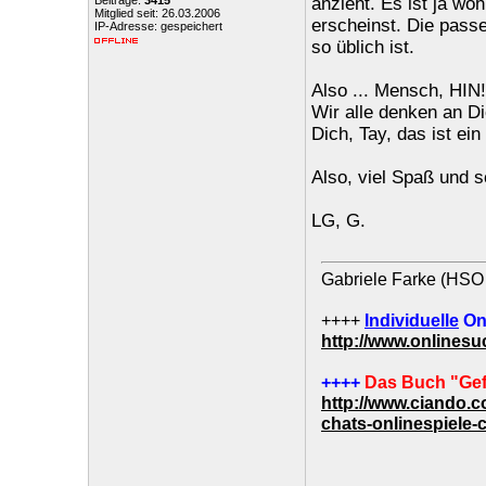
Beiträge:
3415
anzieht. Es ist ja w
Mitglied seit: 26.03.2006
erscheinst. Die pass
IP-Adresse: gespeichert
so üblich ist.
Also ... Mensch, HIN!!
Wir alle denken an D
Dich, Tay, das ist ein
Also, viel Spaß und s
LG, G.
Gabriele Farke (HSO 
++++
Individuelle
On
http://www.onlines
++++
Das Buch "Gef
http://www.ciando.
chats-onlinespiele-