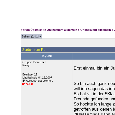
Forum Übersicht
»
Onlinesucht allgemein
»
Onlinesucht allgemein
» 
Seiten: (
1
) [1]
»
Zurück zum RL
Tayune
Gruppe:
Benutzer
Rang:
Erst einmal bin ein 
Beiträge:
13
Mitglied seit: 04.12.2007
IP-Adresse: gespeichert
So bin auch ganz neu
will ich sagen das ich
Es hat vll in der 5Kl
Freunde gefunden und
So hockte ich lange 
getroffen aus denen 
7Klasse fings dann a