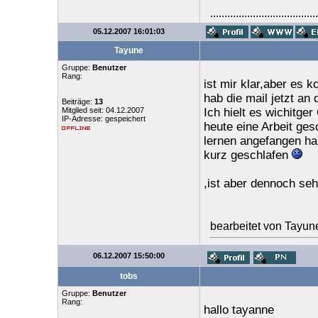
......................................
05.12.2007 16:01:03
Tayune
Gruppe:
Benutzer
Rang:
ist mir klar,aber es
hab die mail jetzt an
Beiträge:
13
Mitglied seit: 04.12.2007
Ich hielt es wichitg
IP-Adresse: gespeichert
heute eine Arbeit ges
lernen angefangen ha
kurz geschlafen
,ist aber dennoch seh
bearbeitet von Tayun
06.12.2007 15:50:00
tobs
Gruppe:
Benutzer
Rang:
hallo tayanne