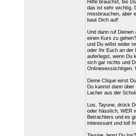
Hilfe brauchst, bis D
das ist sehr wichtig.
missbrauchen, aber e
baut Dich auf!
Und dann ruf Deinen a
einen Kurs zu gehen?
und Du willst wider r
oder Ihr Euch an der 
auferlegst, wenn Du kn
sich gar nichts und D
Onlinesexsüchtigen. 
Deine Clique wirst Du
Du kannst dann über a
Lacher aus der Schule
Los, Tayune, drück D
oder hässlich, WER wi
Betrachters und es g
interessant und toll f
Tayune, legst Du los? 