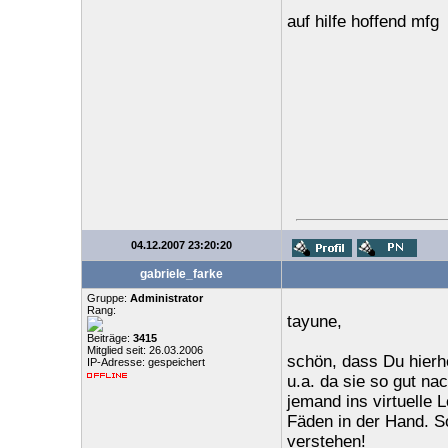
auf hilfe hoffend mfg
04.12.2007 23:20:20
gabriele_farke
Gruppe:
Administrator
Rang:
tayune,
Beiträge:
3415
Mitglied seit: 26.03.2006
schön, dass Du hierh
IP-Adresse: gespeichert
u.a. da sie so gut na
jemand ins virtuelle 
Fäden in der Hand. So
verstehen!