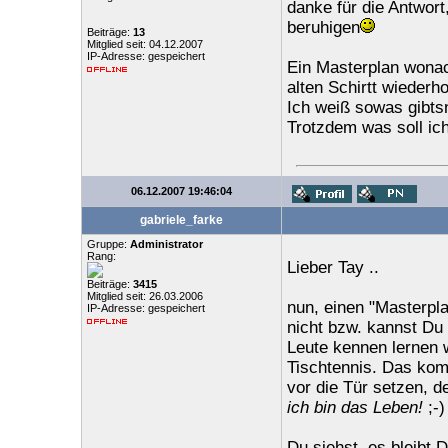
danke für die Antwort
beruhigen
Beiträge:
13
Mitglied seit: 04.12.2007
IP-Adresse: gespeichert
Ein Masterplan wonac
alten Schirtt wieder
Ich weiß sowas gibtsn
Trotzdem was soll ic
06.12.2007 19:46:04
gabriele_farke
Gruppe:
Administrator
Rang:
Lieber Tay ..
Beiträge:
3415
Mitglied seit: 26.03.2006
nun, einen "Masterplan
IP-Adresse: gespeichert
nicht bzw. kannst Du 
Leute kennen lernen 
Tischtennis. Das kom
vor die Tür setzen, d
ich bin das Leben!
;-) 
Du siehst, es bleibt D