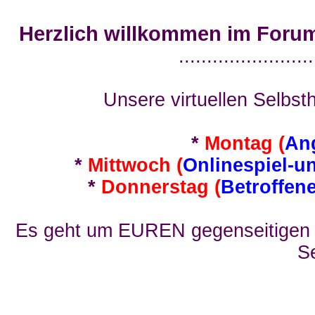
Herzlich willkommen im Foru
........................
Unsere virtuellen Selbsth
*
Montag (
An
*
Mittwoch (
Onlinespiel-u
*
Donnerstag (
Betroffen
Es geht um EUREN gegenseitigen E
Se