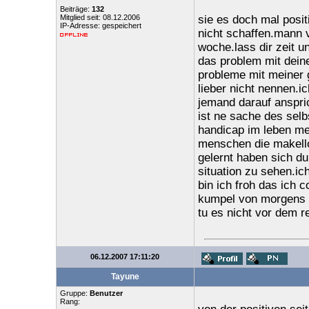
Beiträge:
132
Mitglied seit: 08.12.2006
sie es doch mal posit
IP-Adresse: gespeichert
nicht schaffen.mann v
woche.lass dir zeit un
das problem mit dein
probleme mit meiner 
lieber nicht nennen.i
jemand darauf anspric
ist ne sache des sel
handicap im leben m
menschen die makello
gelernt haben sich d
situation zu sehen.ich
bin ich froh das ich 
kumpel von morgens an
tu es nicht vor dem re
06.12.2007 17:11:20
Tayune
Gruppe:
Benutzer
Rang: