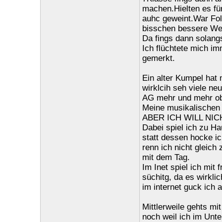
machen.Hielten es fü
auhc geweint.War Fol
bisschen bessere Welt
Da fings dann solang
Ich flüchtete mich im
gemerkt.
Ein alter Kumpel hat 
wirklcih seh viele ne
AG mehr und mehr obw
Meine musikalischen 
ABER ICH WILL NICH
Dabei spiel ich zu H
statt dessen hocke i
renn ich nicht gleich
mit dem Tag.
Im Inet spiel ich mit
süchitg, da es wirklich
im internet guck ich 
Mittlerweile gehts mi
noch weil ich im Unte