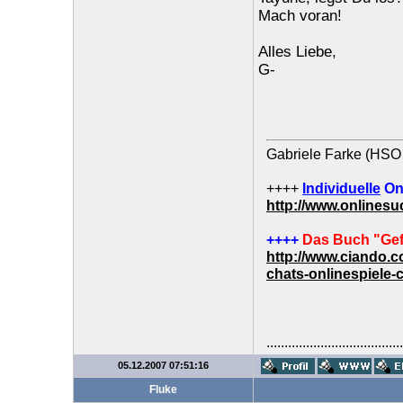
Mach voran!
Alles Liebe,
G-
Gabriele Farke (HSO 
++++
Individuelle
On
http://www.onlines
++++
Das Buch "Gef
http://www.ciando.
chats-onlinespiele-
......................................
05.12.2007 07:51:16
Fluke