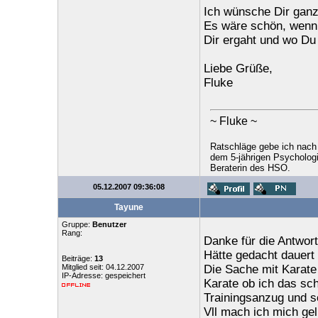
Ich wünsche Dir ganz 
Es wäre schön, wenn 
Dir ergaht und wo Du
Liebe Grüße,
Fluke
~ Fluke ~
Ratschläge gebe ich nach
dem 5-jährigen Psychologi
Beraterin des HSO.
05.12.2007 09:36:08
Tayune
Gruppe:
Benutzer
Rang:
Danke für die Antwort
Hätte gedacht dauert 
Beiträge:
13
Mitglied seit: 04.12.2007
Die Sache mit Karate
IP-Adresse: gespeichert
Karate ob ich das sc
Trainingsanzug und s
Vll mach ich mich gel