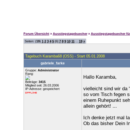
Forum Übersicht
»
Ausstiegstagebuecher
»
Ausstiegstagebuecher f
Seiten: (
19
)
1
2
3
4
5
[6]
7
8
9
10
11
...
19
»
Tagebuch Karamba68 (OSS) - Start 05.01.2008
gabriele_farke
Gruppe:
Administrator
Rang:
Hallo Karamba,
Beiträge:
3415
Mitglied seit: 26.03.2006
vielleicht sind wir da
IP-Adresse: gespeichert
so vom Tisch fegen so
einem Ruhepunkt sehn
allein gehört! ...
Ich denke jetzt mal la
Ob das bisher Dein I