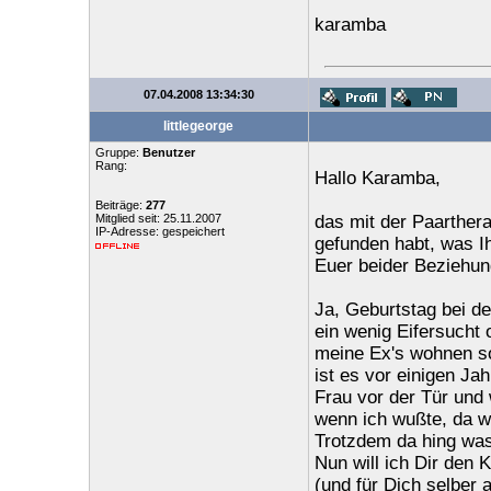
karamba
07.04.2008 13:34:30
littlegeorge
Gruppe:
Benutzer
Rang:
Hallo Karamba,
Beiträge:
277
Mitglied seit: 25.11.2007
das mit der Paarthera
IP-Adresse: gespeichert
gefunden habt, was Ih
Euer beider Beziehun
Ja, Geburtstag bei de
ein wenig Eifersucht 
meine Ex's wohnen so
ist es vor einigen Ja
Frau vor der Tür und
wenn ich wußte, da w
Trotzdem da hing was 
Nun will ich Dir den 
(und für Dich selber 