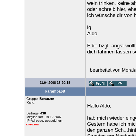
wein trinken, keine 
oder schreib hier, eh
ich wünsche dir von 
lg
Aldo
Edit: bzgl. angst wol
dich lähmen lassen s
bearbeitet von Moral
11.04.2008 18:20:18
karamba68
Gruppe:
Benutzer
Rang:
Hallo Aldo,
Beiträge:
438
Mitglied seit: 19.12.2007
hab mich wieder eing
IP-Adresse: gespeichert
Gestern habe ich mic
den ganzen Sch...hinte