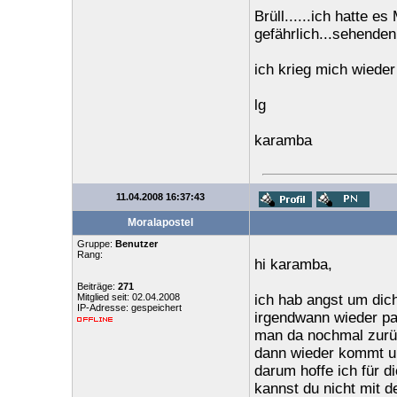
Brüll......ich hatte 
gefährlich...sehende
ich krieg mich wieder 
lg
karamba
11.04.2008 16:37:43
Moralapostel
Gruppe:
Benutzer
Rang:
hi karamba,
Beiträge:
271
Mitglied seit: 02.04.2008
ich hab angst um dic
IP-Adresse: gespeichert
irgendwann wieder pa
man da nochmal zurüc
dann wieder kommt un
darum hoffe ich für d
kannst du nicht mit 