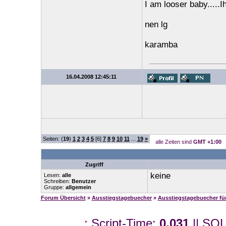
I am looser baby.....I
nen lg
karamba
16.04.2008 12:45:11
Seiten: (
19
)
1
2
3
4
5
[6]
7
8
9
10
11
...
19
»
alle Zeiten sind
GMT +1:00
Zugriff
keine
Lesen:
alle
Schreiben:
Benutzer
Gruppe:
allgemein
Forum Übersicht
»
Ausstiegstagebuecher
»
Ausstiegstagebuecher f
.: Script-Time:
0,031
|| SQL