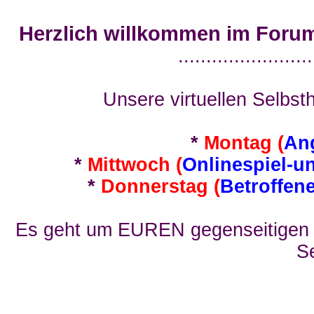
Herzlich willkommen im Foru
........................
Unsere virtuellen Selbsth
*
Montag (
An
*
Mittwoch (
Onlinespiel-u
*
Donnerstag (
Betroffen
Es geht um EUREN gegenseitigen E
Se