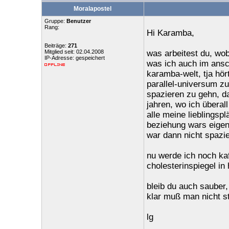
Moralapostel
Gruppe:
Benutzer
Rang:
Hi Karamba,
Beiträge:
271
Mitglied seit: 02.04.2008
was arbeitest du, wob
IP-Adresse: gespeichert
was ich auch im ansc
karamba-welt, tja hör
parallel-universum zu
spazieren zu gehn, d
jahren, wo ich überall
alle meine lieblingsp
beziehung wars eigent
war dann nicht spazie
nu werde ich noch kaf
cholesterinspiegel in
bleib du auch sauber
klar muß man nicht s
lg