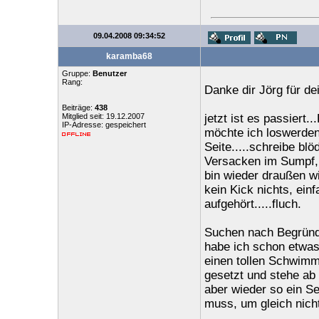
09.04.2008 09:34:52
karamba68
Gruppe:
Benutzer
Rang:
Danke dir Jörg für d
Beiträge:
438
Mitglied seit: 19.12.2007
jetzt ist es passiert
IP-Adresse: gespeichert
möchte ich loswerden 
Seite.....schreibe blö
Versacken im Sumpf, 
bin wieder draußen wi
kein Kick nichts, ein
aufgehört.....fluch.
Suchen nach Begründu
habe ich schon etwas 
einen tollen Schwimma
gesetzt und stehe ab 
aber wieder so ein S
muss, um gleich nich