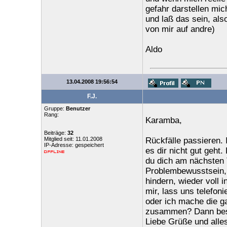
gefahr darstellen mi
und laß das sein, als
von mir auf andre)
Aldo
13.04.2008 19:56:54
F.J.
Gruppe:
Benutzer
Rang:
Karamba,
Beiträge:
32
Mitglied seit: 11.01.2008
Rückfälle passieren. 
IP-Adresse: gespeichert
es dir nicht gut geht.
du dich am nächsten T
Problembewusstsein, 
hindern, wieder voll i
mir, lass uns telefon
oder ich mache die g
zusammen? Dann best
Liebe Grüße und alles