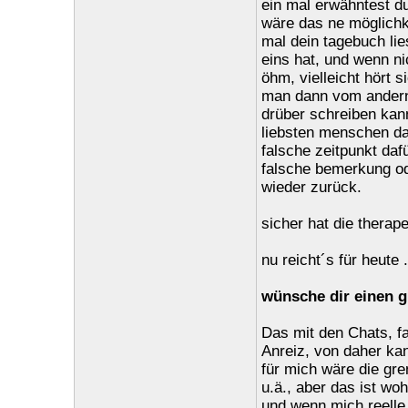
ein mal erwähntest du,
wäre das ne möglichk
mal dein tagebuch lies
eins hat, und wenn ni
öhm, vielleicht hört
man dann vom andern
drüber schreiben kann
liebsten menschen dav
falsche zeitpunkt daf
falsche bemerkung od
wieder zurück.
sicher hat die therap
nu reicht´s für heute .
wünsche dir einen g
Das mit den Chats, fa
Anreiz, von daher kan
für mich wäre die gre
u.ä., aber das ist woh
und wenn mich reelle 