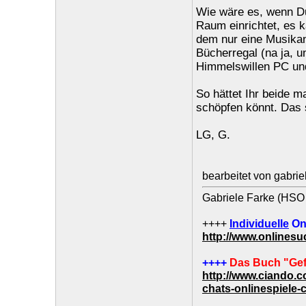
Wie wäre es, wenn Du
Raum einrichtet, es k
dem nur eine Musikan
Bücherregal (na ja, 
Himmelswillen PC und
So hättet Ihr beide m
schöpfen könnt. Das 
LG, G.
bearbeitet von gabri
Gabriele Farke (HSO 
++++
Individuelle
On
http://www.onlines
++++
Das Buch "Gef
http://www.ciando.
chats-onlinespiele-