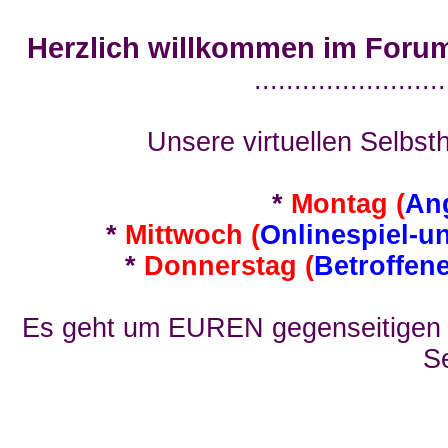
Herzlich willkommen im Foru
........................
Unsere virtuellen Selbsth
*
Montag (
An
*
Mittwoch (
Onlinespiel-u
*
Donnerstag (
Betroffen
Es geht um EUREN gegenseitigen E
Se