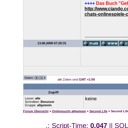
++++
Das Buch "Gef
http://www.ciando.
chats-onlinespiele-
......................................
13.06.2008 07:20:31
Seiten: (
1
) [1]
»
alle Zeiten sind
GMT +1:00
Zugriff
keine
Lesen:
alle
Schreiben:
Benutzer
Gruppe:
allgemein
Forum Übersicht
»
Onlinesucht allgemein
»
Second Life
» Second Lif
.: Script-Time:
0,047
|| SQL