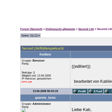
Forum Übersicht
»
Onlinesucht allgemein
»
Second Life
» Second Lif
Seiten: (
1
) [1]
»
Second Life/Rollenspielsucht
Katiilein
Gruppe:
Benutzer
Rang:
((editiert))
Beiträge:
1
Mitglied seit: 13.06.2008
IP-Adresse: gespeichert
bearbeitet von Katiil
13.06.2008 06:03:19
gabriele_farke
Gruppe:
Administrator
Rang:
Liebe Kati,