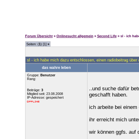
Forum Übersicht
»
Onlinesucht allgemein
»
Second Life
» sl - ich ha
Seiten: (
1
) [1]
»
sl - ich habe mich dazu entschlossen, einen radiobeitrag über d
das wahre leben
Gruppe:
Benutzer
Rang:
..und suche dafür bet
Beiträge:
3
Mitglied seit: 23.08.2008
geschafft haben.
IP-Adresse: gespeichert
ich arbeite bei einem
ihr erreicht mich un
wir können ggfs. auf 