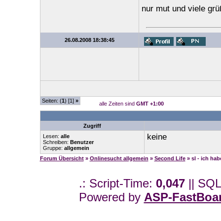
nur mut und viele gr
26.08.2008 18:38:45
Seiten: (
1
) [1]
»
alle Zeiten sind
GMT +1:00
Zugriff
keine
Lesen:
alle
Schreiben:
Benutzer
Gruppe:
allgemein
Forum Übersicht
»
Onlinesucht allgemein
»
Second Life
» sl - ich ha
.: Script-Time:
0,047
|| SQL
Powered by
ASP-FastBoa