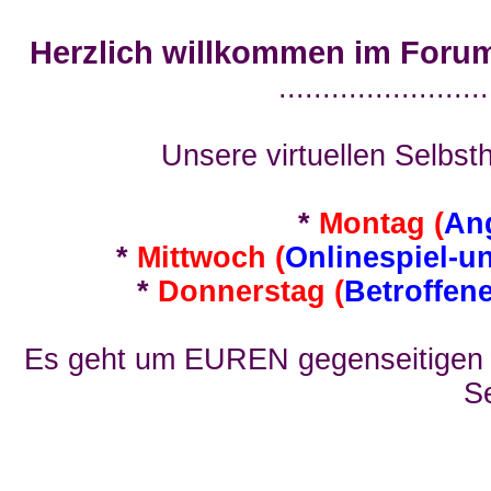
Herzlich willkommen im Foru
........................
Unsere virtuellen Selbsth
*
Montag (
An
*
Mittwoch (
Onlinespiel-u
*
Donnerstag (
Betroffen
Es geht um EUREN gegenseitigen E
Se