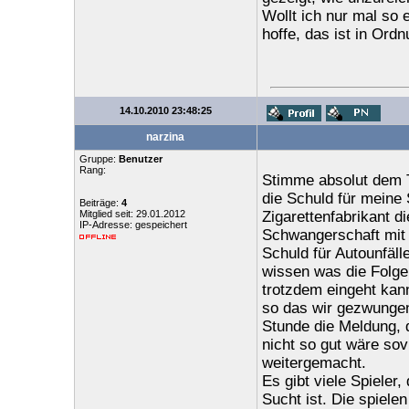
Wollt ich nur mal so 
hoffe, das ist in Ordn
14.10.2010 23:48:25
narzina
Gruppe:
Benutzer
Rang:
Stimme absolut dem T
die Schuld für meine
Beiträge:
4
Mitglied seit: 29.01.2012
Zigarettenfabrikant d
IP-Adresse: gespeichert
Schwangerschaft mit m
Schuld für Autounfäll
wissen was die Folg
trotzdem eingeht kann
so das wir gezwungen
Stunde die Meldung, 
nicht so gut wäre sov
weitergemacht.
Es gibt viele Spieler,
Sucht ist. Die spielen