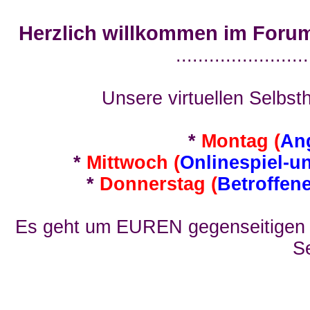
Herzlich willkommen im Foru
........................
Unsere virtuellen Selbsth
*
Montag (
An
*
Mittwoch (
Onlinespiel-u
*
Donnerstag (
Betroffen
Es geht um EUREN gegenseitigen E
Se