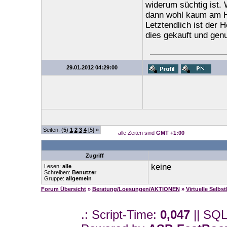
widerum süchtig ist. 
dann wohl kaum am Her
Letztendlich ist der H
dies gekauft und genut
29.01.2012 04:29:00
Seiten: (
5
)
1
2
3
4
[5]
»
alle Zeiten sind
GMT +1:00
Zugriff
keine
Lesen:
alle
Schreiben:
Benutzer
Gruppe:
allgemein
Forum Übersicht
»
Beratung/Loesungen/AKTIONEN
»
Virtuelle Selbs
.: Script-Time:
0,047
|| SQL