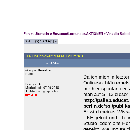
Forum Übersicht
»
Beratung/Loesungen/AKTIONEN
»
Virtuelle Selbs
Seiten: (
5
)
1
2
3
4
[5]
»
Die Unsinnigkeit dieses Forumteils
~Jane~
Gruppe:
Benutzer
Rang:
Da ich mich in letzte
Onlinesucht/Internetsu
Beiträge:
4
Mitglied seit: 07.09.2010
mir hier spontan der
IP-Adresse: gespeichert
man auf S. 13 dieser
http://psilab.educat
berlin.de/ssi/publi
Er wird meines Wisse
UKE gelobt und ich fi
Studie jedem ans Herz
gezeigt, wie unzureic