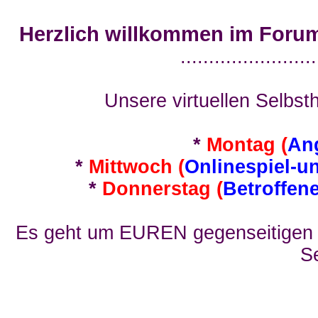
Herzlich willkommen im Foru
........................
Unsere virtuellen Selbsth
*
Montag (
An
*
Mittwoch (
Onlinespiel-u
*
Donnerstag (
Betroffen
Es geht um EUREN gegenseitigen E
Se