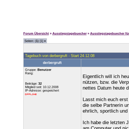
Forum Übersicht
»
Ausstiegstagebuecher
»
Ausstiegstagebuecher f
Seiten: (
1
) [1]
»
Tagebuch von derbergruft - Start 24.12.08
derbergruft
Gruppe:
Benutzer
Rang:
Eigentlich will ich h
nützen, bzw. die Verp
Beiträge:
32
Mitglied seit: 10.12.2008
nettes Datum heute 
IP-Adresse: gespeichert
Lasst mich euch erst 
die selbe Partnerin u
ehrlich, sportlich un
Ich habe die letzten 
am Computer und nicht