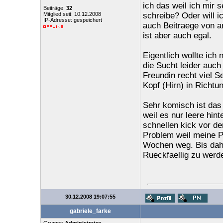
ich das weil ich mir 
Beiträge:
32
Mitglied seit: 10.12.2008
schreibe? Oder will 
IP-Adresse: gespeichert
auch Beitraege von an
ist aber auch egal.
Eigentlich wollte ich
die Sucht leider auch
Freundin recht viel 
Kopf (Hirn) in Richtu
Sehr komisch ist das
weil es nur leere hint
schnellen kick vor d
Problem weil meine Pa
Wochen weg. Bis dahi
Rueckfaellig zu werd
30.12.2008 19:07:55
gabriele_farke