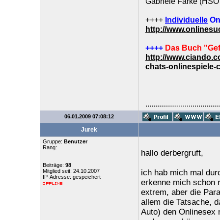
Gabriele Farke (HSO 
++++
Individuelle
On
http://www.onlines
++++
Das Buch "Gef
http://www.ciando.
chats-onlinespiele-
......................................
06.01.2009 07:08:12
Jurek
Gruppe:
Benutzer
Rang:
hallo derbergruft,
Beiträge:
98
Mitglied seit: 24.10.2007
ich hab mich mal dur
IP-Adresse: gespeichert
erkenne mich schon rec
extrem, aber die Paral
allem die Tatsache, d
Auto) den Onlinesex 