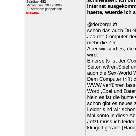
schmeissen. Ich bin
Beiträge:
682
Mitglied seit: 20.12.2006
Internet ausgekomme
IP-Adresse: gespeichert
haette, wuerde ich 
@derbergruft
schön das auch Du ei
Jaa der Computer der
mehr die Zeit.
Aber wir sind es, die
wird.
Einerseits ist der Co
Seiten wären.Spiel un
auch die Sex-World W
Dem Computer trifft d
WWW.verführen lass
Word ,Exel und Date
Nein es ist die bunte
schon gibt es neues 
Leider sind wir scho
Mailkonto in diese Ab
Jetzt muss ich leide
klingelt gerade (Hand