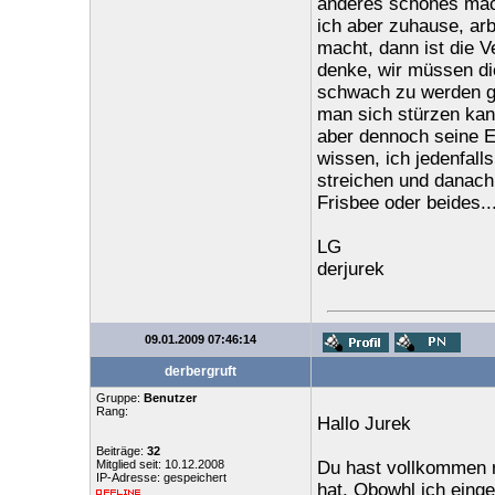
anderes schönes mach
ich aber zuhause, ar
macht, dann ist die 
denke, wir müssen di
schwach zu werden geg
man sich stürzen kan
aber dennoch seine Er
wissen, ich jedenfal
streichen und danach
Frisbee oder beides...
LG
derjurek
09.01.2009 07:46:14
derbergruft
Gruppe:
Benutzer
Rang:
Hallo Jurek
Beiträge:
32
Mitglied seit: 10.12.2008
Du hast vollkommen r
IP-Adresse: gespeichert
hat. Obowhl ich eing