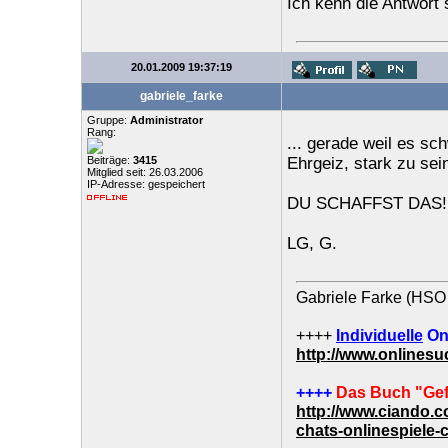
Ich kenn die Antwort 
20.01.2009 19:37:19
gabriele_farke
Gruppe:
Administrator
Rang:
... gerade weil es sc
Beiträge:
3415
Ehrgeiz, stark zu sei
Mitglied seit: 26.03.2006
IP-Adresse: gespeichert
DU SCHAFFST DAS!!
LG, G.
Gabriele Farke (HSO 
++++
Individuelle
On
http://www.onlines
++++
Das Buch "Gef
http://www.ciando.
chats-onlinespiele-