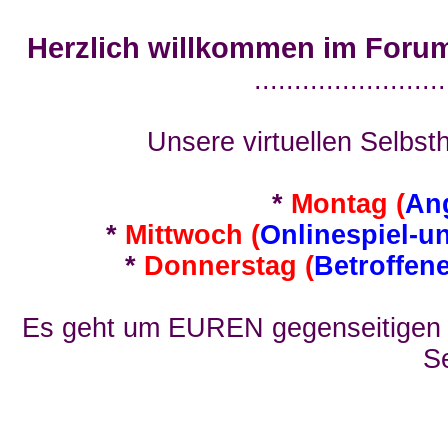
Herzlich willkommen im Foru
........................
Unsere virtuellen Selbsth
*
Montag (
An
*
Mittwoch (
Onlinespiel-u
*
Donnerstag (
Betroffen
Es geht um EUREN gegenseitigen E
Se