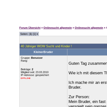
Forum Übersicht
»
Onlinesucht allgemein
»
Onlinesucht allgemein
» 
Seiten: (
1
) [1]
»
40 Jähriger WOW Sucht und Kinder !
KleinerBruder
Gruppe:
Benutzer
Rang:
Guten Tag zusammen
Beiträge:
2
Mitglied seit: 23.03.2010
Wie ich mit diesem T
IP-Adresse: gespeichert
Ich mache mir an ers
Bruder.
Zur Person:
Mein Bruder, ein fast
verspielt sein ganzes