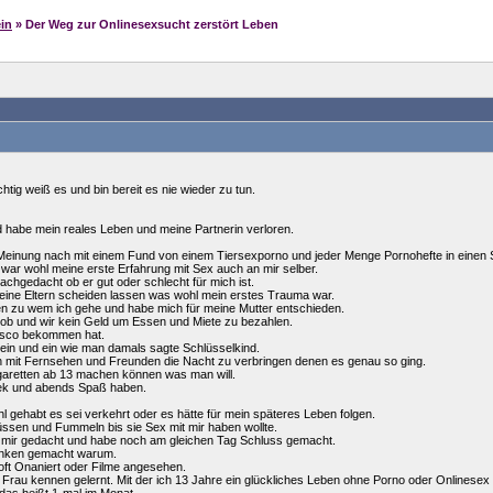
in
» Der Weg zur Onlinesexsucht zerstört Leben
htig weiß es und bin bereit es nie wieder zu tun.
und habe mein reales Leben und meine Partnerin verloren.
Meinung nach mit einem Fund von einem Tiersexporno und jeder Menge Pornohefte in einen 
 war wohl meine erste Erfahrung mit Sex auch an mir selber.
achgedacht ob er gut oder schlecht für mich ist.
eine Eltern scheiden lassen was wohl mein erstes Trauma war.
den zu wem ich gehe und habe mich für meine Mutter entschieden.
Job und wir kein Geld um Essen und Miete zu bezahlen.
 Disco bekommen hat.
lein und ein wie man damals sagte Schlüsselkind.
in mit Fernsehen und Freunden die Nacht zu verbringen denen es genau so ging.
Zigaretten ab 13 machen können was man will.
hek und abends Spaß haben.
l gehabt es sei verkehrt oder es hätte für mein späteres Leben folgen.
üssen und Fummeln bis sie Sex mit mir haben wollte.
h mir gedacht und habe noch am gleichen Tag Schluss gemacht.
anken gemacht warum.
oft Onaniert oder Filme angesehen.
 Frau kennen gelernt. Mit der ich 13 Jahre ein glückliches Leben ohne Porno oder Onlinesex 