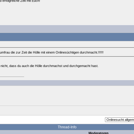
nd erfolgreiche Zeit mit Euch!
frau die zur Zeit die Hölle mit einem Onlinesüchtigen durchmacht.!!!!!!
te nicht, dass du auch die Hölle durchmachst und durchgemacht hast.
Thread-Info
Moderatoren