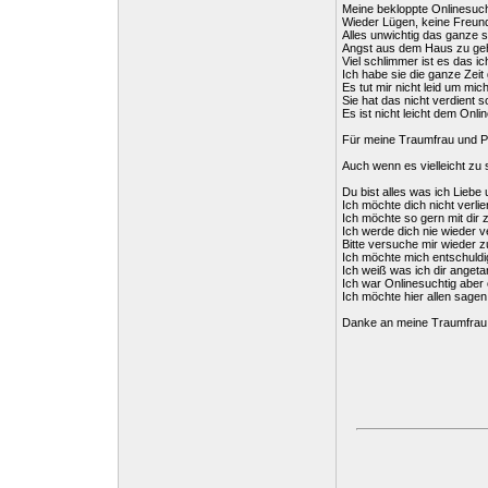
Meine bekloppte Onlinesuch
Wieder Lügen, keine Freun
Alles unwichtig das ganze 
Angst aus dem Haus zu ge
Viel schlimmer ist es das 
Ich habe sie die ganze Zei
Es tut mir nicht leid um mi
Sie hat das nicht verdient
Es ist nicht leicht dem Onl
Für meine Traumfrau und Pa
Auch wenn es vielleicht zu sp
Du bist alles was ich Liebe
Ich möchte dich nicht verlie
Ich möchte so gern mit di
Ich werde dich nie wieder v
Bitte versuche mir wieder z
Ich möchte mich entschuldi
Ich weiß was ich dir angeta
Ich war Onlinesuchtig aber 
Ich möchte hier allen sagen
Danke an meine Traumfrau di