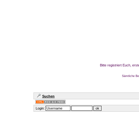
Bitte registriert Euch, er
Sämtliche Be
Suchen
Login: