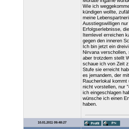
Monate ingame wunder
Wie ich weggekommen 
kündigen wollte, zufä
meine Lebenspartneri
Ausstiegswilligen nu
Erfolgserlebnisse, di
Itemlevel erreichen 
gegen den inneren S
Ich bin jetzt ein drei
Nirvana verschollen, 
aber trotzdem stellt
schaue ich von Zeit z
Stufe sie erreicht ha
es jemandem, der mit
Raucherlokal kommt u
nicht vorstellen, nu
ich eingeschlagen ha
wünsche ich einen En
haben.
10.01.2011 09:48:27