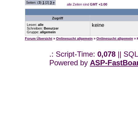
Seiten: (
3
)
1
[2]
3
»
alle Zeiten sind
GMT +1:00
Zugriff
keine
Lesen:
alle
Schreiben:
Benutzer
Gruppe:
allgemein
Forum Übersicht
»
Onlinesucht allgemein
»
Onlinesucht allgemein
» 
.: Script-Time:
0,078
|| SQL
Powered by
ASP-FastBoa