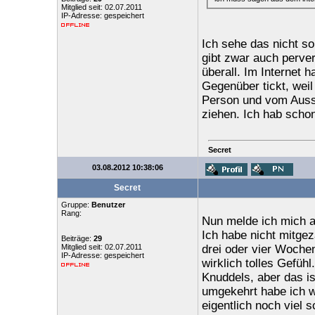
Mitglied seit: 02.07.2011
IP-Adresse: gespeichert
Ich sehe das nicht so
gibt zwar auch perver
überall. Im Internet 
Gegenüber tickt, weil
Person und vom Auss
ziehen. Ich hab schon
Secret
03.08.2012 10:38:06
Secret
Gruppe:
Benutzer
Rang:
Nun melde ich mich a
Ich habe nicht mitgez
Beiträge:
29
Mitglied seit: 02.07.2011
drei oder vier Wochen
IP-Adresse: gespeichert
wirklich tolles Gefühl
Knuddels, aber das i
umgekehrt habe ich wi
eigentlich noch viel s