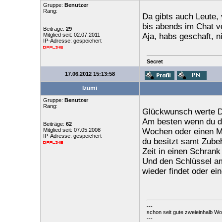
Gruppe:
Benutzer
Rang:
Da gibts auch Leute, 
bis abends im Chat ve
Beiträge:
29
Mitglied seit: 02.07.2011
Aja, habs geschaft, n
IP-Adresse: gespeichert
Secret
17.06.2012 15:13:58
Izumi
Gruppe:
Benutzer
Rang:
Glückwunsch werte 
Am besten wenn du di
Beiträge:
62
Mitglied seit: 07.05.2008
Wochen oder einen Mo
IP-Adresse: gespeichert
du besitzt samt Zubeh
Zeit in einen Schrank
Und den Schlüssel am
wieder findet oder ei
---
schon seit gute zweieinhalb Wo
---