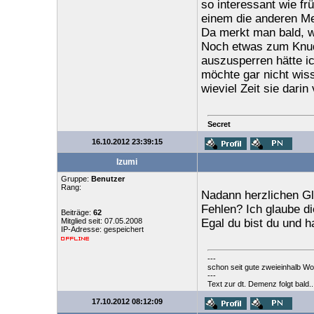
so interessant wie frü
einem die anderen Me
Da merkt man bald, wi
Noch etwas zum Knud
auszusperren hätte ic
möchte gar nicht wis
wieviel Zeit sie darin
Secret
16.10.2012 23:39:15
Izumi
Gruppe:
Benutzer
Rang:
Nadann herzlichen G
Fehlen? Ich glaube di
Beiträge:
62
Mitglied seit: 07.05.2008
Egal du bist du und h
IP-Adresse: gespeichert
---
schon seit gute zweieinhalb Wo
---
Text zur dt. Demenz folgt bald..
17.10.2012 08:12:09