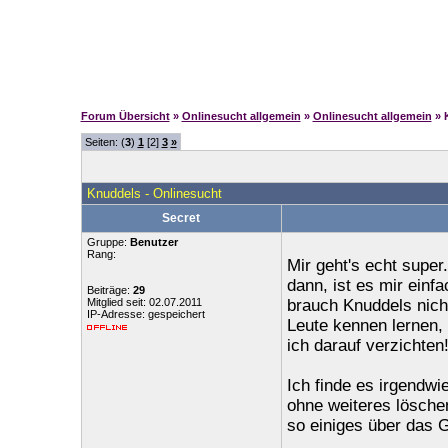
Forum Übersicht
»
Onlinesucht allgemein
»
Onlinesucht allgemein
» 
Seiten: (
3
)
1
[2]
3
»
Knuddels - Onlinesucht
Secret
Gruppe:
Benutzer
Rang:
Mir geht's echt super
dann, ist es mir einf
Beiträge:
29
Mitglied seit: 02.07.2011
brauch Knuddels nich
IP-Adresse: gespeichert
Leute kennen lernen,
ich darauf verzichten
Ich finde es irgendw
ohne weiteres lösche
so einiges über das 