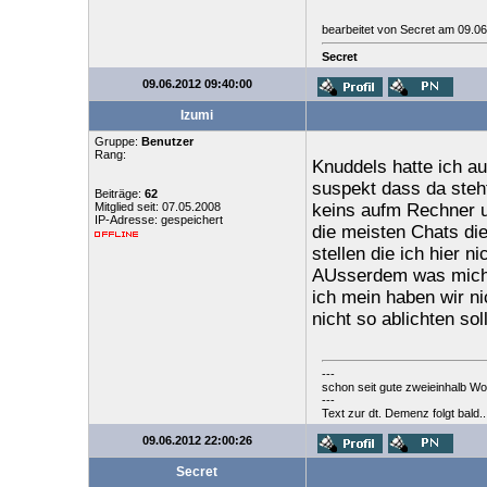
bearbeitet von Secret am 09.0
Secret
09.06.2012 09:40:00
Izumi
Gruppe:
Benutzer
Rang:
Knuddels hatte ich a
suspekt dass da steht
Beiträge:
62
Mitglied seit: 07.05.2008
keins aufm Rechner un
IP-Adresse: gespeichert
die meisten Chats die
stellen die ich hier ni
AUsserdem was mich ve
ich mein haben wir n
nicht so ablichten sol
---
schon seit gute zweieinhalb Wo
---
Text zur dt. Demenz folgt bald..
09.06.2012 22:00:26
Secret