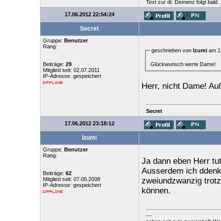
Text zur dt. Demenz folgt bald..
17.06.2012 22:54:24
Secret
Gruppe:
Benutzer
Rang:
geschrieben von
Izumi
am 17
Glückwunsch werte Dame!
Beiträge:
29
Mitglied seit: 02.07.2011
IP-Adresse: gespeichert
Herr, nicht Dame! Au
Secret
17.06.2012 23:18:12
Izumi
Gruppe:
Benutzer
Rang:
Ja dann eben Herr tut 
Ausserdem ich ddenke
Beiträge:
62
Mitglied seit: 07.05.2008
zweiundzwanzig trotz
IP-Adresse: gespeichert
können.
---