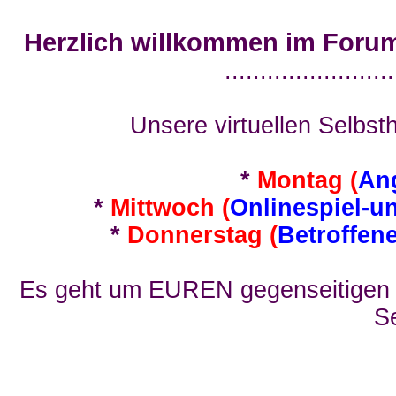
Herzlich willkommen im Foru
........................
Unsere virtuellen Selbsth
*
Montag (
An
*
Mittwoch (
Onlinespiel-u
*
Donnerstag (
Betroffen
Es geht um EUREN gegenseitigen E
Se