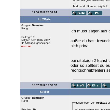
schon seit gute zweieinhalb Wo
---
Text zur dt. Demenz folgt bald..
17.06.2012 23:31:24
Up2Date
Gruppe:
Benutzer
Rang:
ich muss sagen aus d
Beiträge:
3
Mitglied seit: 18.07.2012
außer du hast freunde
IP-Adresse: gespeichert
nich privat
bei situtaion 2 kanst
oder so solltest du e
rechtschreibfehler) s
18.07.2012 19:36:37
Secret
Gruppe:
Benutzer
Rang:
geschrieben von
Up2Date
am
ich muss sagen aus dem inter
Beiträge:
29