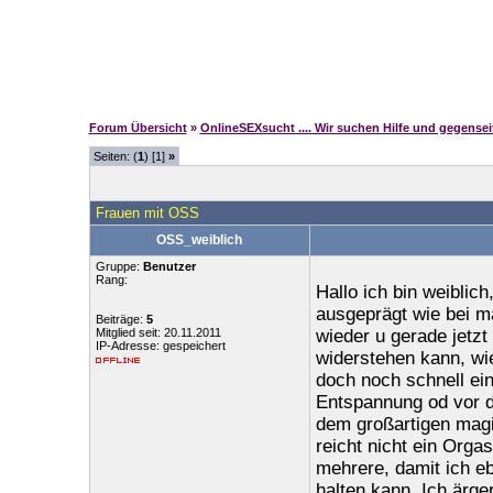
Forum Übersicht
»
OnlineSEXsucht .... Wir suchen Hilfe und gegense
Seiten: (
1
) [1]
»
Frauen mit OSS
OSS_weiblich
Gruppe:
Benutzer
Rang:
Hallo ich bin weiblich
ausgeprägt wie bei m
Beiträge:
5
Mitglied seit: 20.11.2011
wieder u gerade jetzt
IP-Adresse: gespeichert
widerstehen kann, wie
doch noch schnell ei
Entspannung od vor 
dem großartigen magi
reicht nicht ein Orga
mehrere, damit ich e
halten kann. Ich ärge