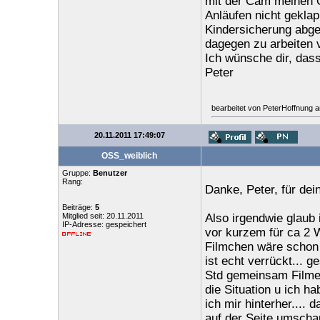
mit der Cam meinen O
Anläufen nicht geklapp
Kindersicherung abge
dagegen zu arbeiten 
Ich wünsche dir, dass
Peter
bearbeitet von PeterHoffnung 
20.11.2011 17:49:07
OSS_weiblich
Gruppe:
Benutzer
Rang:
Danke, Peter, für dei
Beiträge:
5
Mitglied seit: 20.11.2011
Also irgendwie glaub 
IP-Adresse: gespeichert
vor kurzem für ca 2 W
Filmchen wäre schon n
ist echt verrückt... 
Std gemeinsam Filme 
die Situation u ich h
ich mir hinterher.... 
auf der Seite umscha