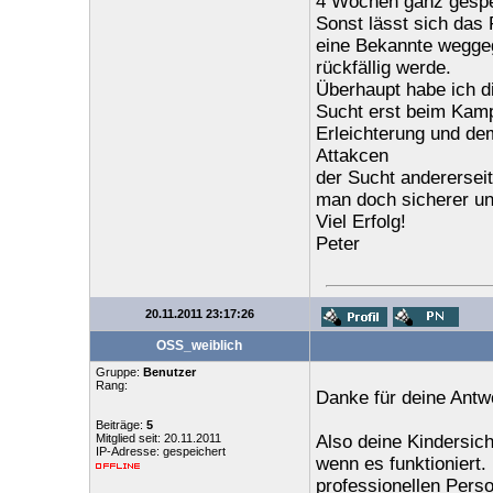
4 Wochen ganz gespe
Sonst lässt sich das
eine Bekannte weggege
rückfällig werde.
Überhaupt habe ich d
Sucht erst beim Kamp
Erleichterung und dem
Attakcen
der Sucht andererseit
man doch sicherer un
Viel Erfolg!
Peter
20.11.2011 23:17:26
OSS_weiblich
Gruppe:
Benutzer
Rang:
Danke für deine Antwo
Beiträge:
5
Mitglied seit: 20.11.2011
Also deine Kindersicher
IP-Adresse: gespeichert
wenn es funktioniert.
professionellen Pers