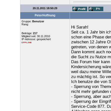
20.11.2011 18:50:29
PeterHoffnung
Gruppe:
Benutzer
Rang:
Hi Sarah!
Seit ca. 1 Jahr bin ic
Beiträge:
217
Mitglied seit: 30.11.2010
schon eine Phase der 
IP-Adresse: gespeichert
zwischen 12 Jahre O
getreten, von denen
Dann kommt auch noch
die Sucht zu Nutze m
Das Forum hier kann 
Kindersicherung wäre
weil dazu meine Wille
zu mächtig ist. So v
Ich benutze die von S
- Sperrung von Theme
nicht mehr gefunden 
- Sperrung, aber auc
- Sperrung der Eingri
Service-Code 877. Da