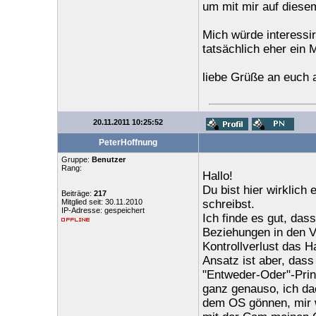
um mit mir auf diese
Mich würde interessir
tatsächlich eher ein 
liebe Grüße an euch a
20.11.2011 10:25:52
PeterHoffnung
Gruppe:
Benutzer
Rang:
Hallo!
Du bist hier wirklich 
Beiträge:
217
Mitglied seit: 30.11.2010
schreibst.
IP-Adresse: gespeichert
Ich finde es gut, das
Beziehungen in den Vo
Kontrollverlust das 
Ansatz ist aber, das
"Entweder-Oder"-Pri
ganz genauso, ich dac
dem OS gönnen, mir w