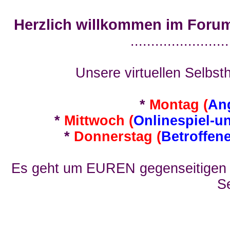
Herzlich willkommen im Foru
........................
Unsere virtuellen Selbsth
*
Montag (
An
*
Mittwoch (
Onlinespiel-u
*
Donnerstag (
Betroffen
Es geht um EUREN gegenseitigen E
Se