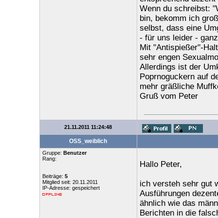
Wenn du schreibst: "
bin, bekomm ich große
selbst, dass eine Umg
- für uns leider - gan
Mit "Antispießer"-Hal
sehr engen Sexualmor
Allerdings ist der Umk
Poprnoguckern auf de
mehr gräßliche Muffkö
Gruß vom Peter
21.11.2011 11:24:48
OSS_weiblich
Gruppe:
Benutzer
Rang:
Hallo Peter,
Beiträge:
5
Mitglied seit: 20.11.2011
ich versteh sehr gut 
IP-Adresse: gespeichert
Ausführungen dezente
ähnlich wie das männ
Berichten in die falsc