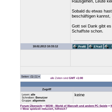
Rausgehen, Leute ken
Sobald du etwas hast
beschäftigen kannst, 
Gott sei Dank gibt es
Schaffste schon.
18.02.2013 10:33:12
Seiten: (
1
) [1]
»
alle Zeiten sind
GMT +1:00
Zugriff
keine
Lesen:
alle
Schreiben:
Benutzer
Gruppe:
allgemein
Forum Übersicht
»
WOW - World of Warcraft und andere PC-Spiele
»
W
» Wow spielzeit reduziert, hilfreich?