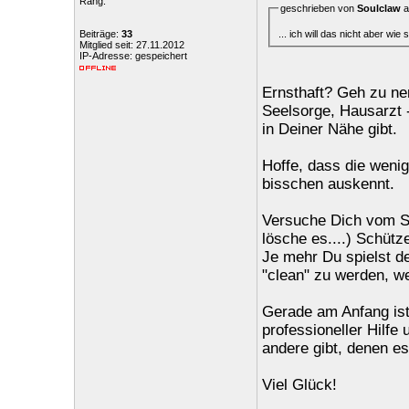
Rang:
geschrieben von
Soulclaw
a
... ich will das nicht aber wi
Beiträge:
33
Mitglied seit: 27.11.2012
IP-Adresse: gespeichert
Ernsthaft? Geh zu ner
Seelsorge, Hausarzt 
in Deiner Nähe gibt.
Hoffe, dass die wenig
bisschen auskennt.
Versuche Dich vom Sp
lösche es....) Schütz
Je mehr Du spielst de
"clean" zu werden, w
Gerade am Anfang ist
professioneller Hilfe
andere gibt, denen es
Viel Glück!