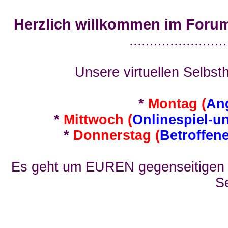
Herzlich willkommen im Foru
........................
Unsere virtuellen Selbsth
*
Montag (
An
*
Mittwoch (
Onlinespiel-u
*
Donnerstag (
Betroffen
Es geht um EUREN gegenseitigen E
Se