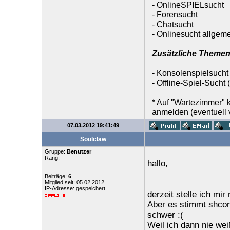
- OnlineSPIELsucht
- Forensucht
- Chatsucht
- Onlinesucht allgem
Zusätzliche Themen
- Konsolenspielsucht
- Offline-Spiel-Sucht
* Auf "Wartezimmer"
anmelden (eventuell v
07.03.2012 19:41:49
Soulclaw
Gruppe:
Benutzer
Rang:
hallo,
Beiträge:
6
Mitglied seit: 05.02.2012
IP-Adresse: gespeichert
derzeit stelle ich mi
Aber es stimmt shcon 
schwer :(
Weil ich dann nie wei