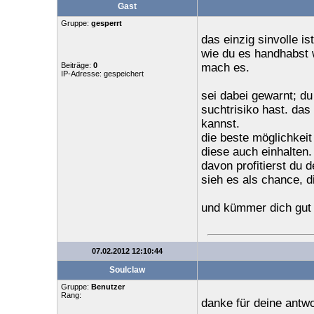
Gast
Gruppe:
gesperrt
das einzig sinvolle is
wie du es handhabst 
Beiträge:
0
mach es.
IP-Adresse: gespeichert
sei dabei gewarnt; du
suchtrisiko hast. das
kannst.
die beste möglichkeit
diese auch einhalten.
davon profitierst du 
sieh es als chance, d
und kümmer dich gut 
07.02.2012 12:10:44
Soulclaw
Gruppe:
Benutzer
Rang:
danke für deine antwo