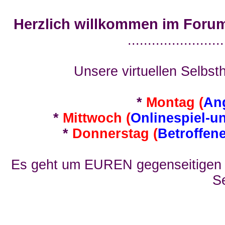
Herzlich willkommen im Foru
........................
Unsere virtuellen Selbsth
*
Montag (
An
*
Mittwoch (
Onlinespiel-u
*
Donnerstag (
Betroffen
Es geht um EUREN gegenseitigen E
Se