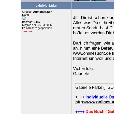
gabriele_farke
Gruppe:
Administrator
Rang:
Jill, Dir ist schon kl
Beiträge:
3415
Alles was Du schreibst
Mitglied seit: 26.03.2006
ersten Schritt hast D
IP-Adresse: gespeichert
hoffe, es werden Dir 
Darf ich fragen, wie a
an, nimm eine Beratun
www.onlinesucht.de f
Internet sinnvoll und
Viel Erfolg,
Gabriele
Gabriele Farke (HSO 
++++
Individuelle
On
http://www.onlines
++++
Das Buch "Gef