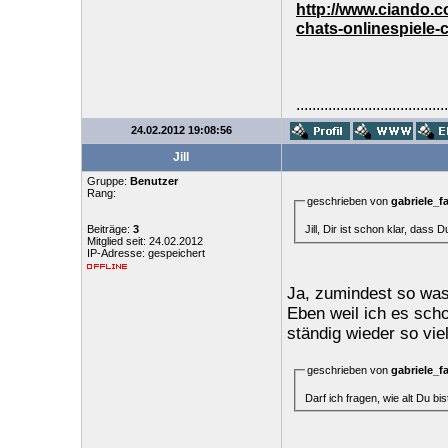
http://www.ciando.
chats-onlinespiele-
......................................
24.02.2012 19:08:56
Jill
Gruppe:
Benutzer
Rang:
geschrieben von
gabriele_f
Jill, Dir ist schon klar, dass 
Beiträge:
3
Mitglied seit: 24.02.2012
IP-Adresse: gespeichert
Ja, zumindest so was 
Eben weil ich es scho
ständig wieder so viel
geschrieben von
gabriele_f
Darf ich fragen, wie alt Du bis