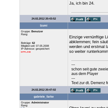
Ja, ich bin 24.
24.02.2012 20:43:52
Izumi
Gruppe:
Benutzer
Rang:
Einzige vernünftige L
abklemmen; fein säub
Beiträge:
62
Mitglied seit: 07.05.2008
werden und erstmal l
IP-Adresse: gespeichert
so weiter runterkom
---
schon seit gute zwei
aus dem Player
---
Text zur dt. Demenz fo
24.02.2012 20:47:02
gabriele_farke
Gruppe:
Administrator
Rang: