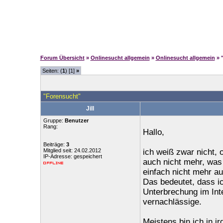
Forum Übersicht
»
Onlinesucht allgemein
»
Onlinesucht allgemein
» 
Seiten: (
1
) [1]
»
"Forensucht"
Jill
Gruppe:
Benutzer
Rang:
Hallo,
Beiträge:
3
Mitglied seit: 24.02.2012
ich weiß zwar nicht, 
IP-Adresse: gespeichert
auch nicht mehr, was
einfach nicht mehr a
Das bedeutet, dass i
Unterbrechung im Inte
vernachlässige.
Meistens bin ich in i