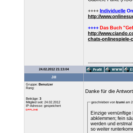
++++
Individuelle
On
http://www.onlines
++++
Das Buch "Gef
http://www.ciando.
chats-onlinespiele-
......................................
24.02.2012 21:13:04
Jill
Gruppe:
Benutzer
Rang:
Danke für die Antwort
Beiträge:
3
Mitglied seit: 24.02.2012
geschrieben von
Izumi
am 24
IP-Adresse: gespeichert
Einzige vernünftige
abklemmen; fein säu
werden und erstmal
so weiter runterko