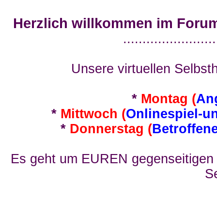
Herzlich willkommen im Foru
........................
Unsere virtuellen Selbsth
*
Montag (
An
*
Mittwoch (
Onlinespiel-u
*
Donnerstag (
Betroffen
Es geht um EUREN gegenseitigen E
Se