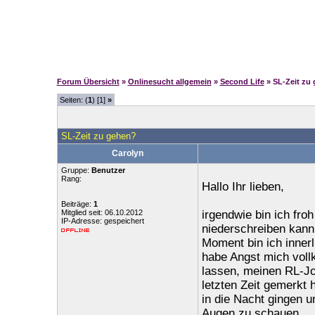
Forum Übersicht
»
Onlinesucht allgemein
»
Second Life
» SL-Zeit zu
Seiten: (
1
) [1]
»
SL-Zeit zu gehen?
Carolyn
Gruppe:
Benutzer
Rang:
Hallo Ihr lieben,
Beiträge:
1
Mitglied seit: 06.10.2012
irgendwie bin ich fro
IP-Adresse: gespeichert
niederschreiben kann,
Moment bin ich innerl
habe Angst mich voll
lassen, meinen RL-Jo
letzten Zeit gemerkt
in die Nacht gingen u
Augen zu schauen.