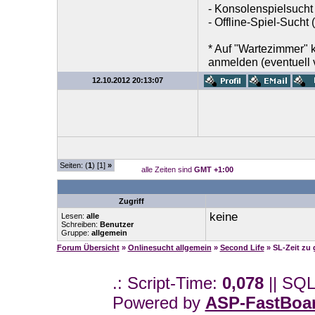
- Konsolenspielsucht
- Offline-Spiel-Sucht
* Auf "Wartezimmer"
anmelden (eventuell v
12.10.2012 20:13:07
Seiten: (
1
) [1]
»
alle Zeiten sind
GMT +1:00
Zugriff
keine
Lesen:
alle
Schreiben:
Benutzer
Gruppe:
allgemein
Forum Übersicht
»
Onlinesucht allgemein
»
Second Life
» SL-Zeit zu
.: Script-Time:
0,078
|| SQL
Powered by
ASP-FastBoa