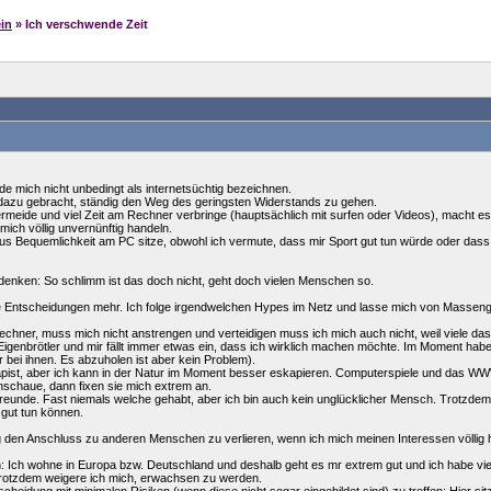
in
» Ich verschwende Zeit
rde mich nicht unbedingt als internetsüchtig bezeichnen.
 dazu gebracht, ständig den Weg des geringsten Widerstands zu gehen.
meide und viel Zeit am Rechner verbringe (hauptsächlich mit surfen oder Videos), macht es 
mich völlig unvernünftig handeln.
us Bequemlichkeit am PC sitze, obwohl ich vermute, dass mir Sport gut tun würde oder dass 
zt denken: So schlimm ist das doch nicht, geht doch vielen Menschen so.
ine Entscheidungen mehr. Ich folge irgendwelchen Hypes im Netz und lasse mich von Masseng
Rechner, muss mich nicht anstrengen und verteidigen muss ich mich auch nicht, weil viele d
le Eigenbrötler und mir fällt immer etwas ein, dass ich wirklich machen möchte. Im Moment ha
r bei ihnen. Es abzuholen ist aber kein Problem).
kapist, aber ich kann in der Natur im Moment besser eskapieren. Computerspiele und das WWW
chaue, dann fixen sie mich extrem an.
eunde. Fast niemals welche gehabt, aber ich bin auch kein unglücklicher Mensch. Trotzdem li
 gut tun können.
ig den Anschluss zu anderen Menschen zu verlieren, wenn ich mich meinen Interessen völlig 
n: Ich wohne in Europa bzw. Deutschland und deshalb geht es mr extrem gut und ich habe vie
trotzdem weigere ich mich, erwachsen zu werden.