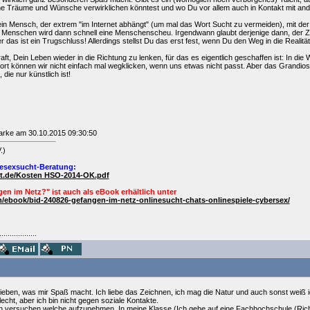
ne Träume und Wünsche verwirklichen könntest und wo Du vor allem auch in Kontakt mit an
ein Mensch, der extrem "im Internet abhängt" (um mal das Wort Sucht zu vermeiden), mit der Z
Menschen wird dann schnell eine Menschenscheu. Irgendwann glaubt derjenige dann, der Zu
r das ist ein Trugschluss! Allerdings stellst Du das erst fest, wenn Du den Weg in die Realitä
t, Dein Leben wieder in die Richtung zu lenken, für das es eigentlich geschaffen ist: In die 
t können wir nicht einfach mal wegklicken, wenn uns etwas nicht passt. Aber das Grandio
die nur künstlich ist!
farke am 30.10.2015 09:30:50
.)
esexsucht-Beratung:
ht.de/Kosten HSO-2014-OK.pdf
en im Netz?" ist auch als
eBook
erhältlich unter
/ebook/bid-240826-gefangen-im-netz-onlinesucht-chats-onlinespiele-cybersex/
..................
eben, was mir Spaß macht. Ich liebe das Zeichnen, ich mag die Natur und auch sonst weiß ic
cht, aber ich bin nicht gegen soziale Kontakte.
ich versuchen welche aufzunehmen. In meine Klasse (Ich gehe auf eine Fachhochschule (Rich