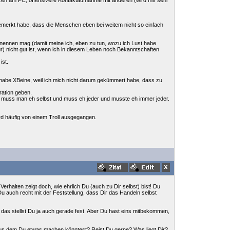
sitzen am PC, offensivere Kontaktaufnahme mit anderen (wird mir sehr
gemerkt habe, dass die Menschen eben bei weitem nicht so einfach
s nennen mag (damit meine ich, eben zu tun, wozu ich Lust habe
r) nicht gut ist, wenn ich in diesem Leben noch Bekanntschaften
ist.
ch habe XBeine, weil ich mich nicht darum gekümmert habe, dass zu
ration geben.
und muss man eh selbst und muss eh jeder und musste eh immer jeder.
ird häufig von einem Troll ausgegangen.
Verhalten zeigt doch, wie ehrlich Du (auch zu Dir selbst) bist! Du
u auch recht mit der Feststellung, dass Dir das Handeln selbst
t, das stellst Du ja auch gerade fest. Aber Du hast eins mitbekommen,
aus dem Du etwas machen könntest? Reist Du gerne? Was liegt Dir?