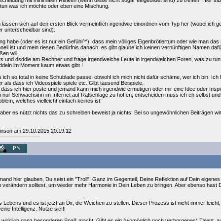
tscheidung mit minimalen Risiken (wenn diese nicht sogar eingebildet sind) zu treffen: Hier 
h tun was ich möchte oder eben eine Mischung.
lassen sich auf den ersten Blick vermeintlich irgendwie einordnen vom Typ her (wobei ich 
r unterscheidbar sind).
ng habe (oder es ist nur ein Gefühl^^), dass mein völliges Eigenbrötlertum oder wie man da
ell ist und mein riesen Bedürfnis danach; es gibt glaube ich keinen vernünftigen Namen dafü
en will,
hts und dsddle am Rechner und frage irgendwelche Leute in irgendwelchen Foren, was zu tun 
ddeln im Moment kaum etwas gibt !
s ich so total in keine Schublade passe, obwohl ich mich nicht dafür schäme, wer ich bin. I
er als dass ich Videospiele spiele etc. Gibt tausend Beispiele.
en, dass ich hier poste und jemand kann mich irgendwie ermutigen oder mir eine Idee oder Inspi
fach nur Schwachsinn im Internet auf Ratschläge zu hoffen; entscheiden muss ich eh selbst 
blem, welches vielleicht einfach keines ist.
te aber es nützt nichts das zu schreiben beweist ja nichts. Bei so ungewöhnlichen Beiträgen w
kinson am 29.10.2015 20:19:12
mand hier glauben, Du seist ein "Troll"! Ganz im Gegenteil, Deine Reflektion auf Dein eigenes 
u verändern solltest, um wieder mehr Harmonie in Dein Leben zu bringen. Aber ebenso hast D
Lebens und es ist jetzt an Dir, die Weichen zu stellen. Dieser Prozess ist nicht immer leich
ine Intelligenz. Nutze sie!!!
 wirklich ganz besonderen Spaß macht. Gibt es ein (womöglich noch verborgenes) Talent, 