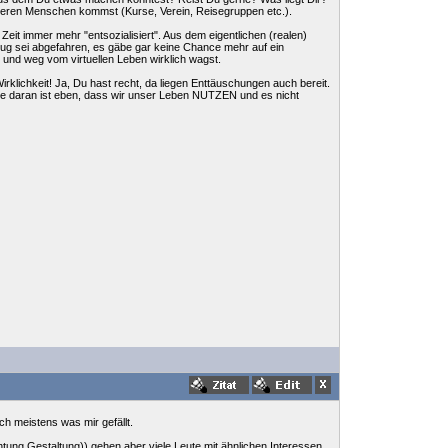
deren Menschen kommst (Kurse, Verein, Reisegruppen etc.).
eit immer mehr "entsozialisiert". Aus dem eigentlichen (realen)
g sei abgefahren, es gäbe gar keine Chance mehr auf ein
t und weg vom virtuellen Leben wirklich wagst.
Wirklichkeit! Ja, Du hast recht, da liegen Enttäuschungen auch bereit.
se daran ist eben, dass wir unser Leben NUTZEN und es nicht
h meistens was mir gefällt.
tung Gestaltung)) gehen aber viele Leute mit ähnlichen Interessen