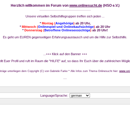
Herzlich willkommen im Forum von
www.onlinesucht.de
(HSO e.V.)
...........................................................
Unsere virtuellen Selbsthilfegruppen treffen sich jeden ...
*
Montag (
Angehörige
)
ab 20 Uhr,
*
Mittwoch (
Onlinespiel-und Onlinekaufsüchtige
)
ab 20 Uhr
*
Donnerstag (
Betroffene Onlinesexsüchtige
)
ab 20 Uhr!
Es geht um EUREN gegenseitigen Erfahrungsaustausch und um die Hilfe zur Selbsthilfe.
...+++ Klick auf den Banner +++
stellt Euer Profil und ruft im Raum die "HILFE" auf, so dass Ihr Euch über die zahlreichen Mögli
iträge unterliegen dem Copyright (C) von Gabriele Farke * Alle Infos zum Thema Onlinesucht hier:
www.onl
....
Language/Sprache: