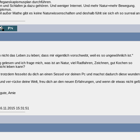
en Megaeskapismusplan durchführen.
n und Schlafen ja dazu gehören. Und weniger Internet. Und mehr Natur=mehr Bewegung.
apismus.
il außer Mathe gibt es keine Naturwissenschaften und deshalb fühlt sie sich eh so surreal 
h nicht das Leben zu leben; dass mir eigentlich vorschwebt, weil es so ungewöhnlich ist."
ag gelesen und ich frage mich, was ist an Natur, viel Radfahren, Zeichnen, gut Kochen so
icht leben kann?
 trotzdem fesselst du dich an einen Sessel vor deinen Pc und machst dadurch diese wundervol
 und ver-rücke deine Welt, freu dich an den neuen Erfahrungen, und wenn dir etwas nicht gefäl
 gute, Amie
16.11.2015 15:31:51