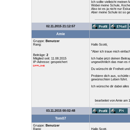
Ich sollte vielleicht mein
Wobei meine Schule, Koche
Also ist es ja nicht nur Esk
Aber meine Schule ist so ge
02.11.2015 21:12:57
Amie
Gruppe:
Benutzer
Rang:
Hallo Scotti,
"Aber ich traue mich einfac
Beiträge:
2
Mitglied seit: 11.08.2015
Ich habe jetzt deinen Beitr
IP-Adresse: gespeichert
ungewöhnlich das man es n
Du wünscht dir Freiheit und
Probiere dich aus, schüttle
gewünschten Leben führt.
Ich wünsche dir dabei alles
bearbeitet von Amie am 
03.11.2015 00:02:48
Tom07
Gruppe:
Benutzer
Rang:
Hallo Scott,