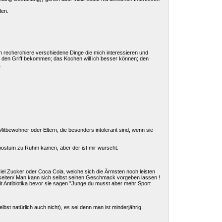
den.
 ich recherchiere verschiedene Dinge die mich interessieren und
in den Griff bekommen; das Kochen will ich besser können; den
.
itbewohner oder Eltern, die besonders intolerant sind, wenn sie
st postum zu Ruhm kamen, aber der ist mir wurscht.
iel Zucker oder Coca Cola, welche sich die Ärmsten noch leisten
nseiten/ Man kann sich selbst seinen Geschmack vorgeben lassen !
it Antibiotika bevor sie sagen "Junge du musst aber mehr Sport
bst natürlich auch nicht), es sei denn man ist minderjährig.