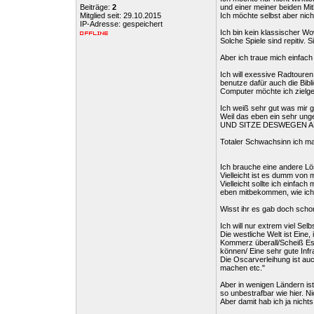
Beiträge:
2
und einer meiner beiden Mit
Mitglied seit: 29.10.2015
Ich möchte selbst aber nich
IP-Adresse: gespeichert
Ich bin kein klassischer W
Solche Spiele sind repitiv. 
Aber ich traue mich einfach
Ich will exessive Radtouren;
benutze dafür auch die Bib
Computer möchte ich zielgeri
Ich weiß sehr gut was mir ge
Weil das eben ein sehr ung
UND SITZE DESWEGEN AM
Totaler Schwachsinn ich m
Ich brauche eine andere Lö
Vielleicht ist es dumm von 
Vielleicht sollte ich einfa
eben mitbekommen, wie ich 
Wisst ihr es gab doch schon
Ich will nur extrem viel Sel
Die westliche Welt ist Eine,
Kommerz überall/Scheiß Ess
können/ Eine sehr gute Inf
Die Oscarverleihung ist auc
machen etc."
Aber in wenigen Ländern ist
so unbestrafbar wie hier. N
Aber damit hab ich ja nichts