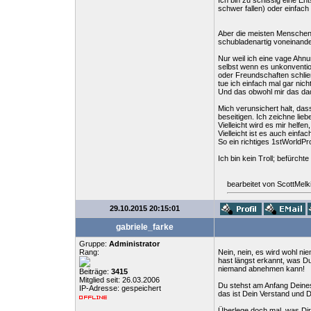
Ich bin zu schissig eine En
schwer fallen) oder einfac
Aber die meisten Menschen 
schubladenartig voneinande
Nur weil ich eine vage Ahnu
selbst wenn es unkonvention
oder Freundschaften schließ
tue ich einfach mal gar nic
Und das obwohl mir das da
Mich verunsichert halt, das
beseitigen. Ich zeichne lieb
Vielleicht wird es mir helf
Vielleicht ist es auch ein
So ein richtiges 1stWorldPro
Ich bin kein Troll; befürch
bearbeitet von ScottMel
29.10.2015 20:15:01
gabriele_farke
Gruppe:
Administrator
Rang:
Nein, nein, es wird wohl nie
hast längst erkannt, was D
niemand abnehmen kann!
Beiträge:
3415
Mitglied seit: 26.03.2006
Du stehst am Anfang Deines 
IP-Adresse: gespeichert
das ist Dein Verstand und De
Überlege doch mal, was Dir