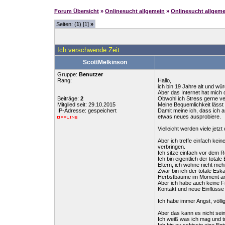
Forum Übersicht
»
Onlinesucht allgemein
»
Onlinesucht allgeme
Seiten: (
1
) [1]
»
Ich verschwende Zeit
ScottMelkinson
Gruppe:
Benutzer
Rang:
Hallo,
ich bin 19 Jahre alt und wü
Aber das Internet hat mich
Beiträge:
2
Obwohl ich Stress gerne ver
Mitglied seit: 29.10.2015
Meine Bequemlichkeit lässt 
IP-Adresse: gespeichert
Damit meine ich, dass ich a
etwas neues ausprobiere.
Vielleicht werden viele jet
Aber ich treffe einfach ke
verbringen.
Ich sitze einfach vor dem 
Ich bin eigentlich der tota
Eltern, ich wohne nicht meh
Zwar bin ich der totale Es
Herbstbäume im Moment ans
Aber ich habe auch keine Fr
Kontakt und neue Einflüsse
Ich habe immer Angst, völl
Aber das kann es nicht sei
Ich weiß was ich mag und 