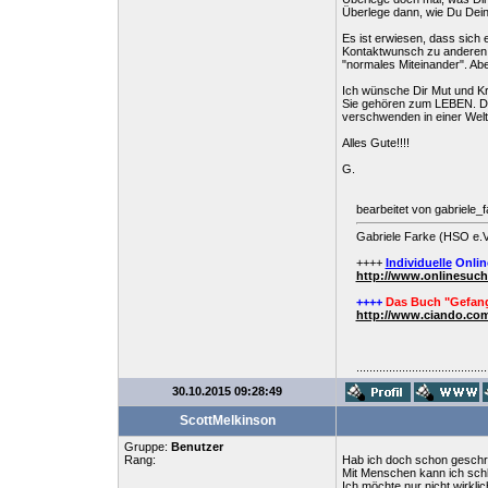
Überlege dann, wie Du Dei
Es ist erwiesen, dass sich 
Kontaktwunsch zu anderen 
"normales Miteinander". Abe
Ich wünsche Dir Mut und Kraf
Sie gehören zum LEBEN. Dor
verschwenden in einer Welt, 
Alles Gute!!!!
G.
bearbeitet von gabriele_
Gabriele Farke (HSO e.V
++++
Individuelle
Onlin
http://www.onlinesuc
++++
Das Buch "Gefang
http://www.ciando.com
........................................
30.10.2015 09:28:49
ScottMelkinson
Gruppe:
Benutzer
Rang:
Hab ich doch schon geschri
Mit Menschen kann ich schle
Ich möchte nur nicht wirkl