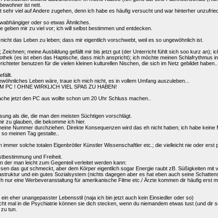
bewohner ist nett.
t sehr viel auf Andere zugehen, denn ich habe es häufig versucht und war hinterher unzufrie
owabhängiger oder so etwas Ähnliches.
Sie geben mir zu viel vor; ich will selbst bestimmen und entdecken.
 nicht das Leben zu leben; dass mir eigentlich vorschwebt, weil es so ungewöhnlich ist.
 Zeichnen; meine Ausbildung gefällt mir bis jetzt gut (der Unterricht fühlt sich soo kurz an);
liothek (es ist eben das Haptische, dass mich anspricht); ich möchte meinen Schlafrythmus 
chteter benutzen für die vielen kleinen kulturellen Nischen, die sich im Netz gebildet haben..
fällt.
ewöhnliches Leben wäre, traue ich mich nicht, es in vollem Umfang auszuleben...
 PC ! OHNE WIRKLICH VIEL SPAß ZU HABEN!
ache jetzt den PC aus wollte schon um 20 Uhr Schluss machen..
sung als die, die man den meisten Süchtigen vorschlägt.
mir zu glauben, die bekomme ich hier.
ch meine Nummer durchziehen. Direkte Konsequenzen wird das eh nicht haben; ich habe keine M
so meinen Tag gestalte..
 immer solche totalen Eigenbrötler Künstler Wissenschaftler etc.; die vielleicht nie oder er
bstbestimmung und Freiheit.
 in der man leicht zum Gegenteil verleitet werden kann:
en das gut schmeckt, aber dem Körper eigentlich sogar Energie raubt zB. Süßigkeiten mit v
rastruktur und ein gutes Sozialsystem (nichts dagegen aber es hat eben auch seine Schatte
h nur eine Werbeveranstaltung für amerikanische Filme etc./ Ärzte kommen dir häufig erst m
 ein eher unangepasster Lebensstil (naja ich bin jetzt auch kein Einsiedler oder so)
icht mal in die Psychiatrie können sie dich stecken, wenn du niemandem etwas tust (und dir sel
 zu tun.