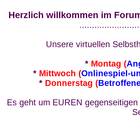
Herzlich willkommen im Foru
........................
Unsere virtuellen Selbsth
*
Montag (
An
*
Mittwoch (
Onlinespiel-u
*
Donnerstag (
Betroffen
Es geht um EUREN gegenseitigen E
Se