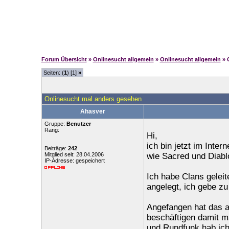
Forum Übersicht
»
Onlinesucht allgemein
»
Onlinesucht allgemein
» 
Seiten: (
1
) [1]
»
Onlinesucht mal anders gesehen
Ahasver
Gruppe:
Benutzer
Rang:
Hi,
ich bin jetzt im Inter
Beiträge:
242
Mitglied seit: 28.04.2006
wie Sacred und Diabl
IP-Adresse: gespeichert
Ich habe Clans geleit
angelegt, ich gebe z
Angefangen hat das a
beschäftigen damit m
und Rundfunk hab ich 