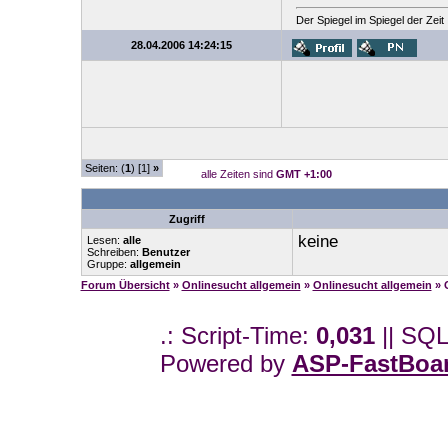
Der Spiegel im Spiegel der Zeit
28.04.2006 14:24:15
Seiten: (
1
) [1]
»
alle Zeiten sind
GMT +1:00
Zugriff
keine
Lesen:
alle
Schreiben:
Benutzer
Gruppe:
allgemein
Forum Übersicht
»
Onlinesucht allgemein
»
Onlinesucht allgemein
» 
.: Script-Time:
0,031
|| SQL
Powered by
ASP-FastBoa