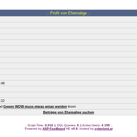
.: Profil von Ehemalige :.
:48
:22
ead
Gegen WOW muss etwas getan werden
lesen
Beiträge von Ehemalige suchen
.: Script-Time:
0,016
|| SQL-Queries:
6
|| Active-Users:
4 199
:.
Powered by
ASP-FastBoard
HE
v0.8
, hosted by
cyberlord.at