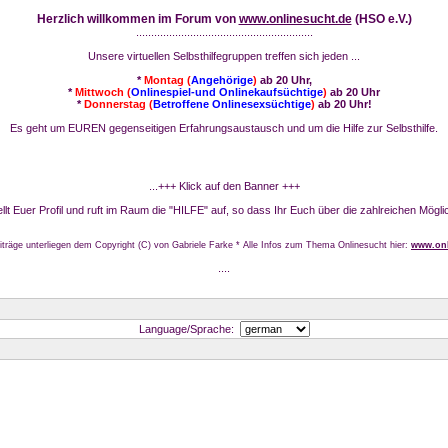
Herzlich willkommen im Forum von
www.onlinesucht.de
(HSO e.V.)
...........................................................
Unsere virtuellen Selbsthilfegruppen treffen sich jeden ...
*
Montag (
Angehörige
)
ab 20 Uhr,
*
Mittwoch (
Onlinespiel-und Onlinekaufsüchtige
)
ab 20 Uhr
*
Donnerstag (
Betroffene Onlinesexsüchtige
)
ab 20 Uhr!
Es geht um EUREN gegenseitigen Erfahrungsaustausch und um die Hilfe zur Selbsthilfe.
...+++ Klick auf den Banner +++
stellt Euer Profil und ruft im Raum die "HILFE" auf, so dass Ihr Euch über die zahlreichen Mögli
iträge unterliegen dem Copyright (C) von Gabriele Farke * Alle Infos zum Thema Onlinesucht hier:
www.onl
....
Language/Sprache: