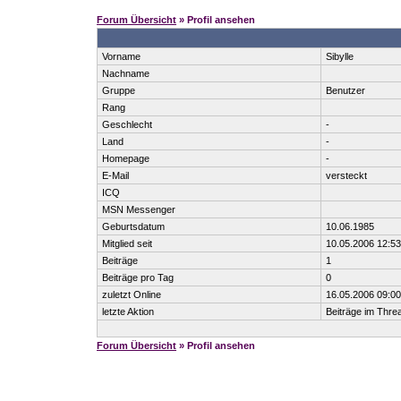
Forum Übersicht
» Profil ansehen
Vorname
Sibylle
Nachname
Gruppe
Benutzer
Rang
Geschlecht
-
Land
-
Homepage
-
E-Mail
versteckt
ICQ
MSN Messenger
Geburtsdatum
10.06.1985
Mitglied seit
10.05.2006 12:53
Beiträge
1
Beiträge pro Tag
0
zuletzt Online
16.05.2006 09:00
letzte Aktion
Beiträge im Thr
Forum Übersicht
» Profil ansehen